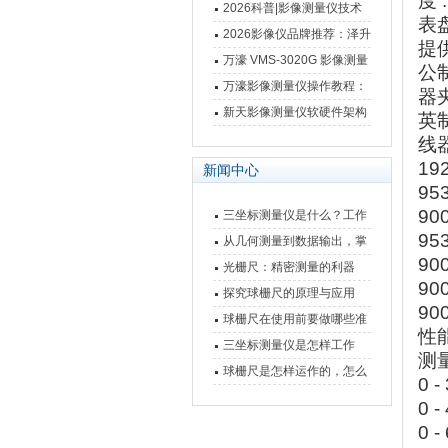
度
仪万濠数据处理器数显表故
2026科普|影像测量仪技术
表盘
障维修方法
原理、分类及选型应用
2026影像仪品牌推荐：泽升
提
影像测量仪选型指南
万濠 VMS-3020G 影像测量
公制
仪技术规格与应用解析
万濠影像测量仪操作教程：
器夹
从开机到出报告，新手也能
新天影像测量仪软硬件架构
英制
快速上手
与测量性能深度剖析
线器
1
新闻中心
95
90
三坐标测量仪是什么？工作
95
原理、分类与核心功能一次
从几何测量到数据输出，掌
90
讲清
握万濠影像测量仪的六大核
光栅尺：精密测量的利器
9
心能力
探究球栅尺的原理与应用
9
球栅尺在使用前要做哪些准
性
备工作？
三坐标测量仪是怎样工作
测
的，功能有什么优势？
球栅尺是怎样运作的，怎么
0 
样可以简单的安装它
0 
0 