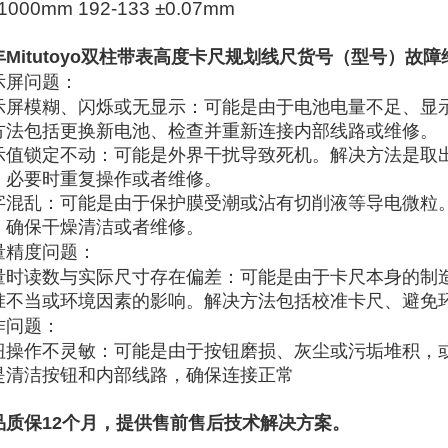
- 1000mm 192-133 ±0.07mm
丰Mitutoyo双柱带表高度卡尺规划线尺货号（型号）故
示屏问题
‌：
示屏模糊、闪烁或无显示
‌：可能是由于电池电量不足、显
方法包括更换新电池、检查并重新连接内部线路‌或维修。
示值锁定不动
‌：可能是外界干扰导致死机。解决方法是取
，必要时重复操作‌或者维修。
字混乱
‌：可能是由于保护膜受潮或沾有切削液等导电微粒
，确保干燥清洁‌或者维修。
量精度问题
‌：
量时读数与实际尺寸存在偏差
‌：可能是由于卡尺本身的制
准不当或环境因素的影响。解决方法包括校准卡尺、避免
作问题
‌：
钮操作不灵敏
‌：可能是由于按钮磨损、灰尘或污垢堆积，
是清洁按钮和内部线路，确保连接正常‌
品质保12个月，提供售前售后技术解决方案。