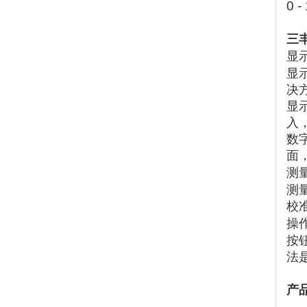
0 
三
显
显
决
显
入
数
面
测
测
校
操
按
法
产