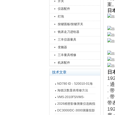
开关
案
仪器配件
日
灯泡
按键面板/按键开关
铣床走刀进给器
三丰仪器量具
变频器
三丰量具维修
机床配件
日
技术文章
19
.
ND780 ID：520010-01海
.
德汉数显表故障维修内容
海德汉数显表维修方法
.
VMS-2010FS/VMS-
带
3020FS/VMS-4030FS手动
2026精密影像测量仪选购指
19
影像测量仪技术参数
南 靠谱品牌一站式选型推荐
DC3000/DC-3000测量投影