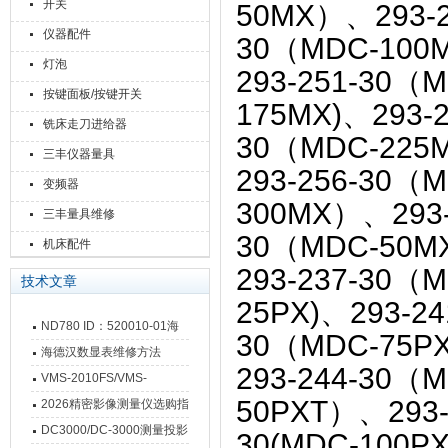
开关
50MX）、293-2
仪器配件
30（MDC-100
灯泡
293-251-30（
按键面板/按键开关
175MX)、293-
铣床走刀进给器
30（MDC-225
三丰仪器量具
293-256-30（
变频器
300MX）、293-
三丰量具维修
30（MDC-50M
机床配件
293-237-30（
技术文章
25PX)、293-24
ND780 ID：520010-01海
30（MDC-75PX
德汉数显表故障维修内容
海德汉数显表维修方法
293-244-30（
VMS-2010FS/VMS-
50PXT）、293-
3020FS/VMS-4030FS手动
2026精密影像测量仪选购指
影像测量仪技术参数
南 靠谱品牌一站式选型推荐
DC3000/DC-3000测量投影
30(MDC-1