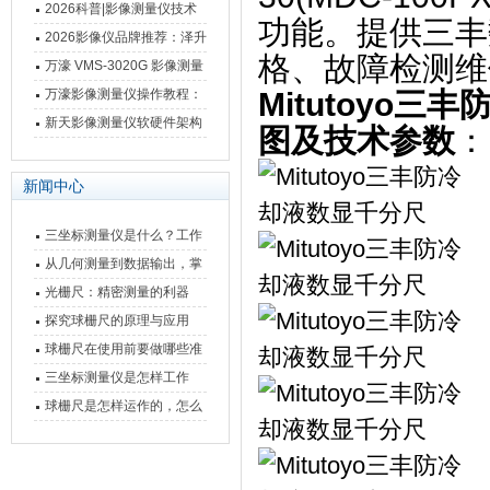
仪万濠数据处理器数显表故
2026科普|影像测量仪技术
功能。提供三丰
障维修方法
原理、分类及选型应用
2026影像仪品牌推荐：泽升
格、故障检测维
影像测量仪选型指南
万濠 VMS-3020G 影像测量
仪技术规格与应用解析
万濠影像测量仪操作教程：
Mitutoyo
从开机到出报告，新手也能
新天影像测量仪软硬件架构
图及技术参数
：
快速上手
与测量性能深度剖析
新闻中心
三坐标测量仪是什么？工作
原理、分类与核心功能一次
从几何测量到数据输出，掌
讲清
握万濠影像测量仪的六大核
光栅尺：精密测量的利器
心能力
探究球栅尺的原理与应用
球栅尺在使用前要做哪些准
备工作？
三坐标测量仪是怎样工作
的，功能有什么优势？
球栅尺是怎样运作的，怎么
样可以简单的安装它