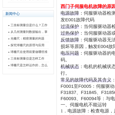
快速上手
与测量性能深度剖析
西门子伺服电机故障的原
电源故障
：伺服驱动器检
新闻中心
发E001故障代码
三坐标测量仪是什么？工作
过流保护
：当伺服驱动器检
原理、分类与核心功能一次
从几何测量到数据输出，掌
过热保护
：当伺服驱动器或
讲清
握万濠影像测量仪的六大核
光栅尺：精密测量的利器
反馈故障
：伺服驱动器无
心能力
探究球栅尺的原理与应用
损坏等原因，触发E004故
球栅尺在使用前要做哪些准
电压问题
：伺服驱动器的电源电
备工作？
三坐标测量仪是怎样工作
码。
的，功能有什么优势？
球栅尺是怎样运作的，怎么
机械状态
：电机的机械状
样可以简单的安装它
行。
常见的故障代码及其含义
F0001至F0005：伺
F31837、F31845、F
F60093、F60094等
一、伺服电机不能运转
1．电源故障：检查电源