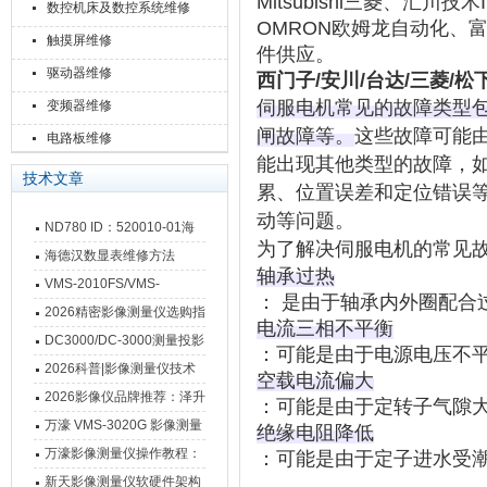
Mitsubishi三菱、汇川技
数控机床及数控系统维修
OMRON欧姆龙自动化、富
触摸屏维修
件供应。
驱动器维修
西门子/安川/台达/三菱/
伺服电机常见的故障类型
变频器维修
闸故障等。
这些故障可能
电路板维修
能出现其他类型的故障，
技术文章
累、位置误差和定位错误
动等问题。‌
ND780 ID：520010-01海
为了解决伺服电机的常见
德汉数显表故障维修内容
海德汉数显表维修方法
轴承过热
VMS-2010FS/VMS-
： 是由于轴承内外圈配合
3020FS/VMS-4030FS手动
2026精密影像测量仪选购指
电流三相不平衡
影像测量仪技术参数
南 靠谱品牌一站式选型推荐
DC3000/DC-3000测量投影
：可能是由于电源电压不
仪万濠数据处理器数显表故
2026科普|影像测量仪技术
空载电流偏大
障维修方法
原理、分类及选型应用
2026影像仪品牌推荐：泽升
：可能是由于定转子气隙
影像测量仪选型指南
万濠 VMS-3020G 影像测量
绝缘电阻降低
仪技术规格与应用解析
万濠影像测量仪操作教程：
：可能是由于定子进水受
从开机到出报告，新手也能
新天影像测量仪软硬件架构