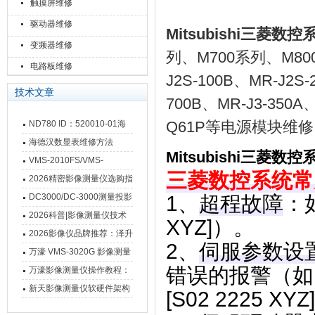
触摸屏维修
驱动器维修
Mitsubishi三菱
变频器维修
列、M700系列、M80
电路板维修
J2S-100B、MR-J2S-
技术文章
700B、MR-J3-350
Q61P等电源模块维
ND780 ID：520010-01海
德汉数显表故障维修内容
海德汉数显表维修方法
Mitsubishi三菱
VMS-2010FS/VMS-
三菱数控系统常
3020FS/VMS-4030FS手动
2026精密影像测量仪选购指
影像测量仪技术参数
南 靠谱品牌一站式选型推荐
DC3000/DC-3000测量投影
1、‌
超程故障
‌
仪万濠数据处理器数显表故
2026科普|影像测量仪技术
XYZ]）。
障维修方法
原理、分类及选型应用
2026影像仪品牌推荐：泽升
2、‌
伺服参数设
影像测量仪选型指南
万濠 VMS-3020G 影像测量
错误的报警（如[S02
仪技术规格与应用解析
万濠影像测量仪操作教程：
从开机到出报告，新手也能
新天影像测量仪软硬件架构
[S02 2225 XYZ
快速上手
与测量性能深度剖析