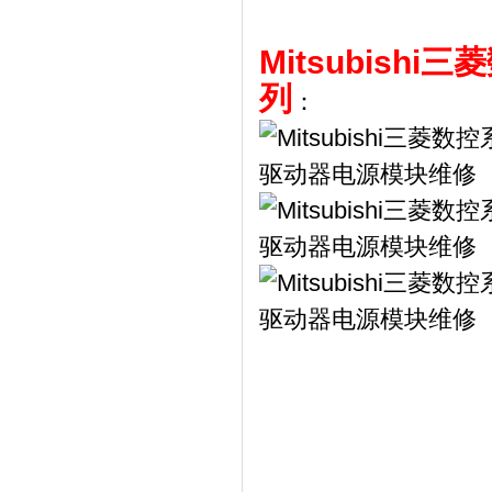
Mitsubis
列
：