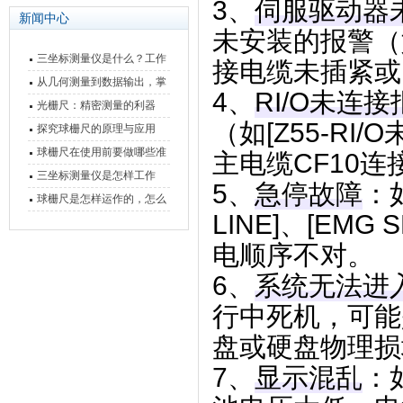
‌3、
伺服驱动器
新闻中心
未安装的报警（如
三坐标测量仪是什么？工作
接电缆未插紧或
原理、分类与核心功能一次
从几何测量到数据输出，掌
4、‌
RI/O未连接
讲清
握万濠影像测量仪的六大核
光栅尺：精密测量的利器
（如[Z55-R
心能力
探究球栅尺的原理与应用
球栅尺在使用前要做哪些准
主电缆CF10连
备工作？
三坐标测量仪是怎样工作
5、‌
急停故障
‌
的，功能有什么优势？
球栅尺是怎样运作的，怎么
LINE]、[E
样可以简单的安装它
电顺序不对。
‌6、
系统无法进
行中死机，可能
盘或硬盘物理损
7、‌
显示混乱
‌