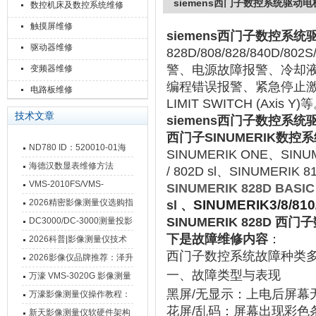
siemens西门子数控系统驱动
数控机床及数控系统维修
触摸屏维修
siemens西门子数控系
驱动器维修
828D/808/828/840
警‌、电源故障报警、冷却
变频器维修
编程错误报警‌、紧急停止激活、
电路板维修
LIMIT SWITCH (Axis Y)‌
技术文章
siemens西门子数控系
西门子SINUMERIK数控
ND780 ID：520010-01海
SINUMERIK ONE、
SINUM
德汉数显表故障维修内容
海德汉数显表维修方法
/ 802D sl、
SINUMERIK 8
VMS-2010FS/VMS-
SINUMERIK 828D BASIC
3020FS/VMS-4030FS手动
2026精密影像测量仪选购指
SINUMERIK3/8/810
sl 、
影像测量仪技术参数
南 靠谱品牌一站式选型推荐
SINUMERIK 828D
DC3000/DC-3000测量投影
下是故障维修内容
：
仪万濠数据处理器数显表故
2026科普|影像测量仪技术
西门子数控系统故障种类
障维修方法
原理、分类及选型应用
2026影像仪品牌推荐：泽升
一、故障类型与表现
影像测量仪选型指南
万濠 VMS-3020G 影像测量
黑屏/无显示
‌：上电后屏
仪技术规格与应用解析
万濠影像测量仪操作教程：
花屏/乱码
‌：屏幕出现彩
从开机到出报告，新手也能
新天影像测量仪软硬件架构