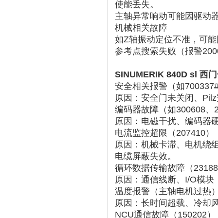
使能丢失‌。
主轴异常响动可能因驱动器散
机械相关故障
如Z轴振动定位不准，可能
参考点搜索失败（报警20
SINUMERIK 840D s
安全相关报警（如700337
原因
‌：安全门未关闭、Pil
编码器故障（如300608、2
原因
‌：电磁干扰、编码器
电流监控超限（207410）
原因
‌：机械卡滞、电机绕
电缆屏蔽失效。
循环数据传输故障（23188
原因
‌：通信线断、I/O模
温度报警（主轴电机过热
原因
‌：长时间超载、冷却
NCU通信故障（150202）