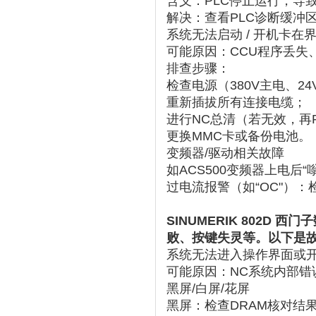
含义：‌
PLC停止运行
‌，导
解决：查看PLC诊断缓冲
系统无法启动 / 开机卡在
可能原因：CCU程序丢失
排查步骤：
检查电源（380V主电、24
重新插拔所有连接电缆；
进行NC总清（若无效，再
更换MMC卡或备份电池‌。
变频器/驱动相关故障
如ACS500变频器上电后“
过电流报警（如“OC"）
SINUMERIK 802
败、按键失灵等。以下是
系统无法进入操作界面或
可能原因：NC系统内部错
黑屏/白屏/花屏
黑屏：检查DRAM核对结