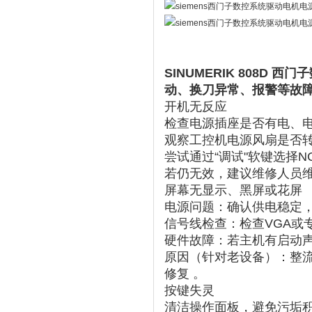
SINUMERIK 808
动、换刀异常、报警等故
开机无反应
检查电源插座是否有电、
观察工控机电源风扇是否
尝试通过“调试"软键选择N
若仍无效，建议维修人员
屏幕无显示、黑屏或花屏
电源问题
‌：确认供电稳定
信号线检查
‌：检查VGA
硬件故障
‌：若主机有启动
原因
‌（针对老设备）：整
修复 ‌。
按键失灵
清洁操作面板，避免污垢