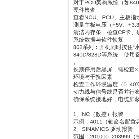
对于PCU架构系统（如840
硬件检查
查看NCU、PCU、主板指
测量主板电压（+5V、+3.
清洁内存条，检查CF卡、
系统数据与软件恢复
802系列
‌：开机同时按住“
840D/828D等系统
‌：使
。
长期停用后黑屏，需检查‌
环境与干扰因素
检查工作环境温度（0–40
动力线与信号线是否并行
确保系统接地好，电缆屏蔽
‌1、NC（数控）报警‌
‌示例‌：4011（轴命名配
2、‌SINAMICS 驱动报警‌
‌范围‌：201000–2039