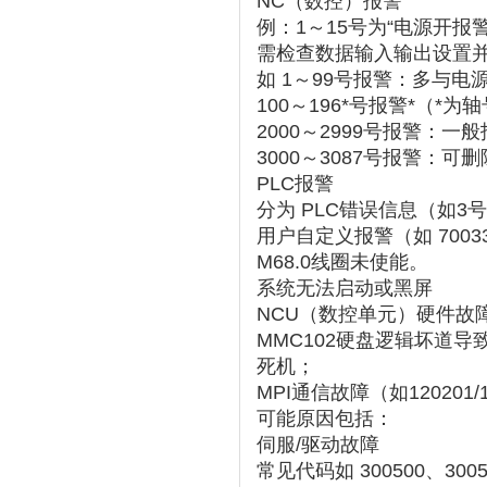
NC（数控）报警
例：1～15号为“电源开报警
需检查数据输入输出设置并
如 ‌
1～99号报警
‌：多与电
100
～196*号报警
*‌（*
2000～2999号报警
‌：一
3000～3087号报警
‌：可
PLC报警
分为 ‌
PLC错误信息
‌（如3
用户自定义报警（如 ‌
7003
M68.0线圈未使能‌。
系统无法启动或黑屏
NCU（数控单元）硬件故障
MMC102硬盘逻辑坏道导致报
死机‌；
MPI通信故障（如12020
可能原因包括：
伺服/驱动故障
常见代码如 ‌
300500、300