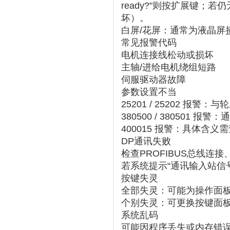
ready?"则按扩展键；若
坏）‌。
白屏/花屏：通常为液晶屏
常见报警代码
电机连接线松动或损坏
主轴/进给电机绕组短路
伺服驱动器故障
参数设置不当‌
25201 / 25202 报警
‌：与
380500 / 380501 报警
‌：
400015 报警
‌：具体含义
DP通讯失败
检查PROFIBUS总线连
若系统提示“通讯输入站信
按键失灵
全部失灵：可能为操作面
个别失灵：可更换按键面板
系统乱码
可能因程序丢失或内存错误