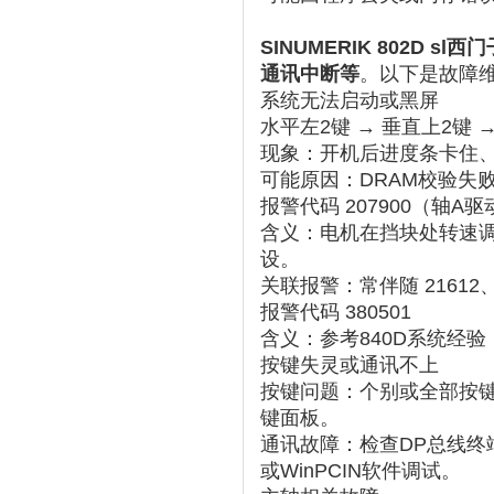
SINUMERIK 802D
通讯中断等
。以下是故障
系统无法启动或黑屏
水平左2键 → 垂直上2键 → 显示
现象
‌：开机后进度条卡住、
可能原因
‌：DRAM校验
报警代码 207900（轴A
含义
‌：电机在挡块处转速
设。
关联报警
‌：常伴随 2161
报警代码 380501
含义
‌：参考840D系统经
按键失灵或通讯不上
按键问题
‌：个别或全部按
键面板。
通讯故障
：检查DP总线终
或WinPCIN软件调试‌。