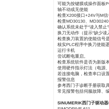
可能为按键膜或操作面板PC
轴不动或无使能
检查X200接口+24V与
检查MD30130、MD302
确认系统未处于“读入禁止"状
换刀无动作（提示“缺少读
检查换刀装置的使能信号
核实PLC程序中换刀使能逻
运行卡机
尝试断电重启。
检查系统软件是否为新版本（
使用硬件指示灯法（电源、
若连接电脑，检查串口设置
报警信息
参考西门子诊断手册获取具
常见报警包括伺服故障、编
SINUMERIK西门子驱动器
SIMODRIVE 611
‌。