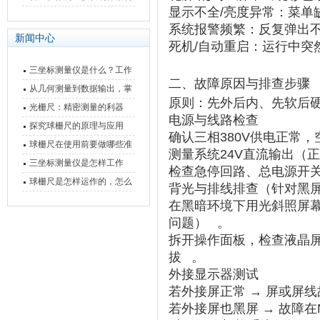
显示不全/亮度异常
‌：菜
快速上手
与测量性能深度剖析
系统报警频繁
‌：反复弹出
新闻中心
死机/自动重启
‌：运行中
三坐标测量仪是什么？工作
二、故障原因与排查步骤
原理、分类与核心功能一次
从几何测量到数据输出，掌
原则
‌：先外后内、先软后硬
讲清
握万濠影像测量仪的六大核
光栅尺：精密测量的利器
电源与线路检查
心能力
探究球栅尺的原理与应用
确认三相380V供电正常
球栅尺在使用前要做哪些准
测量系统24V直流输出（正常范
备工作？
三坐标测量仪是怎样工作
检查急停回路、总电源开关
的，功能有什么优势？
球栅尺是怎样运作的，怎么
背光与排线排查（针对黑
样可以简单的安装它
在黑暗环境下用光斜照屏幕
问题）‌
。
拆开操作面板，检查液晶屏
拔‌
。
外接显示器测试
若外接屏正常 → 屏或屏
若外接屏也黑屏 → 故障在N