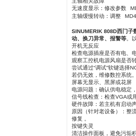
主轴相关故障
无速度显示
‌：修改参数
MD
主轴缓慢转动
‌：调整
MD4
SINUMERIK 808
动、换刀异常、报警等
。
开机无反应
检查电源插座是否有电、
观察工控机电源风扇是否
尝试通过“调试"软键选择N
若仍无效，维修数控系统
屏幕无显示、黑屏或花屏
电源问题
‌：确认供电稳定
信号线检查
‌：检查VGA
硬件故障
‌：若主机有启动
原因
‌（针对老设备）：整
修复 ‌。
按键失灵
清洁操作面板，避免污垢