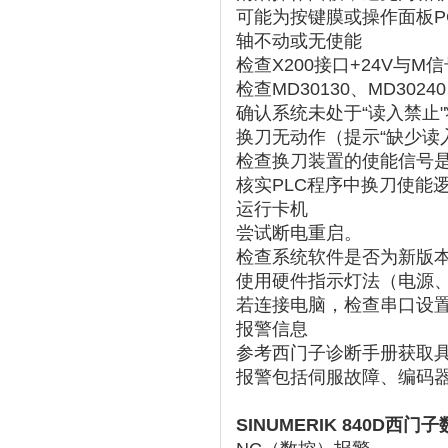
可能为按键膜或操作面板PC
轴不动或无使能
检查X200接口+24V与
检查MD30130、MD302
确认系统未处于“读入禁止"状
换刀无动作（提示“缺少读
检查换刀装置的使能信号
核实PLC程序中换刀使能逻
运行卡机
尝试断电重启。
检查系统软件是否为新版本（
使用硬件指示灯法（电源、
若连接电脑，检查串口设置
报警信息
参考西门子诊断手册获取具
报警包括伺服故障、编码器
SINUMERIK 840D