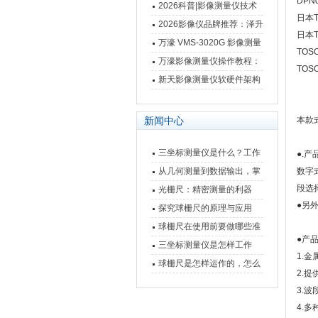
DPN
仪万濠数据处理器数显表故
2026科普|影像测量仪技术
日本T
障维修方法
原理、分类及选型应用
2026影像仪品牌推荐：泽升
日本T
影像测量仪选型指南
万濠 VMS-3020G 影像测量
TOS
仪技术规格与应用解析
万濠影像测量仪操作教程：
TOS
从开机到出报告，新手也能
新天影像测量仪软硬件架构
快速上手
与测量性能深度剖析
本款
新闻中心
三坐标测量仪是什么？工作
●.产
原理、分类与核心功能一次
从几何测量到数据输出，掌
数字式
讲清
段选
握万濠影像测量仪的六大核
光栅尺：精密测量的利器
●另
心能力
探究球栅尺的原理与应用
球栅尺在使用前要做哪些准
●产
备工作？
三坐标测量仪是怎样工作
1.金
的，功能有什么优势？
球栅尺是怎样运作的，怎么
2.提
样可以简单的安装它
3.
4.