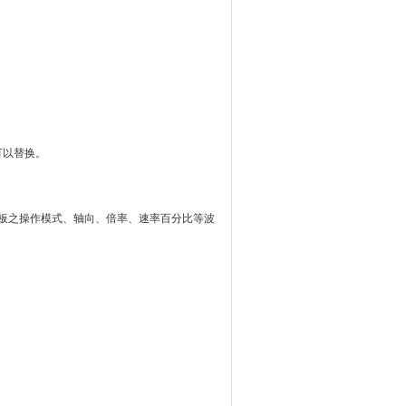
可以替换。
CNC机械面板之操作模式、轴向、倍率、速率百分比等波