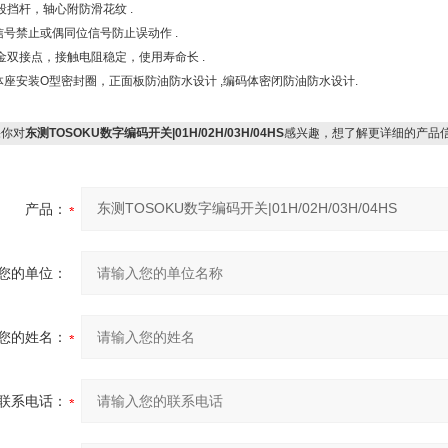
波段挡杆，轴心附防滑花纹 .
含信号禁止或偶同位信号防止误动作 .
 镀金双接点，接触电阻稳定，使用寿命长 .
主体座安装O型密封圈，正面板防油防水设计 ,编码体密闭防油防水设计.
你对
东测TOSOKU数字编码开关|01H/02H/03H/04HS
感兴趣，想了解更详细的产品
产品：
您的单位：
您的姓名：
联系电话：