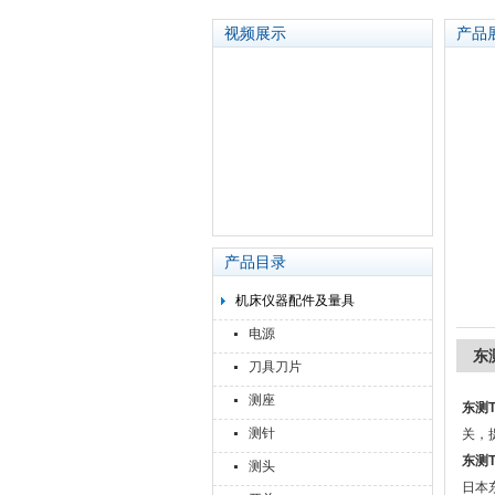
视频展示
产品
苏州泽升精密机械仪器有限公司
产品目录
机床仪器配件及量具
电源
东测
刀具刀片
测座
东测T
测针
关，
东测T
测头
日本