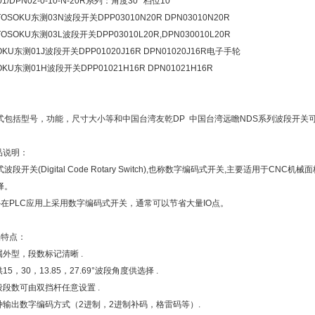
01/DPN02-0-10-N-20R系列：角度30° 档位10
OSOKU东测03N波段开关DPP03010N20R DPN03010N20R
OSOKU东测03L波段开关DPP03010L20R,DPN030010L20R
OKU东测01J波段开关DPP01020J16R DPN01020J16R电子手轮
OKU东测01H波段开关DPP01021H16R DPN01021H16R
式包括型号，功能，尺寸大小等和中国台湾友乾DP 中国台湾远瞻NDS系列波段开关
品说明：
波段开关(Digital Code Rotary Switch),也称数字编码式开关,主要适用于
择。
外在PLC应用上采用数字编码式开关，通常可以节省大量IO点。
品特点：
属外型，段数标记清晰 .
供15，30，13.85，27.69°波段角度供选择 .
波段段数可由双挡杆任意设置 .
多种输出数字编码方式（2进制，2进制补码，格雷码等）.