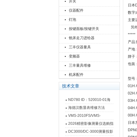
开关
日本
仪器配件
数字式
灯泡
主要
另外
按键面板/按键开关
*****
铣床走刀进给器
产品:数
三丰仪器量具
产地
变频器
牌子：
包装
三丰量具维修
机床配件
型号
技术文章
01H 
02H 
ND780 ID：520010-01海
03H 
德汉数显表故障维修内容
海德汉数显表维修方法
04H 
00H 
VMS-2010FS/VMS-
日本东
3020FS/VMS-4030FS手动
2026精密影像测量仪选购指
DPN
影像测量仪技术参数
南 靠谱品牌一站式选型推荐
DC3000/DC-3000测量投影