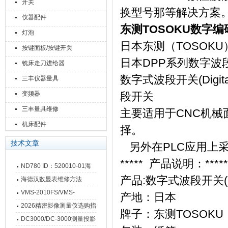
开关
换型号那等解决方案
仪器配件
东测TOSOKU数字编码
灯泡
日本东测（TOSOKU
按键面板/按键开关
日本DPP系列数字波
铣床走刀进给器
数字式波段开关(Digita
三丰仪器量具
变频器
段开关
三丰量具维修
主要适用于CNC机
机床配件
择。
技术文章
另外在PLC应用上采
***** 产品说明：*********
ND780 ID：520010-01海
产品:数字式波段开关(Digi
德汉数显表故障维修内容
海德汉数显表维修方法
VMS-2010FS/VMS-
产地：日本
3020FS/VMS-4030FS手动
2026精密影像测量仪选购指
牌子：东测TOSOKU
影像测量仪技术参数
南 靠谱品牌一站式选型推荐
DC3000/DC-3000测量投影