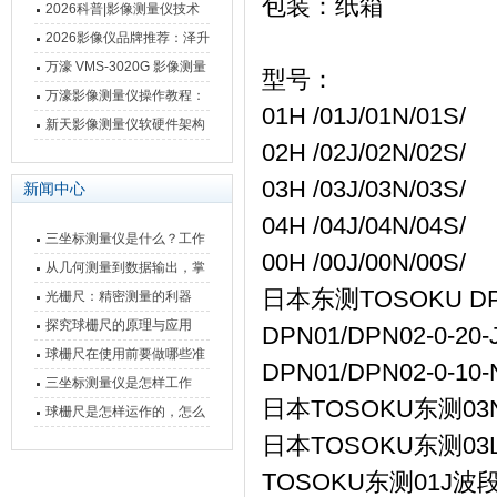
包装：纸箱
仪万濠数据处理器数显表故
2026科普|影像测量仪技术
障维修方法
原理、分类及选型应用
2026影像仪品牌推荐：泽升
影像测量仪选型指南
万濠 VMS-3020G 影像测量
型号：
仪技术规格与应用解析
万濠影像测量仪操作教程：
01H /01J/01N/01S/
从开机到出报告，新手也能
新天影像测量仪软硬件架构
02H /02J/02N/02S/
快速上手
与测量性能深度剖析
03H /03J/03N/03S/
新闻中心
04H /04J/04N/04S/
三坐标测量仪是什么？工作
00H /00J/00N/00S/
原理、分类与核心功能一次
从几何测量到数据输出，掌
日本东测TOSOKU DP
讲清
握万濠影像测量仪的六大核
光栅尺：精密测量的利器
心能力
探究球栅尺的原理与应用
DPN01/DPN02-0-2
球栅尺在使用前要做哪些准
DPN01/DPN02-0-1
备工作？
三坐标测量仪是怎样工作
日本TOSOKU东测03N
的，功能有什么优势？
球栅尺是怎样运作的，怎么
样可以简单的安装它
日本TOSOKU东测03L波
TOSOKU东测01J波段