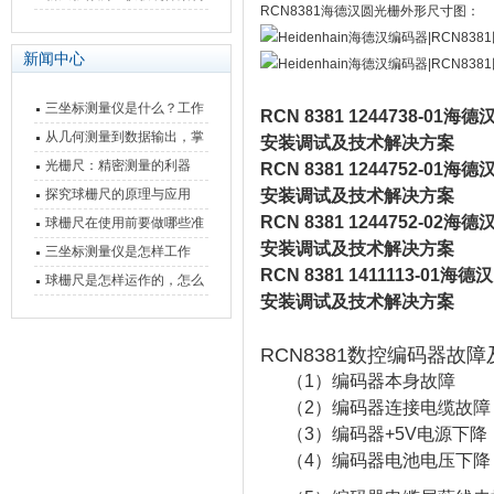
RCN8381海德汉圆光栅外形尺寸图：
快速上手
与测量性能深度剖析
新闻中心
三坐标测量仪是什么？工作
RCN 8381 1244738-01
海德
原理、分类与核心功能一次
从几何测量到数据输出，掌
安装调试及技术解决方案
讲清
握万濠影像测量仪的六大核
光栅尺：精密测量的利器
RCN 8381 1244752-01
海德
心能力
探究球栅尺的原理与应用
安装调试及技术解决方案
RCN 8381 1244752-02
海德
球栅尺在使用前要做哪些准
安装调试及技术解决方案
备工作？
三坐标测量仪是怎样工作
RCN 8381 1411113-01
海德汉
的，功能有什么优势？
球栅尺是怎样运作的，怎么
安装调试及技术解决方案
样可以简单的安装它
RCN8381数控编码器故
（1）编码器本身故障
（2）编码器连接电缆故障
（3）编码器+5V电源下降
（4）编码器电池电压下降