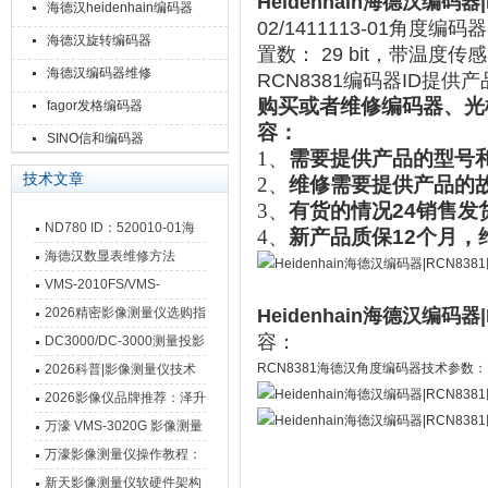
Heidenhain海德汉编码器
海德汉heidenhain编码器
02/1411113-01角度编码
海德汉旋转编码器
置数： 29 bit，带温度
海德汉编码器维修
RCN8381编码器ID提
购买或者维修编码器、光
fagor发格编码器
容：
SINO信和编码器
1、
需要提供产品的型号和
技术文章
2、
维修需要提供产品的
3、
有货的情况24销售发
ND780 ID：520010-01海
4、
新产品质保12个月，
德汉数显表故障维修内容
海德汉数显表维修方法
VMS-2010FS/VMS-
3020FS/VMS-4030FS手动
2026精密影像测量仪选购指
Heidenhain海德汉编码器
影像测量仪技术参数
容
：
南 靠谱品牌一站式选型推荐
DC3000/DC-3000测量投影
仪万濠数据处理器数显表故
RCN8381海德汉角度编码器技术参数：
2026科普|影像测量仪技术
障维修方法
原理、分类及选型应用
2026影像仪品牌推荐：泽升
影像测量仪选型指南
万濠 VMS-3020G 影像测量
仪技术规格与应用解析
万濠影像测量仪操作教程：
从开机到出报告，新手也能
新天影像测量仪软硬件架构