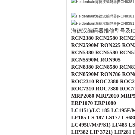
海德汉编码器维修型号及I
RCN2380 RCN2580 RCN2
RCN2590M RON225 RON2
RCN5380 RCN5580 RCN5
RCN5590M
RON905
RCN8380 RCN8580 RCN8
RCN8590M RON786 RON8
ROC2310 ROC2380 ROC2
ROC7310 ROC7380 ROC7
MRP2080 MRP2010
MRP5
ERP1070 ERP1080
LC115
1)
/LC 185 LC195F/
LF185 LS 187 LS177 LS6
LC495F/M/P/S
1)
LF485 LS
LIP382 LIP 372
1)
LIP281 