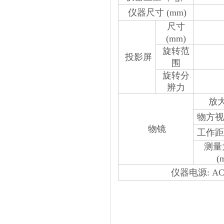
仪器尺寸
(mm)
尺寸
(mm)
旋转范
投影屏
围
旋转分
辨力
放
物方视
物镜
工作距
测量
(
仪器电源
: A