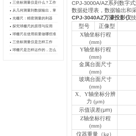
CPJ-3000A/AZ系
三坐标测量仪是什么？工作
数据处理表，数据输出和
原理、分类与核心功能一次
从几何测量到数据输出，掌
CPJ-3040AZ万濠投影仪
讲清
握万濠影像测量仪的六大核
光栅尺：精密测量的利器
型号
正像型
心能力
探究球栅尺的原理与应用
X
轴坐标行程
球栅尺在使用前要做哪些准
(mm)
备工作？
三坐标测量仪是怎样工作
Y
轴坐标行程
的，功能有什么优势？
球栅尺是怎样运作的，怎么
(mm)
样可以简单的安装它
金属台面尺寸
(mm)
玻璃台面尺寸
(mm)
X
、
Y
轴坐标分辨
力
(μm)
示值误差
(
μm
)
Z
轴坐标行程
(mm)
仪器重量（
kg
）