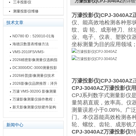
万濠投影仪|CPJ-3040AZ
的详细
三丰投影仪
测量投影仪维修
万濠投影仪|CPJ-3040AZ
仪、能高效地检测各种形
技术文章
纹、齿 轮、成形锉刀、丝
ND780 ID：520010-01海
业、电子、仪表、塑胶仪
坐标测量为目的应用领域
德汉数显表故障维修内容
海德汉数显表维修方法
VMS-2010FS/VMS-
3020FS/VMS-4030FS手动
2026精密影像测量仪选购指
影像测量仪技术参数
南 靠谱品牌一站式选型推荐
DC3000/DC-3000测量投影
仪万濠数据处理器数显表故
2026科普|影像测量仪技术
万濠投影仪|CPJ-3040AZ
障维修方法
原理、分类及选型应用
2026影像仪品牌推荐：泽升
CPJ-3040AZ万濠投影仪
影像测量仪选型指南
万濠 VMS-3020G 影像测量
CPJ系列数字式测量影仪
仪技术规格与应用解析
万濠影像测量仪操作教程：
量简易直观，效率高。仪
从开机到出报告，新手也能
新天影像测量仪软硬件架构
测量误差小于0.08%。
快速上手
与测量性能深度剖析
门。本仪器能高效检测各
轮、螺纹、齿轮、成形铣
新闻中心
CPJ-3040AZ万濠投影仪