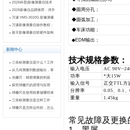
仪万濠数据处理器数显表故
2026科普|影像测量仪技术
◆圆周分孔；
障维修方法
原理、分类及选型应用
2026影像仪品牌推荐：泽升
影像测量仪选型指南
万濠 VMS-3020G 影像测量
◆圆弧加工；
仪技术规格与应用解析
万濠影像测量仪操作教程：
◆车床功能；
从开机到出报告，新手也能
新天影像测量仪软硬件架构
快速上手
◆EDM输出；
与测量性能深度剖析
新闻中心
技术规格参数：
三坐标测量仪是什么？工作
输入电压
AC 90V~24
原理、分类与核心功能一次
从几何测量到数据输出，掌
功率
*大15W
讲清
握万濠影像测量仪的六大核
光栅尺：精密测量的利器
输入信号
正交TTL方
心能力
探究球栅尺的原理与应用
分辨率
0.05、0.1
球栅尺在使用前要做哪些准
重量
1.45kg
备工作？
三坐标测量仪是怎样工作
的，功能有什么优势？
球栅尺是怎样运作的，怎么
样可以简单的安装它
常见故障及更换
1、黑屏