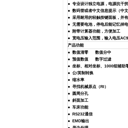
● 专业设计独立电源，电源抗干扰
● 数码管或者中文信息提示（中
● 采用耐用的轻触按键面板，并
● 无需要电池，停电后能记忆掉
● 附带计算器功能，方便加工
● 宽电压输入范围，输入电压AC90
产品功能
● 数值清零 数值分中
● 预值数值 数字过滤
● 坐标、相对坐标、1000组辅助
● 公/英制转换
● 缩水率
● 寻找机械原点（RI）
● 圆周分孔
● 斜面加工
● 车床功能
● RS232通信
● EMD输出
● 寻边处理