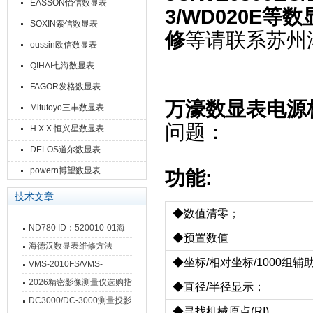
EASSON怡信数显表
3/WD020E
SOXIN索信数显表
修
等请联系苏州
oussin欧信数显表
QIHAI七海数显表
FAGOR发格数显表
万濠数显表电源
Mitutoyo三丰数显表
问题：
H.X.X.恒兴星数显表
DELOS道尔数显表
powern博望数显表
功能:
技术文章
◆数值清零；
ND780 ID：520010-01海
◆预置数值
德汉数显表故障维修内容
海德汉数显表维修方法
◆坐标/相对坐标/1000组
VMS-2010FS/VMS-
3020FS/VMS-4030FS手动
2026精密影像测量仪选购指
◆直径/半径显示；
影像测量仪技术参数
南 靠谱品牌一站式选型推荐
DC3000/DC-3000测量投影
◆寻找机械原点(RI)