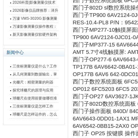
西门子数控系统面板 6FC520
仪万濠数据处理器数显表故
2026科普|影像测量仪技术
西门子802D sl数控系统操作
障维修方法
原理、分类及选型应用
2026影像仪品牌推荐：泽升
西门子TP900 6AV2124-0J
影像测量仪选型指南
万濠 VMS-3020G 影像测量
RES-10.4-PL8 P/N：95
仪技术规格与应用解析
万濠影像测量仪操作教程：
西门子MP277-10触摸屏面膜
从开机到出报告，新手也能
新天影像测量仪软硬件架构
TP900 6AV2124-0JC01-
快速上手
与测量性能深度剖析
西门子MP377-15 6AV664
AMT 5.7寸4线触摸屏: AMT
新闻中心
西门子OP277-6 6AV66
TP177B 6AV6642-0BA
三坐标测量仪是什么？工作
OP177B 6AV6 642-0
原理、分类与核心功能一次
从几何测量到数据输出，掌
西门子数控系统面板 6FC520
讲清
握万濠影像测量仪的六大核
光栅尺：精密测量的利器
OP012 6FC5203 6FC5 
心能力
探究球栅尺的原理与应用
西门子OP27 6AV3627-1
球栅尺在使用前要做哪些准
西门子802D数控系统面板 6FC
备工作？
三坐标测量仪是怎样工作
西门子操作面板 840D/ 840
的，功能有什么优势？
球栅尺是怎样运作的，怎么
6AV6643-0DD01-1AX1
样可以简单的安装它
6AV6542-0BB15-2AX0
西门子 OP25 按键膜 操