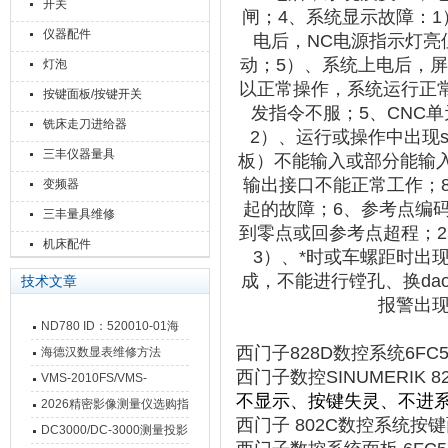
开关
闸；
4、系统显示故障：
仪器配件
电后，NC电源指示灯亮
动；5）、系统上电后，屏
灯泡
以正常操作，系统运行正常
按键面板/按键开关
发指令不服；5、CNC
铣床走刀进给器
2）、运行或操作中出现
三丰仪器量具
板）不能输入或部分能输入
输出接口不能正常工作；
变频器
起的故障；6、参考点编
三丰量具维修
到零点或回参考点超程；
机床配件
3）、*时或车螺距时出
成，不能进行镗孔、换da
技术文章
报警出现
ND780 ID：520010-01海
西门子828D数控系统6FC537
德汉数显表故障维修内容
海德汉数显表维修方法
西门子数控SINUMERIK 82
VMS-2010FS/VMS-
不显示、按键失灵、不进系
3020FS/VMS-4030FS手动
2026精密影像测量仪选购指
西门子 802C数控系统按键
影像测量仪技术参数
南 靠谱品牌一站式选型推荐
DC3000/DC-3000测量投影