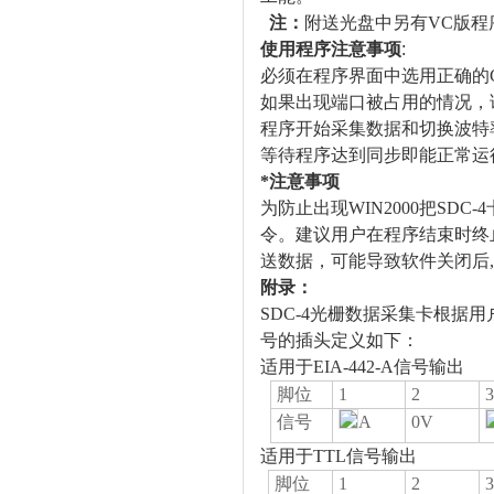
注：
附送光盘中另有
VC
版程
使用程序注意事项
:
必须在程序界面中选用正确的
如果出现端口被占用的情况，
程序开始采集数据和切换波特
等待程序达到同步即能正常运
*注意事项
为防止出现WIN2000把
SDC-4
令。建议用户在程序结束时终
送数据，可能导致软件关闭后
附录：
SDC-4光栅数据采集卡根据用户
号的插头定义如下：
适用于EIA-442-A信号输出
脚位
1
2
3
信号
A
0V
适用于TTL信号输出
脚位
1
2
3