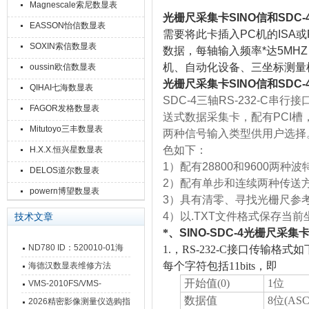
Magnescale索尼数显表
光栅尺采集卡SINO信和SDC
EASSON怡信数显表
需要将此卡插入PC机的ISA
SOXIN索信数显表
数据，每轴输入频率*达5MH
机、自动化设备、三坐标测量
oussin欧信数显表
光栅尺采集卡SINO信和SDC
QIHAI七海数显表
SDC-4三轴RS-232-C
FAGOR发格数显表
送式数据采集卡，配有PCI槽
Mitutoyo三丰数显表
两种信号输入类型供用户选择
色如下：
H.X.X.恒兴星数显表
1）配有28800和9600两种
DELOS道尔数显表
2）配有单步和连续两种传送
powern博望数显表
3）具有清零、寻找光栅尺参
4）以.TXT文件格式保存当前
技术文章
*、
SINO-SDC-4光栅尺采集
ND780 ID：520010-01海
1.，RS-232-C接口传输格式
德汉数显表故障维修内容
每个字符包括11bits，即
海德汉数显表维修方法
开始值(0)
1位
VMS-2010FS/VMS-
数据值
8位(AS
3020FS/VMS-4030FS手动
2026精密影像测量仪选购指