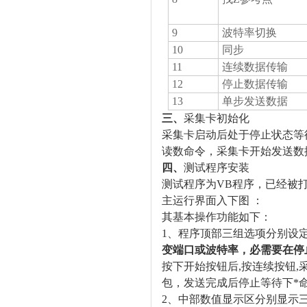
9
波特率切换
10
同步
11
连续数据传输
12
停止数据传输
13
单步发送数据
三、
采集卡初始化
采集卡启动后处于停止状态等待
读数命令，采集卡开始发送数
四、
测试程序安装
测试程序为VB程序，已经被
主运行界面入下图
：
其基本操作功能如下：
1、程序顶部三组选项分别设
变端口或波特率，必需要在停
按下开始按钮后
,
按连续按钮
,
包，发送完成后停止等待下*
2、中部数值显示区分别显示