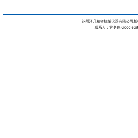
苏州泽升精密机械仪器有限公司版权所
联系人：尹冬保
GoogleSi