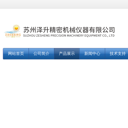
网站首页
公司简介
产品展示
新闻中心
技术支持