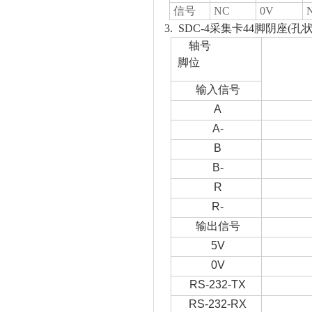
信号
NC
0V
3. SDC-4采集卡44
脚阴座
(
孔状
轴号
脚位
输入信号
A
A-
B
B-
R
R-
输出信号
5V
0V
RS-232-TX
RS-232-RX