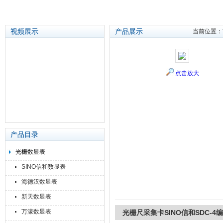
视频展示
产品展示
当前位置：
苏州泽升精密机械仪器有限公司
点击放大
产品目录
光栅数显表
SINO信和数显表
海德汉数显表
新天数显表
万濠数显表
光栅尺采集卡SINO信和SDC-4