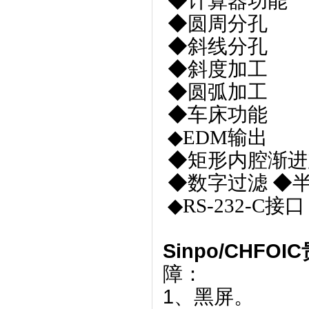
◆计算器功能
◆圆周分孔
◆斜线分孔
◆斜度加工
◆圆弧加工
◆车床功能
◆
EDM
输出
◆矩形内腔渐进
◆数字过滤
◆
◆
RS-232-C
接口
Sinpo/CHF
障：
1、黑屏。