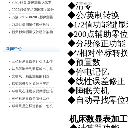
仪万濠数据处理器数显表故
2026科普|影像测量仪技术
◆清零
障维修方法
原理、分类及选型应用
2026影像仪品牌推荐：泽升
◆公
/
英制转换
影像测量仪选型指南
万濠 VMS-3020G 影像测量
◆
1/2
值功能键显
仪技术规格与应用解析
万濠影像测量仪操作教程：
◆
200
点辅助零位
从开机到出报告，新手也能
新天影像测量仪软硬件架构
快速上手
与测量性能深度剖析
◆分段修正功能
新闻中心
◆*
/
相对坐标转
◆预置数
三坐标测量仪是什么？工作
原理、分类与核心功能一次
从几何测量到数据输出，掌
◆停电记忆
讲清
握万濠影像测量仪的六大核
光栅尺：精密测量的利器
◆线性误差修正
心能力
探究球栅尺的原理与应用
◆睡眠关机
球栅尺在使用前要做哪些准
◆自动寻找零位
备工作？
三坐标测量仪是怎样工作
的，功能有什么优势？
球栅尺是怎样运作的，怎么
样可以简单的安装它
机床数显表加工