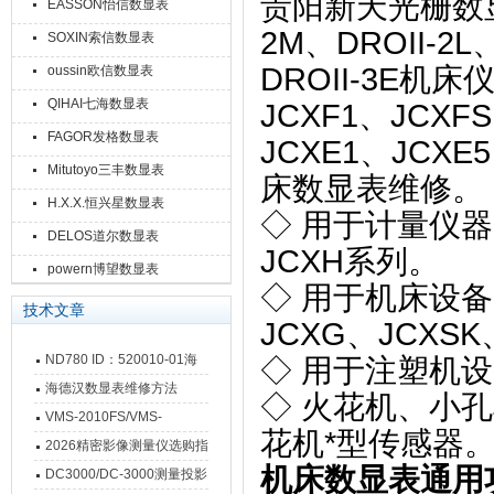
贵阳新天光栅数显表
EASSON怡信数显表
2M、DROII-2L
SOXIN索信数显表
DROII-3E
oussin欧信数显表
QIHAI七海数显表
JCXF1、JCXF
FAGOR发格数显表
JCXE1、JCXE
Mitutoyo三丰数显表
床数显表维修。
H.X.X.恒兴星数显表
◇ 用于计量仪器:
DELOS道尔数显表
JCXH系列。
powern博望数显表
◇ 用于机床设备：
技术文章
JCXG、JCXS
ND780 ID：520010-01海
◇ 用于注塑机设
德汉数显表故障维修内容
海德汉数显表维修方法
◇ 火花机、小
VMS-2010FS/VMS-
花机*型传感器
3020FS/VMS-4030FS手动
2026精密影像测量仪选购指
机床数显表通用
影像测量仪技术参数
南 靠谱品牌一站式选型推荐
DC3000/DC-3000测量投影