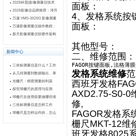
仪万濠数据处理器数显表故
2026科普|影像测量仪技术
面板：
障维修方法
原理、分类及选型应用
2026影像仪品牌推荐：泽升
4、发格系统按键
影像测量仪选型指南
万濠 VMS-3020G 影像测量
面板：
仪技术规格与应用解析
万濠影像测量仪操作教程：
从开机到出报告，新手也能
新天影像测量仪软硬件架构
快速上手
与测量性能深度剖析
其他型号：
新闻中心
二、维修范围：
FAGOR按键面板,法格薄膜开关
三坐标测量仪是什么？工作
发格系统维修
范
原理、分类与核心功能一次
从几何测量到数据输出，掌
讲清
握万濠影像测量仪的六大核
西班牙发格
FA
光栅尺：精密测量的利器
心能力
探究球栅尺的原理与应用
AXD2.75-S0-
球栅尺在使用前要做哪些准
修,
备工作？
三坐标测量仪是怎样工作
FAGOR
发格系
的，功能有什么优势？
球栅尺是怎样运作的，怎么
样可以简单的安装它
栅尺
MKT-12维修
班牙发格
8025