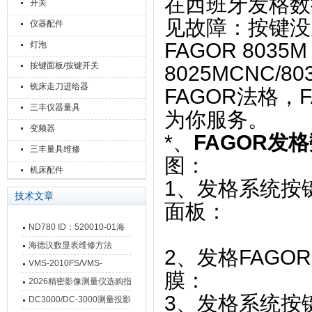
在西班牙发格数
开关
见故障：按键没
仪器配件
FAGOR 803
灯泡
按键面板/按键开关
8025MCNC/803
铣床走刀进给器
FAGOR法格，
三丰仪器量具
为你服务。
变频器
*、
FAGOR发
三丰量具维修
图：
机床配件
1、发格系统按键
技术文章
面板：
ND780 ID：520010-01海
德汉数显表故障维修内容
海德汉数显表维修方法
2、发格FAGOR
VMS-2010FS/VMS-
膜：
3020FS/VMS-4030FS手动
2026精密影像测量仪选购指
3、发格系统按键
影像测量仪技术参数
南 靠谱品牌一站式选型推荐
DC3000/DC-3000测量投影