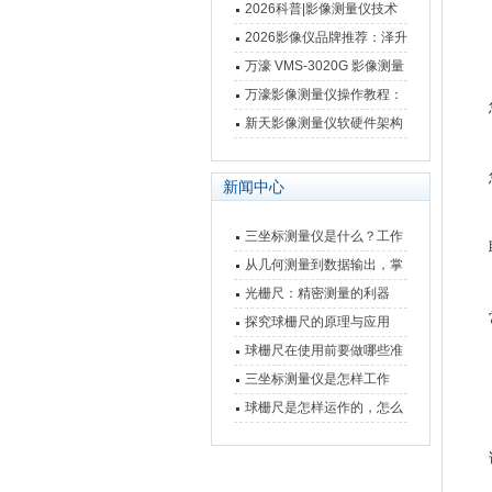
仪万濠数据处理器数显表故
2026科普|影像测量仪技术
障维修方法
原理、分类及选型应用
2026影像仪品牌推荐：泽升
影像测量仪选型指南
万濠 VMS-3020G 影像测量
仪技术规格与应用解析
万濠影像测量仪操作教程：
从开机到出报告，新手也能
新天影像测量仪软硬件架构
快速上手
与测量性能深度剖析
新闻中心
三坐标测量仪是什么？工作
原理、分类与核心功能一次
从几何测量到数据输出，掌
讲清
握万濠影像测量仪的六大核
光栅尺：精密测量的利器
心能力
探究球栅尺的原理与应用
球栅尺在使用前要做哪些准
备工作？
三坐标测量仪是怎样工作
的，功能有什么优势？
球栅尺是怎样运作的，怎么
样可以简单的安装它