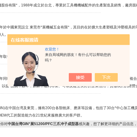
*機股份有限*，1988年成立於台北，專業於工具機機械配件的生產製造及銷售，廠房面積
-----------------------------------------------------------------------------------
97年於中國東莞設立 東莞市*展機械五金有限*，其目的在於擴大生產塑模及沖壓模具的
0人。
-----------------------------------------------------------------------------------
欢迎您！
来自局域网的朋友！有什么可以帮助您的
03年取得ISO9001品質系統認證，並推動合理化管理。
吗？
-----------------------------------------------------------------------------------
03年同時增加進口機械設備有日本、德國、瑞士製造、CNC加工中心機、CNC車銑複合
。以提*品質，效率，創新，達到專業、可靠及建立良好的企業信用，貫徹我們的經營
-----------------------------------------------------------------------------------
(GIN)在中国台湾及東莞，擁有200台各類铣床、磨床等設備，包括了30台*中心加工機
OEM代工的製造能力在21世紀來服務廣大的客戶群。
你对
中国台湾GIN*展51200/PFC三爪冲子成型器
感兴趣，想了解更详细的产品信息