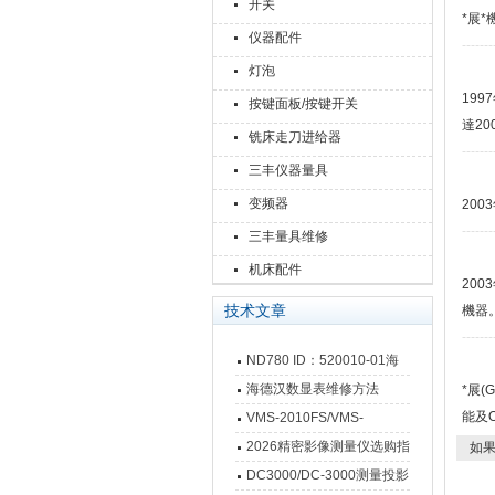
开关
*展
仪器配件
-------
灯泡
19
按键面板/按键开关
達20
铣床走刀进给器
-------
三丰仪器量具
变频器
20
-------
三丰量具维修
机床配件
20
技术文章
機器
-------
ND780 ID：520010-01海
德汉数显表故障维修内容
海德汉数显表维修方法
*展
能及
VMS-2010FS/VMS-
3020FS/VMS-4030FS手动
2026精密影像测量仪选购指
如果
影像测量仪技术参数
南 靠谱品牌一站式选型推荐
DC3000/DC-3000测量投影