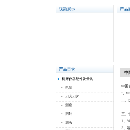
视频展示
产品
苏州泽升精密机械仪器有限公司
产品目录
中
机床仪器配件及量具
中国台
电源
*、
中
刀具刀片
二、
测座
测针
三、
1、
测头
2、