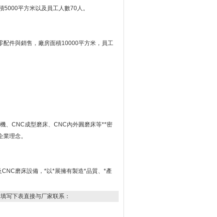
5000平方米以及員工人數70人。
零配件與銷售，廠房面積10000平方米，員工
機、CNC成型磨床、CNC內外圓磨床等**密
企業理念。
及CNC磨床設備，*以*展擁有製造*品質、*產
，填写下表直接与厂家联系：