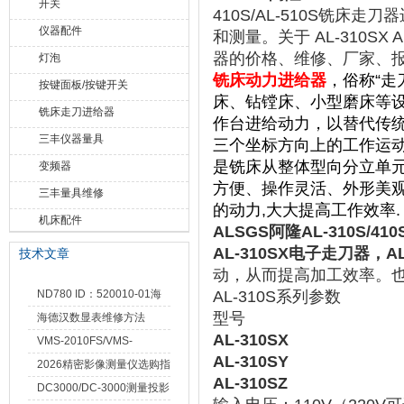
开关
410S/AL-510S铣
仪器配件
和测量。关于 AL-310SX AL-
器的价格、维修、厂家、报
灯泡
铣床动力进给器
，俗称“
按键面板/按键开关
床、钻镗床、小型磨床等
铣床走刀进给器
作台进给动力，以替代传统
三丰仪器量具
三个坐标方向上的工作运
是铣床从整体型向分立单
变频器
方便、操作灵活、外形美
三丰量具维修
的动力,大大提高工作效率.
机床配件
ALSGS阿隆AL-310S/4
AL-310SX电子走刀器，
技术文章
动，从而提高加工效率。
ND780 ID：520010-01海
AL-310S系列参数
型号
德汉数显表故障维修内容
海德汉数显表维修方法
AL-310SX
VMS-2010FS/VMS-
AL-310SY
3020FS/VMS-4030FS手动
2026精密影像测量仪选购指
AL-310SZ
影像测量仪技术参数
南 靠谱品牌一站式选型推荐
DC3000/DC-3000测量投影