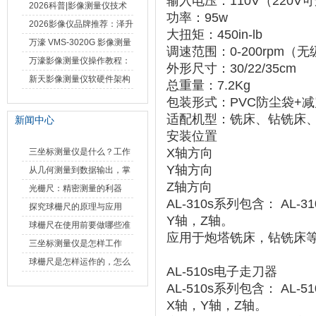
输入电压：110V（220V
仪万濠数据处理器数显表故
2026科普|影像测量仪技术
功率：95w
障维修方法
原理、分类及选型应用
2026影像仪品牌推荐：泽升
大扭矩：450in-lb
影像测量仪选型指南
万濠 VMS-3020G 影像测量
调速范围：0-200rpm（
仪技术规格与应用解析
万濠影像测量仪操作教程：
外形尺寸：30/22/35cm
从开机到出报告，新手也能
新天影像测量仪软硬件架构
总重量：7.2Kg
快速上手
与测量性能深度剖析
包装形式：PVC防尘袋+
适配机型：铣床、钻铣床
新闻中心
安装位置
X轴方向
三坐标测量仪是什么？工作
Y轴方向
原理、分类与核心功能一次
从几何测量到数据输出，掌
Z轴方向
讲清
握万濠影像测量仪的六大核
光栅尺：精密测量的利器
AL-310s系列包含： AL-
心能力
探究球栅尺的原理与应用
Y轴，Z轴。
球栅尺在使用前要做哪些准
应用于炮塔铣床，钻铣床
备工作？
三坐标测量仪是怎样工作
的，功能有什么优势？
球栅尺是怎样运作的，怎么
AL-510s电子走刀器
样可以简单的安装它
AL-510s系列包含： AL-
X轴，Y轴，Z轴。