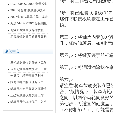
*步：将工作台右端的进给
影像测量仪技术参数
南 靠谱品牌一站式选型推荐
DC3000/DC-3000测量投影
仪万濠数据处理器数显表故
2026科普|影像测量仪技术
*步：将已组装联接板(0
障维修方法
原理、分类及选型应用
2026影像仪品牌推荐：泽升
螺钉将联接板联接在工作
影像测量仪选型指南
万濠 VMS-3020G 影像测量
确。
仪技术规格与应用解析
万濠影像测量仪操作教程：
从开机到出报告，新手也能
第三步：将轴承内套(00
新天影像测量仪软硬件架构
孔，杠端轴颈肩。如图l*示的0
快速上手
与测量性能深度剖析
新闻中心
第四步：将键安装于丝杠
三坐标测量仪是什么？工作
第五步：将润滑油涂抹在伞
原理、分类与核心功能一次
从几何测量到数据输出，掌
讲清
握万濠影像测量仪的六大核
光栅尺：精密测量的利器
第六步
心能力
探究球栅尺的原理与应用
请注意:将伞齿轮安装在已
球栅尺在使用前要做哪些准
合。*般情况下，装伞齿轮(00
备工作？
三坐标测量仪是怎样工作
之间，以两个齿轮间良好的
的，功能有什么优势？
球栅尺是怎样运作的，怎么
第七步：将适宜的刻度盘，按
样可以简单的安装它
（不得相触！）。可能需要