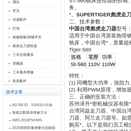
ST-560铣床进给器的价
测头
务。
开关
*、
SUPERTIGER彪虎走刀
仪器配件
二、
技术参数：
中国台湾彪虎走刀器
型号：
灯泡
适用于中国台湾原装炮塔铣床，
按键面板/按键开关
铣床，中国台湾*，质量超
铣床走刀进给器
Tiger-560
三丰仪器量具
規格
電壓
功率
变频器
St-560
110V
110W
三丰量具维修
特性：
机床配件
(1) 同機型大功率，強扭力
(2) 利用PWM原理，
技术文章
三、正确的安装方法：
苏州泽升*密机械仪器有限
ND780 ID：520010-01海
台湾同益走刀器、中国台
德汉数显表故障维修内容
海德汉数显表维修方法
刀器、阿兰走刀器等。如
VMS-2010FS/VMS-
购买*。以下是我们员工根
3020FS/VMS-4030FS手动
2026精密影像测量仪选购指