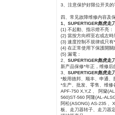
3、注意保护好限位开关
四、常见故障维修内容及
1、SUPERTIGER彪虎走
(1) 不起動、指示燈不亮：
(2) 當按方向桿至右或左
(3) 速度控制不規律或只有
(4) 在正常使用下保護開
(5) 漏電：
2、
SUPERTIGER彪虎走
新产品保修*年正，维修后
3、
SUPERTIGER彪虎走
*般用德邦、顺丰、申通、
*生产、批发、零售、维修各* 
APF-750 X,Y,Z 、 阿籣(AL
560)ST-560 阿隆(AL-ALS
阿松(ASONG) AS-2
板、走刀器转子、走刀器