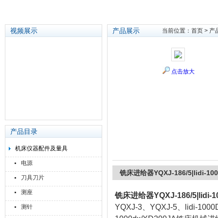
视频展示
产品展示
当前位置：
首页
>
产
苏州泽升精密机械仪器有限公司
点击放大
产品目录
机床仪器配件及量具
电源
铣床进给器YQXJ-186/5|lidi-100
刀具刀片
测座
铣床进给器YQXJ-186/5|lidi-1
YQXJ-3、YQXJ-5、lidi-1
测针