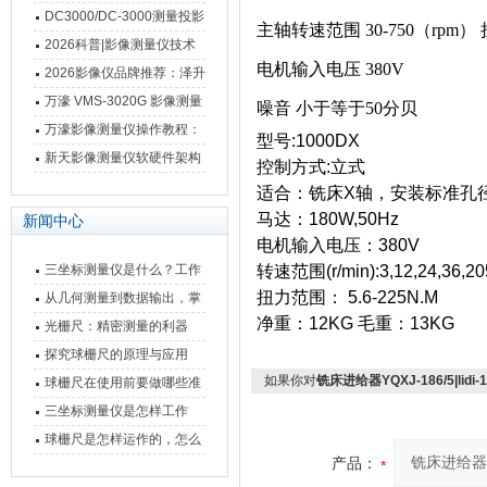
影像测量仪技术参数
南 靠谱品牌一站式选型推荐
DC3000/DC-3000测量投影
主轴转速范围 30-750（rpm） 扭
仪万濠数据处理器数显表故
2026科普|影像测量仪技术
电机输入电压 380V
障维修方法
原理、分类及选型应用
2026影像仪品牌推荐：泽升
影像测量仪选型指南
万濠 VMS-3020G 影像测量
噪音 小于等于50分贝
仪技术规格与应用解析
万濠影像测量仪操作教程：
型号:1000DX
从开机到出报告，新手也能
新天影像测量仪软硬件架构
控制方式:立式
快速上手
与测量性能深度剖析
适合：铣床X轴，安装标准孔径
马达：180W,50Hz
新闻中心
电机输入电压：380V
三坐标测量仪是什么？工作
转速范围(r/min):3,12,24,36,20
扭力范围： 5.6-225N.M
原理、分类与核心功能一次
从几何测量到数据输出，掌
净重：12KG 毛重：13KG
讲清
握万濠影像测量仪的六大核
光栅尺：精密测量的利器
心能力
探究球栅尺的原理与应用
如果你对
铣床进给器YQXJ-186/5|lidi-1
球栅尺在使用前要做哪些准
备工作？
三坐标测量仪是怎样工作
的，功能有什么优势？
球栅尺是怎样运作的，怎么
产品：
样可以简单的安装它