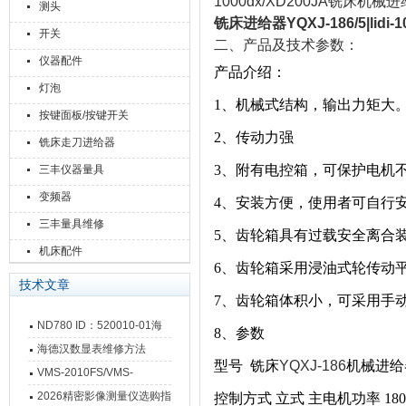
1000dx/XD200JA铣
测头
铣床进给器YQXJ-186/5|lidi-1
开关
二、产品及技术参数：
仪器配件
产品介绍：
灯泡
1、机械式结构，输出力矩大
按键面板/按键开关
2、传动力强
铣床走刀进给器
3、附有电控箱，可保护电机
三丰仪器量具
变频器
4、安装方便，使用者可自行
三丰量具维修
5、齿轮箱具有过载安全离合
机床配件
6、齿轮箱采用浸油式轮传动
技术文章
7、齿轮箱体积小，可采用手
ND780 ID：520010-01海
8、参数
德汉数显表故障维修内容
海德汉数显表维修方法
型号 铣床
YQXJ-186
机械进给
VMS-2010FS/VMS-
3020FS/VMS-4030FS手动
2026精密影像测量仪选购指
控制方式 立式 主电机功率 18