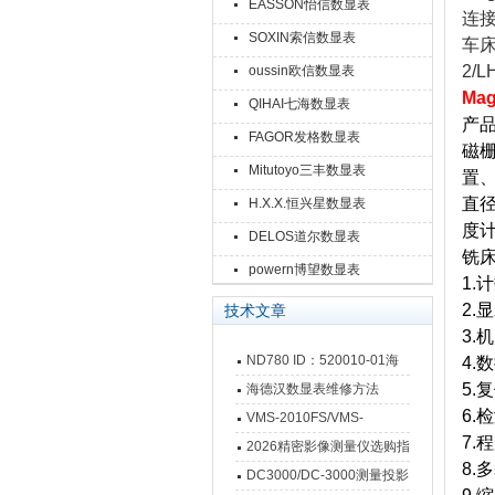
EASSON怡信数显表
连接
SOXIN索信数显表
车床
2/
oussin欧信数显表
Mag
QIHAI七海数显表
产
FAGOR发格数显表
磁栅
Mitutoyo三丰数显表
置
直径
H.X.X.恒兴星数显表
度
DELOS道尔数显表
铣
powern博望数显表
1.
2.
技术文章
3.
ND780 ID：520010-01海
4.
德汉数显表故障维修内容
5.
海德汉数显表维修方法
6.
VMS-2010FS/VMS-
7.
3020FS/VMS-4030FS手动
2026精密影像测量仪选购指
8.
影像测量仪技术参数
南 靠谱品牌一站式选型推荐
DC3000/DC-3000测量投影