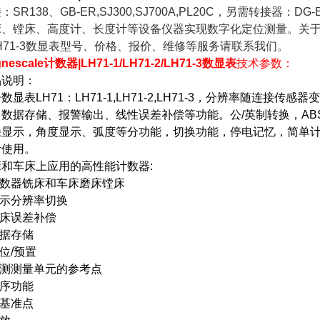
：SR138、GB-ER,SJ300,SJ700A,PL20C，另需转接器
、镗床、高度计、长度计等设备仪器实现数字化定位测量。关于Magnesc
LH71-3数显表型号、价格、报价、维修等服务请联系我们。
nescale计数器|LH71-1/LH71-2/LH71-3
数显表
技术参数：
品说明：
数显表LH71：LH71-1,LH71-2,LH71-3，分辨率随连接传感
、数据存储、报警输出、线性误差补偿等功能。公/英制转换，AB
显示，角度显示、弧度等分功能，切换功能，停电记忆，简单计算。
计使用。
床和车床上应用的高性能计数器:
计数器铣床和车床磨床镗床
显示分辨率切换
机床误差补偿
数据存储
复位/预置
检测测量单元的参考点
程序功能
多基准点