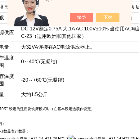
吗？
度显示
搭配安装在圆弧面上的钢带尺，在输入直径及解析度
眠
超过一定时间不操作时，将自动关机（时间可设定）
DC 12V额定0.75A 大.1A AC 100V±10% 当使用
源供应
C-23（适用欧洲和其他国家）
电量
大32VA连接在AC电源供应器上。
作温度
0～40℃(无凝结)
围
存温度
-20～+60℃(无凝结)
围
量
大约1.5公斤
H70/71设定为泛用及铣床模式时（在基本设定选项作设定）
图：
1-1数显表计数器：