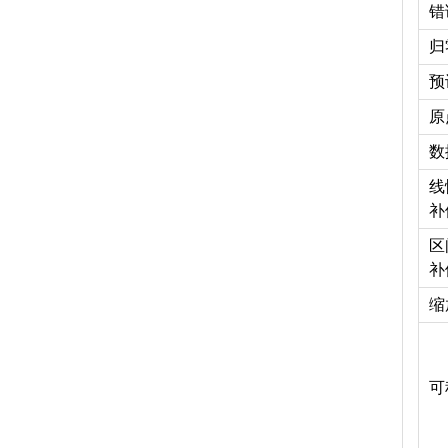
错
归
预
原
数
线
补
区
补
缩
可