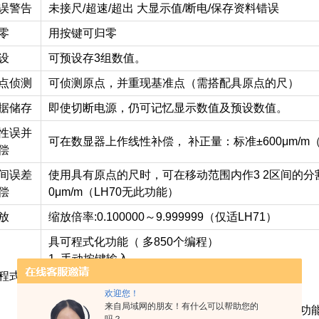
误警告
未接尺/超速/超出 大显示值/断电/保存资料错误
零
用按键可归零
设
可预设存3组数值。
点侦测
可侦测原点，并重现基准点（需搭配具原点的尺）
据储存
即使切断电源，仍可记忆显示数值及预设数值。
性误并
可在数显器上作线性补偿， 补正量：标准±600μm/m（ 
偿
间误差
使用具有原点的尺时，可在移动范围内作3 2区间的分割
偿
0μm/m（LH70无此功能）
放
缩放倍率:0.100000～9.999999（仅适LH71）
具可程式化功能（ 多850个编程）
1. 手动按键输入
程式化
2. 由实际机台移动来导引输入
3. 程式执行时可作镜像编程
欢迎您！
来自局域网的朋友！有什么可以帮助您的
4. 具「任意角度分割」「简易圆弧加工」「线孔」功