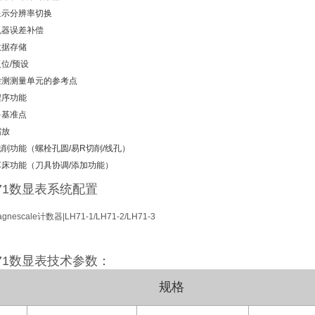
显示分辨率切换
机器误差补偿
数据存储
复位/预设
检测测量单元的参考点
程序功能
多基准点
缩放
铣削功能（螺栓孔圆/易R切削/线孔）
车床功能（刀具协调/添加功能）
H71数显表系统配置
H71数显表技术参数：
规格