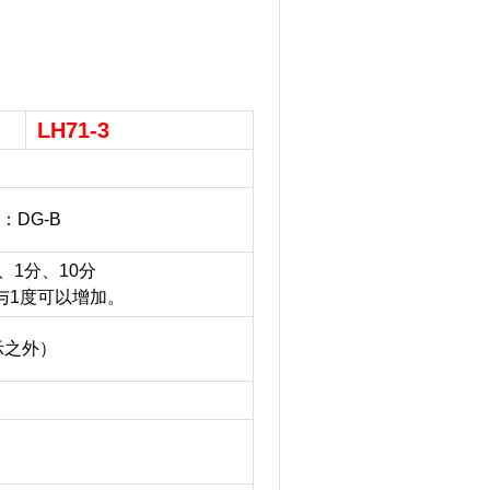
LH71-3
器：DG-B
秒、1分、10分
μm与1度可以增加。
示之外）