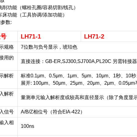
缩放
.铣削功能（螺栓孔圈/容易切割/线孔）
.车床功能（工具协调/添加功能）
参数:
型号
LH71-1
LH71-2
示规格
7位数与负号显示，琥珀色
接用的
直接连接：GB-ER,SJ300,SJ700A,PL20C 另需转接
示解析
标准0.1μm、0.5μm、1μm、5μm、10μm、1秒、10
展开: 100μm、50μm、25μm、20μm、2μm、0.05
入解析
量测单元输入解析度或较高和直径显示（除了角度显
入信号
A/B/Z相位号（符合EIA-422）
输入相
100ns