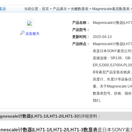
展示
当前位置：
首页
>
产品展示
>
光栅数显表
>
Magnescale索尼数显表
>
产品名称：
Magnescale计数器|LH71-
产品型号：
点击放大
更新时间：
2025-04-13
产品特点：
Magnescale计数器|LH71
表是日本SONY索尼公
直接连接：SR138、GB-
ER,SJ300,SJ700A,
B等索尼产品安装在铣床
高度计、长度计等设备仪
量。关于Magnescale LH7
数显表型号、价格、报价
我们。
gnescale计数器|LH71-1/LH71-2/LH71-3
的详细资料：
nescale计数器|LH71-1/LH71-2/LH71-3
数显表
是日本SONY