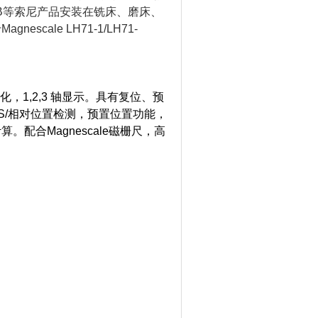
：DG-B等索尼产品安装在铣床、磨床、
ale LH71-1/LH71-
器变化，1,2,3 轴显示。具有复位、预
S/相对位置检测，预置位置功能，
配合Magnescale磁栅尺，高