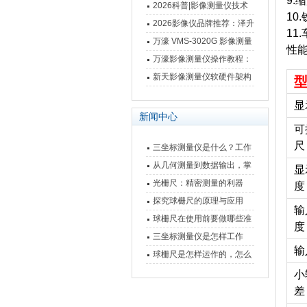
9.
仪万濠数据处理器数显表故
2026科普|影像测量仪技术
10
障维修方法
原理、分类及选型应用
2026影像仪品牌推荐：泽升
11
影像测量仪选型指南
万濠 VMS-3020G 影像测量
性能
仪技术规格与应用解析
万濠影像测量仪操作教程：
从开机到出报告，新手也能
新天影像测量仪软硬件架构
快速上手
与测量性能深度剖析
显
新闻中心
可
尺
三坐标测量仪是什么？工作
原理、分类与核心功能一次
从几何测量到数据输出，掌
显
讲清
握万濠影像测量仪的六大核
光栅尺：精密测量的利器
度
心能力
探究球栅尺的原理与应用
输
球栅尺在使用前要做哪些准
度
备工作？
三坐标测量仪是怎样工作
输
的，功能有什么优势？
球栅尺是怎样运作的，怎么
样可以简单的安装它
小
差