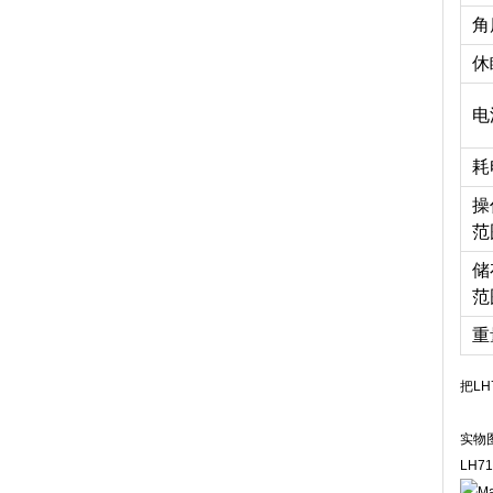
角
休
电
耗
操
范
储
范
重
把L
实物
LH7