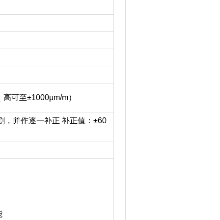
高可至±1000μm/m）
，并作逐一补正 补正值：±60
能