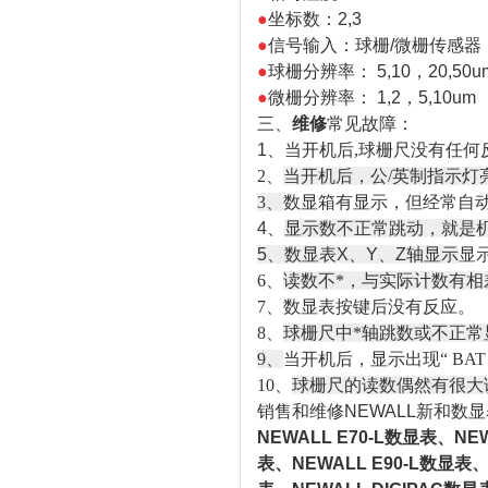
●
坐标数：2,3
●
信号输入：球栅/微栅传感器
●
球栅分辨率： 5,10，20,50u
●
微栅分辨率： 1,2，5,10um
三、
维修
常见故障：
1、
当开机后,球栅尺没有任何
2、
当开机后，公/英制指示灯
3、
数显箱有显示，但经常自
4、
显示数不正常跳动，就是
5、数显表X、Y、Z轴显示
显示
6、
读数不*，与实际计数有相
7、数显表按键后没有反应。
8、
球栅尺中*轴跳数或不正常
9、
当开机后，显示出现“ BAT F
10、
球栅尺的读数偶然有很大误差
销售和维修NEWALL新和数
NEWALL E70-L数显表、NE
表、NEWALL E90-L数显表、