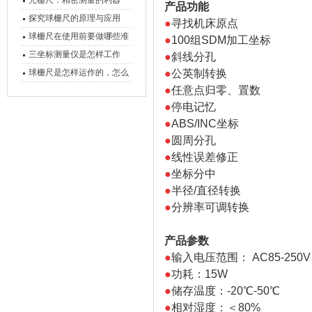
光栅尺：精密测量的利器
产品功能
心能力
探究球栅尺的原理与应用
●
寻找机床原点
球栅尺在使用前要做哪些准
●
100组SDM加工坐标
备工作？
三坐标测量仪是怎样工作
●
斜线分孔
的，功能有什么优势？
球栅尺是怎样运作的，怎么
●
公英制转换
●
任意点归零、置数
样可以简单的安装它
●
停电记忆
●
ABS/INC坐标
●
圆周分孔
●
线性误差修正
●
坐标分中
●
半径/直径转换
●
分辨率可调转换
产品参数
●
输入电压范围： AC85-250V 
●
功耗：15W
●
储存温度：-20℃-50℃
●
相对湿度：＜80%