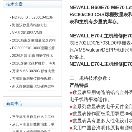
技术文章
NEWALL B60/E70-M/E70-L/t
R/C80/C80-CSS球栅
ND780 ID：520010-01海
表和主机有少量的库存。
德汉数显表故障维修内容
海德汉数显表维修方法
VMS-2010FS/VMS-
NEWALL E70-L主机维修|E702
3020FS/VMS-4030FS手动
2026精密影像测量仪选购指
表|E702LD0/E703LD0球栅表和S
影像测量仪技术参数
南 靠谱品牌一站式选型推荐
DC3000/DC-3000测量投影
尺/VMS/vulcan/DE
仪万濠数据处理器数显表故
2026科普|影像测量仪技术
设备上。
障维修方法
原理、分类及选型应用
2026影像仪品牌推荐：泽升
NEWALL E70-L主机维修|E702
影像测量仪选型指南
万濠 VMS-3020G 影像测量
二、规格技术参数：
仪技术规格与应用解析
万濠影像测量仪操作教程：
产品特点
从开机到出报告，新手也能
新天影像测量仪软硬件架构
●
数显表采用铸造的铝合金外
快速上手
与测量性能深度剖析
电子线路平稳运作。
新闻中心
●
全系列数显表的电子元件全部
●
数显表操作面板采用双层3M
三坐标测量仪是什么？工作
●
数显表具有更多人性化设计
原理、分类与核心功能一次
从几何测量到数据输出，掌
●
采用中国台湾明伟原装电源输入
讲清
握万濠影像测量仪的六大核