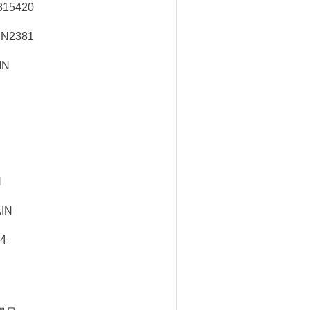
315420
N2381
IN
N
IN
4