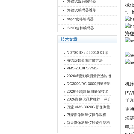
海德汉旋转编码器
械仪
海德汉编码器维修
*、
fagor发格编码器
SINO信和编码器
海
技术文章
ND780 ID：520010-01海
德汉数显表故障维修内容
海德汉数显表维修方法
VMS-2010FS/VMS-
3020FS/VMS-4030FS手动
2026精密影像测量仪选购指
影像测量仪技术参数
南 靠谱品牌一站式选型推荐
机床
DC3000/DC-3000测量投影
仪万濠数据处理器数显表故
2026科普|影像测量仪技术
PW
障维修方法
原理、分类及选型应用
2026影像仪品牌推荐：泽升
子
影像测量仪选型指南
万濠 VMS-3020G 影像测量
更换
仪技术规格与应用解析
万濠影像测量仪操作教程：
海德
从开机到出报告，新手也能
新天影像测量仪软硬件架构
电主
快速上手
与测量性能深度剖析