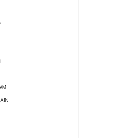
器
N
WM
AIN