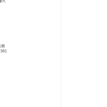
光栅尺
检测
381