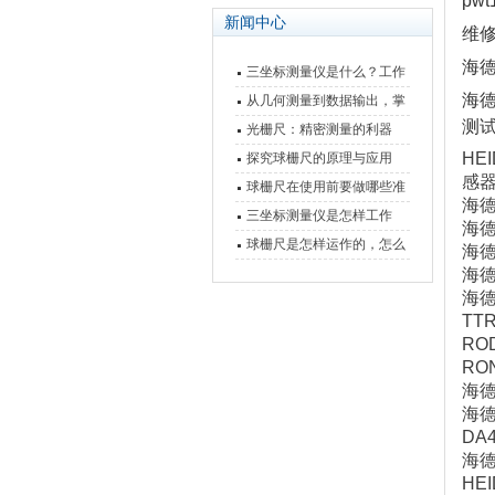
pw
新闻中心
维修
海德
三坐标测量仪是什么？工作
海德
原理、分类与核心功能一次
从几何测量到数据输出，掌
测
讲清
握万濠影像测量仪的六大核
光栅尺：精密测量的利器
心能力
HE
探究球栅尺的原理与应用
感
球栅尺在使用前要做哪些准
海德
备工作？
三坐标测量仪是怎样工作
海德
的，功能有什么优势？
球栅尺是怎样运作的，怎么
海德汉
样可以简单的安装它
海德
海德
TT
RO
RO
海德
海
DA
海
HE