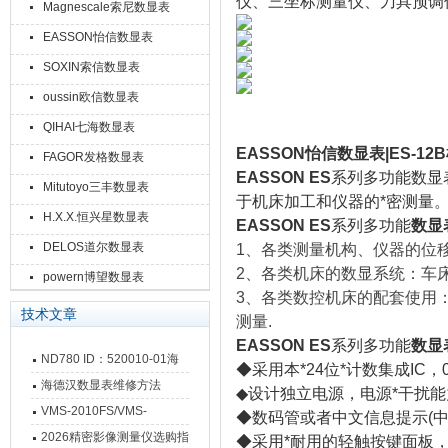
仪、三坐标测量仪、刀具预调
Magnescale索尼数显表
EASSON怡信数显表
SOXIN索信数显表
oussin欧信数显表
QIHAI七海数显表
EASSON怡信数显表|ES-1
FAGOR发格数显表
EASSON ES
系列多功能数显
Mitutoyo三丰数显表
于机床加工和仪器的*密测量
H.X.X.恒兴星数显表
EASSON ES
系列多功能
数显
DELOS道尔数显表
1、各类测量机构、仪器的位
2、各类机床的数显系统：车
powern博望数显表
3、各类数控机床的配套使用：
技术文章
测量.
EASSON ES
系列多功能
数显
ND780 ID：520010-01海
◆采用本*24位*计数集成IC，
德汉数显表故障维修内容
海德汉数显表维修方法
◆设计独立电源，电源*干扰能
VMS-2010FS/VMS-
◆数码管或者中文信息提示(
3020FS/VMS-4030FS手动
2026精密影像测量仪选购指
◆采用*耐用的轻触按键面板