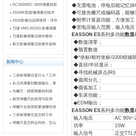
影像测量仪技术参数
南 靠谱品牌一站式选型推荐
DC3000/DC-3000测量投影
◆无需电池，停电后能记忆掉
仪万濠数据处理器数显表故
◆可接光栅尺或编码器，能够
2026科普|影像测量仪技术
◆附带计算器功能，方便加工
障维修方法
原理、分类及选型应用
2026影像仪品牌推荐：泽升
◆宽电压输入范围，输入电压 A
影像测量仪选型指南
万濠 VMS-3020G 影像测量
EASSON ES
系列多功能
数显
仪技术规格与应用解析
万濠影像测量仪操作教程：
◆数值清零；
从开机到出报告，新手也能
新天影像测量仪软硬件架构
◆预置数值
快速上手
与测量性能深度剖析
◆*坐标/相对坐标/1000组
新闻中心
◆直径/半径显示；
◆寻找机械原点(RI)
三坐标测量仪是什么？工作
◆圆周分孔；
原理、分类与核心功能一次
从几何测量到数据输出，掌
◆圆弧加工；
讲清
握万濠影像测量仪的六大核
光栅尺：精密测量的利器
◆车床功能；
心能力
探究球栅尺的原理与应用
◆EDM输出；
球栅尺在使用前要做哪些准
EASSON ES
系列多功能
数显
备工作？
三坐标测量仪是怎样工作
输入电压
AC 90V~
的，功能有什么优势？
球栅尺是怎样运作的，怎么
功率
15W
样可以简单的安装它
输入信号
正交TTL