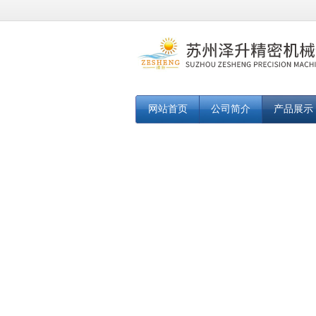
网站首页
公司简介
产品展示