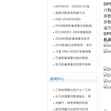
DP
ND780 ID：520010-01海
计
德汉数显表故障维修内容
海德汉数显表维修方法
床
VMS-2010FS/VMS-
床
3020FS/VMS-4030FS手动
2026精密影像测量仪选购指
诚
影像测量仪技术参数
南 靠谱品牌一站式选型推荐
DC3000/DC-3000测量投影
DP
仪万濠数据处理器数显表故
2026科普|影像测量仪技术
机床
障维修方法
原理、分类及选型应用
2026影像仪品牌推荐：泽升
影像测量仪选型指南
万濠 VMS-3020G 影像测量
仪技术规格与应用解析
万濠影像测量仪操作教程：
从开机到出报告，新手也能
新天影像测量仪软硬件架构
快速上手
与测量性能深度剖析
新闻中心
三坐标测量仪是什么？工作
原理、分类与核心功能一次
从几何测量到数据输出，掌
讲清
握万濠影像测量仪的六大核
光栅尺：精密测量的利器
心能力
探究球栅尺的原理与应用