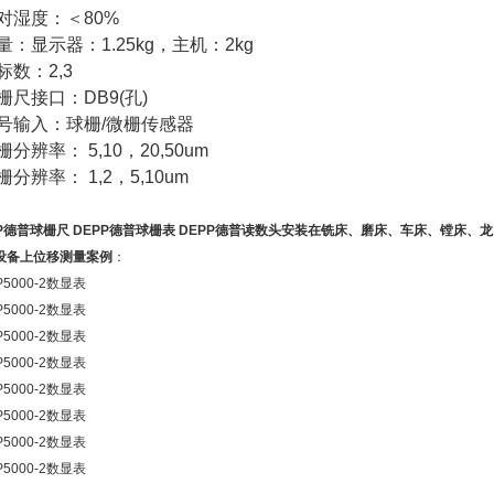
对湿度：＜80%
量：显示器：1.25kg，主机：2kg
标数：2,3
栅尺接口：DB9(孔)
号输入：球栅/微栅传感器
栅分辨率： 5,10，20,50um
栅分辨率： 1,2，5,10um
PP德普球栅尺 DEPP德普球栅表 DEPP德普读数头安装在铣床、磨床、车床、镗床
设备上位移测量案例
：