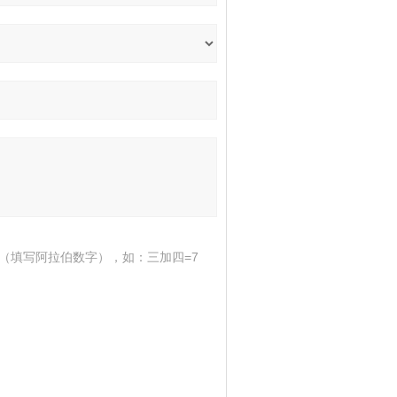
（填写阿拉伯数字），如：三加四=7