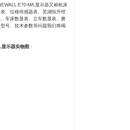
WALL E70-M/L显示器又称机床
栅表、位移传感器表、芜湖恒升镗
表、车床数显表、立车数显表、磨
、型号、技术参数等问题我们将竭
/L显示器
实物图
：