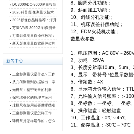
8、圆周分孔功能；
影像测量仪技术参数
南 靠谱品牌一站式选型推荐
DC3000/DC-3000测量投影
9、斜面加工功能；
仪万濠数据处理器数显表故
2026科普|影像测量仪技术
10、斜线分孔功能；
障维修方法
原理、分类及选型应用
2026影像仪品牌推荐：泽升
11、机床误差补偿功能；
影像测量仪选型指南
万濠 VMS-3020G 影像测量
12、EDM火花机功能；
仪技术规格与应用解析
万濠影像测量仪操作教程：
数显表参数
从开机到出报告，新手也能
新天影像测量仪软硬件架构
快速上手
与测量性能深度剖析
1、电压范围：AC 80V～260V
2、功耗：25VA
新闻中心
3、长度分辨率10μm、5μm、2
三坐标测量仪是什么？工作
4、显示：带符号7位显示数
5、倍频数：4X
原理、分类与核心功能一次
从几何测量到数据输出，掌
6、显示箱允许输入信号：TTL方
讲清
握万濠影像测量仪的六大核
光栅尺：精密测量的利器
7、允许输入信号频率：＞100
心能力
探究球栅尺的原理与应用
8、坐标数：一坐标、二坐标
球栅尺在使用前要做哪些准
9、操作键盘：轻触键盘
备工作？
三坐标测量仪是怎样工作
10、工作温度：0℃～45℃
的，功能有什么优势？
球栅尺是怎样运作的，怎么
11、储存温度：-30℃～70℃
样可以简单的安装它