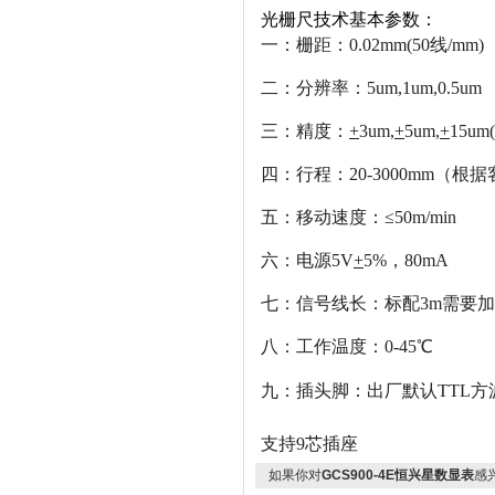
光栅尺技术基本参数：
一：栅距：0.02mm(50线/mm)
二：分辨率：5um,1um,0.5um
三：精度：
+
3um,
+
5um,
+
15um(
四：行程：20-3000mm（根
五：移动速度：≤50m/min
六：电源5V
+
5%，80mA
七：信号线长：标配3m需要加长
八：工作温度：0-45℃
九：插头脚：出厂默认
TTL
支持
9芯插座
如果你对
GCS900-4E恒兴星数显表
感