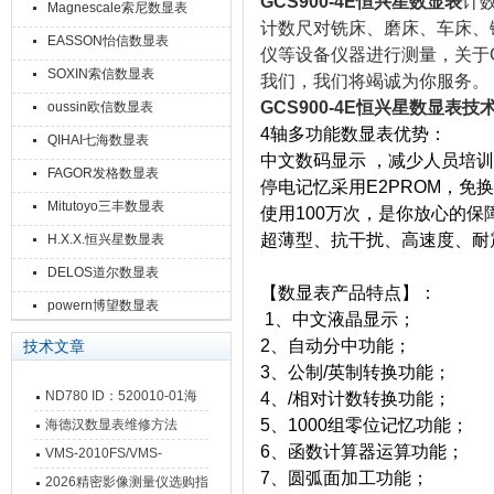
GCS900-4E恒兴星数显表
计数
Magnescale索尼数显表
计数尺对铣床、磨床、车床、
EASSON怡信数显表
仪等设备仪器进行测量，关于G
SOXIN索信数显表
我们，我们将竭诚为你服务。
GCS900-4E恒兴星数显表
技
oussin欧信数显表
4轴多功能数显表优势：
QIHAI七海数显表
中文数码显示 ，减少人员培训
FAGOR发格数显表
停电记忆采用E2PROM，免
Mitutoyo三丰数显表
使用100万次，是你放心的保
超薄型、抗干扰、高速度、耐
H.X.X.恒兴星数显表
DELOS道尔数显表
【数显表产品特点】：
powern博望数显表
1、中文液晶显示；
2、自动分中功能；
技术文章
3、公制/英制转换功能；
ND780 ID：520010-01海
4、/相对计数转换功能；
德汉数显表故障维修内容
5、1000组零位记忆功能；
海德汉数显表维修方法
6、函数计算器运算功能；
VMS-2010FS/VMS-
7、圆弧面加工功能；
3020FS/VMS-4030FS手动
2026精密影像测量仪选购指