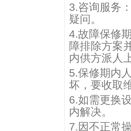
3.咨询服务
输入信号
疑问。
小输入相位差
4.故障保修
量化误差
障排除方案
报警显示
内供方派人
重启
5.保修期内
预设
坏，要收取
原点检测功能
6.如需更换
数据存储
内解决。
线性校正
7.因不正常
长度