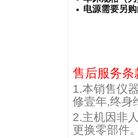
电源需要另购
型号名称
售后服务条
展示
1.本销售仪
可连接长度测量单
修壹年,终身
元
2.主机因非
长度测量单位输入
标准
分辨率
更换零部件
显示分辨率