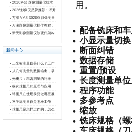
仪万濠数据处理器数显表故
2026科普|影像测量仪技术
用。
障维修方法
原理、分类及选型应用
2026影像仪品牌推荐：泽升
影像测量仪选型指南
万濠 VMS-3020G 影像测量
仪技术规格与应用解析
万濠影像测量仪操作教程：
配备铣床和车床
从开机到出报告，新手也能
新天影像测量仪软硬件架构
小显示量切换
快速上手
与测量性能深度剖析
断面纠错
新闻中心
数据存储
三坐标测量仪是什么？工作
重置/预设
原理、分类与核心功能一次
从几何测量到数据输出，掌
长度测量单位
讲清
握万濠影像测量仪的六大核
光栅尺：精密测量的利器
心能力
探究球栅尺的原理与应用
程序功能
球栅尺在使用前要做哪些准
多参考点
备工作？
三坐标测量仪是怎样工作
缩放
的，功能有什么优势？
球栅尺是怎样运作的，怎么
样可以简单的安装它
铣床规格（螺
车床规格（刀