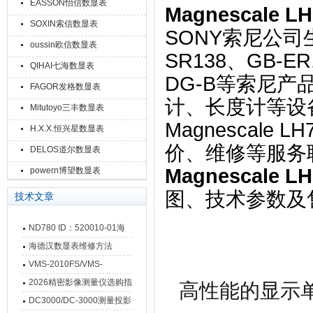
EASSON怡信数显表
Magnescale L
SOXIN索信数显表
SONY索尼公
oussin欧信数显表
SR138、GB-ER
QIHAI七海数显表
DG-B等索尼
FAGOR发格数显表
计、长度计等设
Mitutoyo三丰数显表
Magnescale L
H.X.X.恒兴星数显表
价、维修等服务
DELOS道尔数显表
Magnescale L
powern博望数显表
图、技术参数及
技术文章
ND780 ID：520010-01海
德汉数显表故障维修内容
海德汉数显表维修方法
VMS-2010FS/VMS-
3020FS/VMS-4030FS手动
2026精密影像测量仪选购指
高性能的显示
影像测量仪技术参数
南 靠谱品牌一站式选型推荐
DC3000/DC-3000测量投影