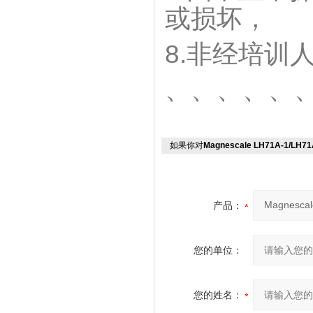
断面纠错
或损坏，
缩放
8.非经培训
、、、、、
程序
如果你对
Magnescale LH71A-1/LH7
角度显示
睡觉
产品：
电源
您的单位：
能量消耗
您的姓名：
工作温度范围