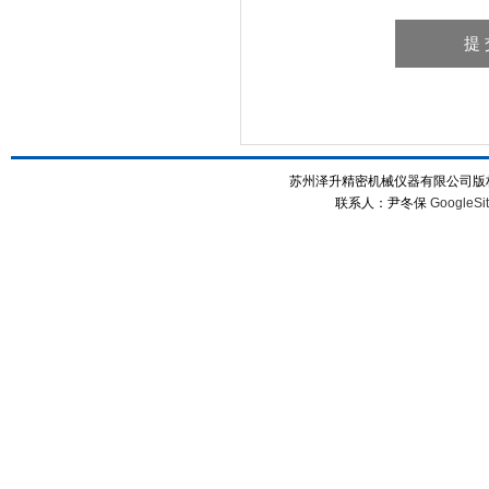
型号
显示
苏州泽升精密机械仪器有限公司版权所
刀具
联系人：尹冬保
GoogleSi
长度测量单位
显示
内容如有更改，恕不另行通