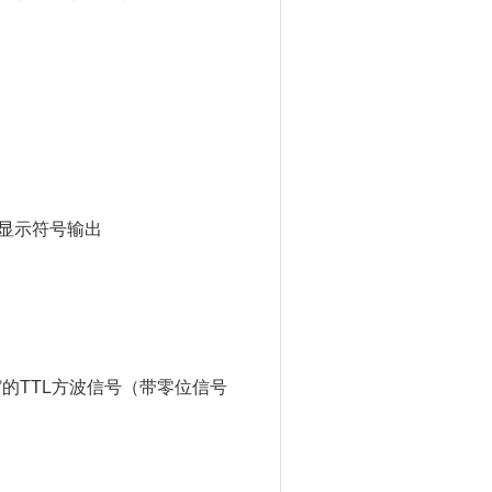
字显示符号输出
0°的TTL方波信号（带零位信号