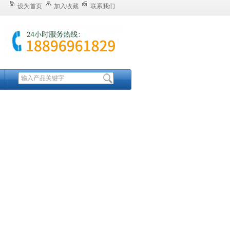
设为首页
加入收藏
联系我们