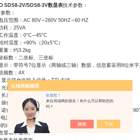
NO SDS8-2V/SDS8-3V数显表
技术参数：
术参数：
电压范围：AC 80V∽260V 50HZ∽60 HZ
功耗：25VA
工作温度：0°C∽45°C
相对湿度：<90%（20±5°C）
重量：约3.2kg
、坐标数：二坐标、三坐标
、显示：带符号7位显示（两轴或三轴）数据，信息窗采用8位米
倍频数：4X
、显示箱允许输入信号：TTL方波
、允许输入信号频率：>100KHz
、长度分辨率：10μm 、5μm、2μm、1μm、0.5μm
欢迎您！
来自局域网的朋友！有什么可以帮助您的
3、操作键盘：密封薄膜式轻触按键
吗？
、诺信数显：栅距为0.02mm，供电电源为±5V，输出两路相差9
电流50mA（分辨率有±3μm、±5μm、±10μm）
修
的内容：
数显表不显示。