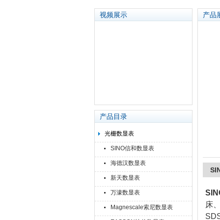
视频展示
产品
苏州泽升精密机械仪器有限公司
产品目录
光栅数显表
SINO信和数显表
海德汉数显表
SI
新天数显表
SI
万濠数显表
床
Magnescale索尼数显表
SD