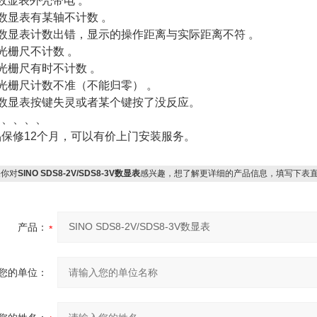
，数显表外壳带电
。
数显表有某轴不计数
。
数显表计数出错，显示的操作距离与实际距离不符
。
光栅尺不计数
。
光栅尺有时不计数
。
光栅尺计数不准（不能归零）
。
，数显表按键失灵或者某个键按了没反应。
、、、、、
品保修12个月，可以有价上门安装服务。
你对
SINO SDS8-2V/SDS8-3V数显表
感兴趣，想了解更详细的产品信息，填写下表
产品：
您的单位：