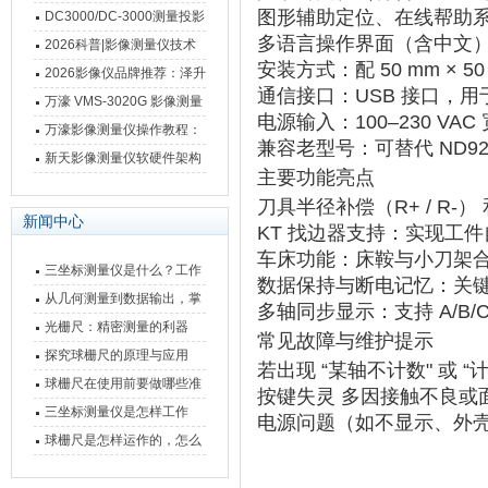
影像测量仪技术参数
图形辅助定位、在线帮助
南 靠谱品牌一站式选型推荐
DC3000/DC-3000测量投影
多语言操作界面（含中文
仪万濠数据处理器数显表故
2026科普|影像测量仪技术
安装方式
‌：配 ‌
50 mm × 
障维修方法
原理、分类及选型应用
2026影像仪品牌推荐：泽升
通信接口
‌：‌
USB 接口
‌，
影像测量仪选型指南
万濠 VMS-3020G 影像测量
电源输入
‌：‌
100–230 VAC
仪技术规格与应用解析
万濠影像测量仪操作教程：
兼容老型号
‌：可替代 ND9
从开机到出报告，新手也能
新天影像测量仪软硬件架构
主要功能亮点
快速上手
与测量性能深度剖析
刀具半径补偿（R+ / R-）
‌
新闻中心
KT 找边器支持
‌：实现工
车床功能
‌：床鞍与小刀架
三坐标测量仪是什么？工作
数据保持与断电记忆
‌：关键
原理、分类与核心功能一次
从几何测量到数据输出，掌
多轴同步显示
‌：支持 ‌
A/B/
讲清
握万濠影像测量仪的六大核
光栅尺：精密测量的利器
常见故障与维护提示
心能力
探究球栅尺的原理与应用
若出现 ‌
“某轴不计数"
‌ 或 ‌
“
球栅尺在使用前要做哪些准
按键失灵
‌ 多因接触不良
备工作？
三坐标测量仪是怎样工作
电源问题
‌（如不显示、外
的，功能有什么优势？
球栅尺是怎样运作的，怎么
样可以简单的安装它