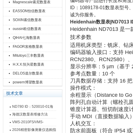
编码器等产品进行长度和角度测量
Magnescale索尼数显表
ID：1089178-01数
EASSON怡信数显表
诚为你服务。
SOXIN索信数显表
Heidenhain数显表|ND7013 I
Heidenhain ND7013
‌ 是
oussin欧信数显表
技术参数
QIHAI七海数显表
适用机床类型
‌：铣床、钻
FAGOR发格数显表
编码器输入接口
‌：支持 H
Mitutoyo三丰数显表
RCN2380、RCN2580）
H.X.X.恒兴星数显表
显示分辨率
‌：‌
5 µm
‌（基于
参考点数量
‌：‌
10 个
DELOS道尔数显表
刀具数据存储
‌：支持 ‌
16 
powern博望数显表
操作模式
‌：
技术文章
余程显示（Distance to G
阵列孔自动计算（螺栓孔
ND780 ID：520010-01海
锥度计算器、恒切削速度
德汉数显表故障维修内容
海德汉数显表维修方法
手动 MDI（直接数据输入
VMS-2010FS/VMS-
人机交互
‌：
3020FS/VMS-4030FS手动
2026精密影像测量仪选购指
防水前面板（符合 IP54