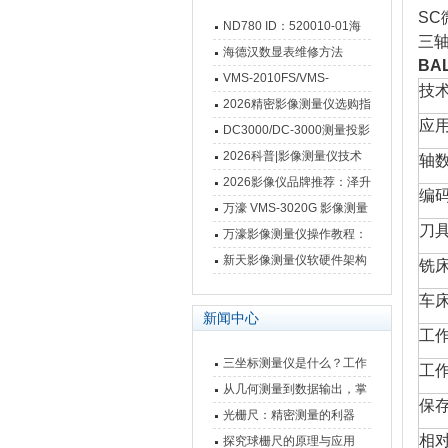
SC
ND780 ID：520010-01海
三
德汉数显表故障维修内容
海德汉数显表维修方法
BA
VMS-2010FS/VMS-
技
3020FS/VMS-4030FS手动
2026精密影像测量仪选购指
应
影像测量仪技术参数
南 靠谱品牌一站式选型推荐
DC3000/DC-3000测量投影
仪万濠数据处理器数显表故
2026科普|影像测量仪技术
轴
障维修方法
原理、分类及选型应用
2026影像仪品牌推荐：泽升
编
影像测量仪选型指南
万濠 VMS-3020G 影像测量
刀
仪技术规格与应用解析
万濠影像测量仪操作教程：
从开机到出报告，新手也能
新天影像测量仪软硬件架构
铣
快速上手
与测量性能深度剖析
车
新闻中心
工
三坐标测量仪是什么？工作
工
原理、分类与核心功能一次
从几何测量到数据输出，掌
保
讲清
握万濠影像测量仪的六大核
光栅尺：精密测量的利器
心能力
相
探究球栅尺的原理与应用