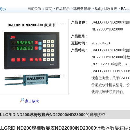
展示
当前位置：
首页
>
产品展示
>
球栅数显表
>
Ballgrid数显表
> BAL
产品名称：
BALLGRID ND200球
ND22000/ND23000
产品型号：
更新时间：
2025-04-13
产品特点：
BALLGRID ND200球
ND22000/ND2300
RLSE12-SC球栅尺、R
BALLGRID 1000/15
现定位测量，关于BALLGR
雷尼威尔球栅表型号、价
装调试等请联系我们。
点击放大
LLGRID ND200球栅数显表ND22000/ND23000
的详细资料：
LLGRID ND200球栅数显表ND22000/ND23000
计数器数显箱结合R