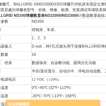
微栅尺、BALLGRID 1000/15000/1501球栅尺对机床实现定位测
轴雷尼威尔球栅表型号、价格、维修、检测、安装调试等请联系
LLGRID ND200球栅数显表ND22000/ND23000
计数器数显箱技
术参数
ND200
用
镗铣床、车床、
数
1
、
2
、
3
码器输入
D-sub
，
9
针孔式接头用于连接
BALLGRID
球
具数量
10
床、镗床
数据保存、自诊断功能、圆周分孔功能
床
半径
/
直径显示、自动分中、停电自动追数、
作电源电压
12 VDC（±10%）
作温度
0℃~45℃ (32℉~113℉)
存温度
-20℃~70℃ (-13℉~ 158℉)
对湿度
95%
，在
45℃ (113℉)
不凝结