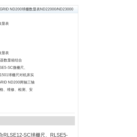
LGRID ND200球栅数显表ND22000/ND23000
栅数显表
栅数显表
0计数器数显箱结合
LSE5-SC微栅尺、
000/1501球栅尺对机床实
ID ND200两轴三轴
格、维修、检测、安
LSE12-SC球栅尺、RLSE5-