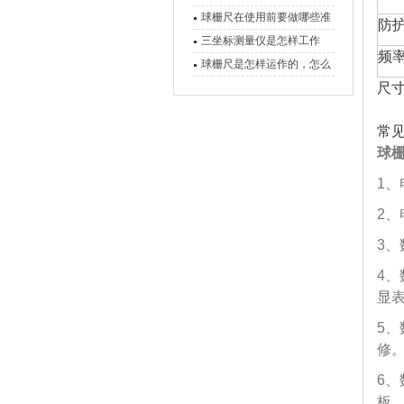
球栅尺在使用前要做哪些准
防
备工作？
三坐标测量仪是怎样工作
频
的，功能有什么优势？
球栅尺是怎样运作的，怎么
样可以简单的安装它
尺
常
球
1
2
3
4
显
5、
修
6
板