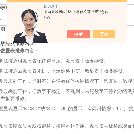
欢迎您！
护等级
前面板IP54，后面板IP4×（DIN40050)
来自局域网的朋友！有什么可以帮助您的
吗？
率
50Hz/60Hz
寸图：
见故障及维修内容：
栅数显表维修
内容：
、电源接通时数显表无任何显示。数显表主板要维修。
、电源接通后数显表死机，显示始终不变。数显表主板要维修。
、数显表能工作，但时不时在没有任何按键情况下自己复位。数显
、数显表能工作，但数字不稳定、不规则，末尾数字不停跳动货测
表主板要维修。
数显表显示“NOSIG”或“SIG FRIL”的显示。有两种情况：1
。
、数显表键盘失灵或按键坏，按键不起作用。数显表主板坏或是面
。