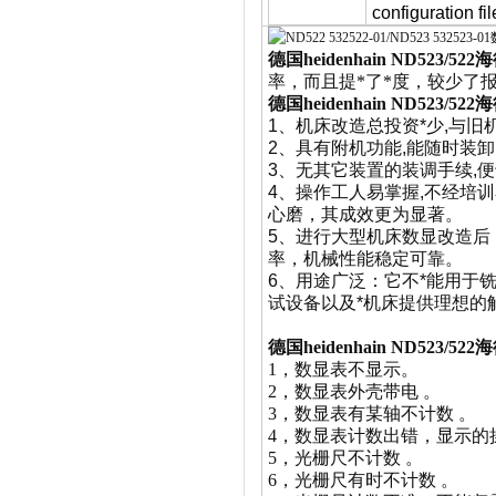
configuration fi
德国heidenhain ND523/5
率，而且提*了*度，较少了
德国heidenhain ND523/5
1、机床改造总投资*少,与旧
2、具有附机功能,能随时装卸
3、无其它装置的装调手续,便
4、操作工人易掌握,不经培
心磨，其成效更为显著。
5、进行大型机床数显改造后
率，机械性能稳定可靠。
6、用途广泛：它不*能用于
试设备以及*机床提供理想的
德国heidenhain ND523/5
1，
数显表不显示。
2，数显表外壳带电
。
3，
数显表有某轴不计数
。
4，
数显表计数出错，显示的
5，
光栅尺不计数
。
6，
光栅尺有时不计数
。