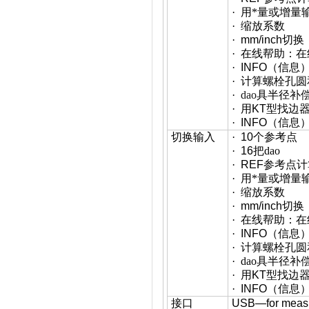
·
用*量或增量
·
缩放系数
·
mm/inch
切换
·
在线帮助：在
·
INFO
（信息
·
计算螺栓孔圆
·
dao
具半径补
·
用
KT
型找边
·
INFO
（信息
切换输入
·
10
个参考点
·
16
把dao
·
REF
参考点计
·
用*量或增量
·
缩放系数
·
mm/inch
切换
·
在线帮助：在
·
INFO
（信息
·
计算螺栓孔圆
·
dao具半径补
·
用
KT
型找边
·
INFO
（信息
接口
USB—for measure