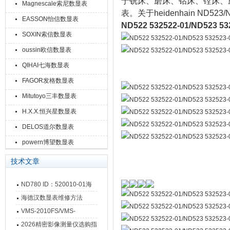
于铣床、磨床、钻床、镗床、
Magnescale索尼数显表
表。关于heidenhain N
EASSON怡信数显表
ND522 532522-01/ND523 
SOXIN索信数显表
oussin欧信数显表
QIHAI七海数显表
FAGOR发格数显表
Mitutoyo三丰数显表
H.X.X.恒兴星数显表
DELOS道尔数显表
powern博望数显表
技术文章
ND780 ID：520010-01海
德汉数显表故障维修内容
海德汉数显表维修方法
VMS-2010FS/VMS-
3020FS/VMS-4030FS手动
2026精密影像测量仪选购指