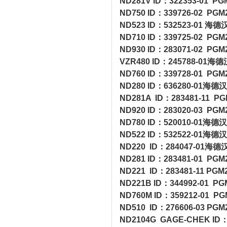
ND281V ID：322353-0
ND750 ID：339726-02
ND523 ID：532523-01
ND710 ID：339725-02
ND930 ID：283071-02
VZR480 ID：245788-
ND760 ID：339728-01
ND280 ID：636280-0
ND281A ID：283481-1
ND920 ID：283020-03
ND780 ID：520010-0
ND522 ID：532522-0
ND220 ID：284047-0
ND281 ID：283481-01
ND221 ID：283481-11
ND221B ID：344992-0
ND760M ID：359212-0
ND510 ID：276606-03
ND2104G GAGE-CHEK 