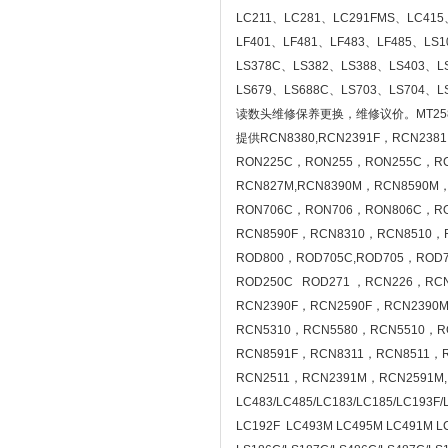
LC211、LC281、LC291FMS、LC415
LF401、LF481、LF483、LF485、LS
LS378C、LS382、LS388、LS403、L
LS679、LS688C、LS703、LS704
读数头维修保养更换，维修议价。MT2587 德
提供RCN8380,RCN2391F，RCN2381
RON225C，RON255，RON255C，R
RCN827M,RCN8390M，RCN8590M，
RON706C，RON706，RON806C，RO
RCN8590F，RCN8310，RCN8510
ROD800，ROD705C,ROD705，ROD
ROD250C ROD271 ，RCN226，RC
RCN2390F，RCN2590F，RCN2390
RCN5310，RCN5580，RCN5510，R
RCN8591F，RCN8311，RCN8511，
RCN2511，RCN2391M，RCN2591M,
LC483/LC485/LC183/LC185/LC193F/
LC192F LC493M LC495M LC491M L