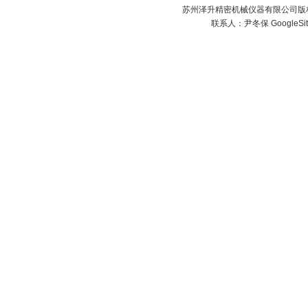
苏州泽升精密机械仪器有限公司版权所
联系人：尹冬保
GoogleSi