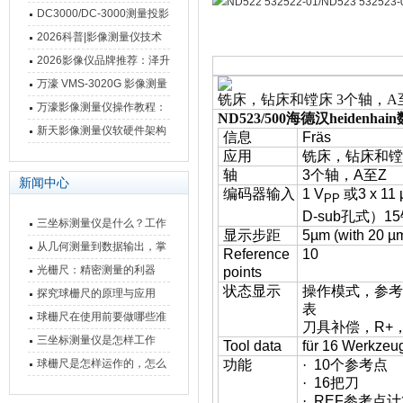
影像测量仪技术参数
南 靠谱品牌一站式选型推荐
DC3000/DC-3000测量投影
仪万濠数据处理器数显表故
2026科普|影像测量仪技术
障维修方法
原理、分类及选型应用
2026影像仪品牌推荐：泽升
影像测量仪选型指南
万濠 VMS-3020G 影像测量
铣床，钻床和镗床 3个轴，A
仪技术规格与应用解析
万濠影像测量仪操作教程：
ND523/500海德汉heidenha
从开机到出报告，新手也能
新天影像测量仪软硬件架构
信息
Fräs
快速上手
与测量性能深度剖析
应用
铣床，钻床和镗
轴
3
个轴，
A
至
Z
新闻中心
编码器输入
1 V
或
3 x 11
PP
D-sub
孔式）
15
三坐标测量仪是什么？工作
显示步距
5µm (with 20 µm
原理、分类与核心功能一次
从几何测量到数据输出，掌
Reference
10
讲清
握万濠影像测量仪的六大核
光栅尺：精密测量的利器
points
状态显示
操作模式，参考
心能力
探究球栅尺的原理与应用
表
球栅尺在使用前要做哪些准
刀具补偿，
R+
备工作？
三坐标测量仪是怎样工作
Tool data
für 16 Werkzeu
的，功能有什么优势？
球栅尺是怎样运作的，怎么
功能
·
10
个参考点
·
16
把刀
样可以简单的安装它
·
REF
参考点计