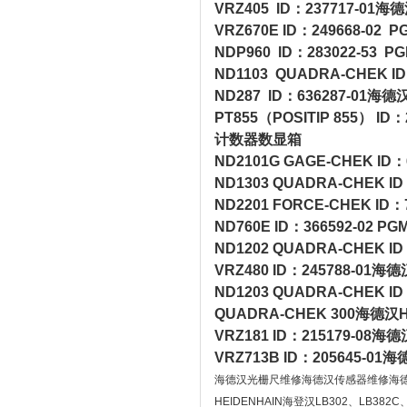
VRZ405 ID：237717-
VRZ670E ID：249668-
NDP960 ID：283022-5
ND1103 QUADRA-CHEK
ND287 ID：636287-0
PT855（POSITIP 855） 
计数器数显箱
ND2101G GAGE-CHEK 
ND1303 QUADRA-CHEK
ND2201 FORCE-CHEK 
ND760E ID：366592-0
ND1202 QUADRA-CHEK
VRZ480 ID：245788-
ND1203 QUADRA-CHEK
QUADRA-CHEK 300海
VRZ181 ID：215179-
VRZ713B ID：205645
海德汉光栅尺维修海德汉传感器维修海
HEIDENHAIN海登汉LB302、LB382C