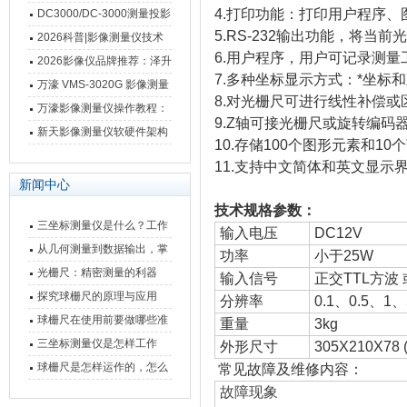
影像测量仪技术参数
南 靠谱品牌一站式选型推荐
4.打印功能：打印用户程序
DC3000/DC-3000测量投影
5.RS-232输出功能，将当
仪万濠数据处理器数显表故
2026科普|影像测量仪技术
6.用户程序，用户可记录测
障维修方法
原理、分类及选型应用
2026影像仪品牌推荐：泽升
7.多种坐标显示方式：*坐标
影像测量仪选型指南
万濠 VMS-3020G 影像测量
8.对光栅尺可进行线性补偿或
仪技术规格与应用解析
万濠影像测量仪操作教程：
9.Z轴可接光栅尺或旋转编码
从开机到出报告，新手也能
新天影像测量仪软硬件架构
10.存储100个图形元素和10
快速上手
与测量性能深度剖析
11.支持中文简体和英文显示
新闻中心
技术规格参数：
三坐标测量仪是什么？工作
输入电压
DC12V
原理、分类与核心功能一次
从几何测量到数据输出，掌
功率
小于25W
讲清
握万濠影像测量仪的六大核
光栅尺：精密测量的利器
输入信号
正交TTL方波 
心能力
探究球栅尺的原理与应用
分辨率
0.1、0.5、1
球栅尺在使用前要做哪些准
重量
3kg
备工作？
三坐标测量仪是怎样工作
外形尺寸
305X210X78 
的，功能有什么优势？
球栅尺是怎样运作的，怎么
常见故障及维修内容：
样可以简单的安装它
故障现象