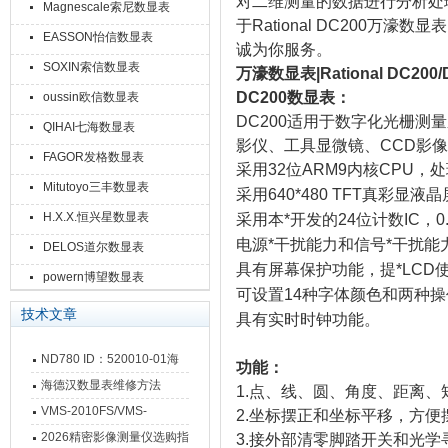
对二维测量的数据进行分析处
Magnescale索尼数显表
于Rational DC200
EASSON怡信数显表
诚为你服务。
SOXIN索信数显表
万濠数显表|Rational DC200/
DC200数显表：
oussin欧信数显表
DC200适用于数字化光栅
QIHAI七海数显表
影仪、工具显微镜、CCD影像
FAGOR发格数显表
采用32位ARM9内核CPU
Mitutoyo三丰数显表
采用640*480 TFT真彩
H.X.X.恒兴星数显表
采用本*开发的24位计数IC，0
电源*干扰能力和信号*干扰能力
DELOS道尔数显表
具有屏幕保护功能，提*LCD
powern博望数显表
可设置14种字体颜色和两种
技术文章
具有实时时钟功能。
ND780 ID：520010-01海
功能：
德汉数显表故障维修内容
海德汉数显表维修方法
1.点、线、圆、角度、距离
VMS-2010FS/VMS-
2.坐标摆正和坐标平移，方
3020FS/VMS-4030FS手动
2026精密影像测量仪选购指
3.接外部清零脚踏开关和光