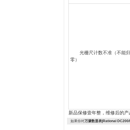
光栅尺计数不准（不能
零）
新品保修壹年整，维修后的产
如果你对
万濠数显表|Rational DC200/