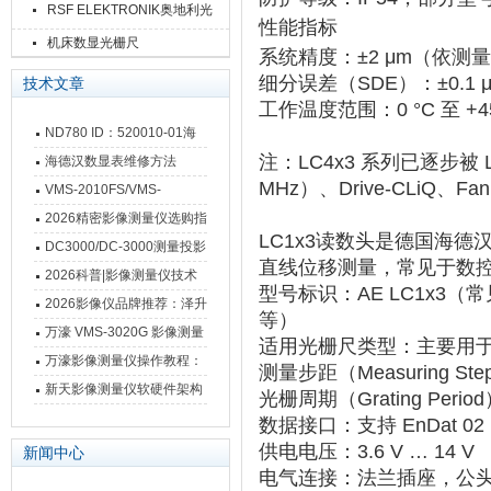
RSF ELEKTRONIK奥地利光
性能指标
栅尺
机床数显光栅尺
系统精度
‌：±2 μm（依测
细分误差（SDE）
‌：±0.1 
技术文章
工作温度范围
‌：0 °C 至 +4
ND780 ID：520010-01海
注：LC4x3 系列已逐步被 ‌
德汉数显表故障维修内容
海德汉数显表维修方法
MHz）
‌、‌
Drive-CLiQ
‌、‌
Fan
VMS-2010FS/VMS-
3020FS/VMS-4030FS手动
2026精密影像测量仪选购指
LC1x3读数头
‌是德国海德
影像测量仪技术参数
南 靠谱品牌一站式选型推荐
DC3000/DC-3000测量投影
直线位移测量，常见于数
仪万濠数据处理器数显表故
2026科普|影像测量仪技术
型号标识
‌：AE LC1x3（
障维修方法
原理、分类及选型应用
2026影像仪品牌推荐：泽升
等）
影像测量仪选型指南
万濠 VMS-3020G 影像测量
适用光栅尺类型
‌：主要用于
仪技术规格与应用解析
万濠影像测量仪操作教程：
测量步距（Measuring Ste
从开机到出报告，新手也能
新天影像测量仪软硬件架构
光栅周期（Grating Perio
快速上手
与测量性能深度剖析
数据接口
‌：支持 ‌
EnDat 
供电电压
‌：‌
3.6 V … 14 V
新闻中心
电气连接
‌：‌
法兰插座，公头