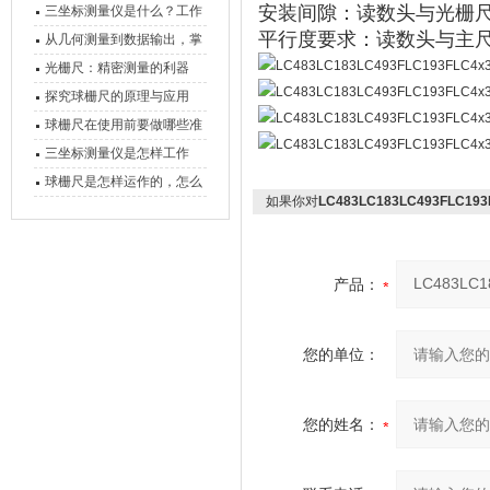
安装间隙
‌：读数头与光栅尺
三坐标测量仪是什么？工作
平行度要求
‌：读数头与主尺
原理、分类与核心功能一次
从几何测量到数据输出，掌
讲清
握万濠影像测量仪的六大核
光栅尺：精密测量的利器
心能力
探究球栅尺的原理与应用
球栅尺在使用前要做哪些准
备工作？
三坐标测量仪是怎样工作
的，功能有什么优势？
球栅尺是怎样运作的，怎么
如果你对
LC483LC183LC493FLC19
样可以简单的安装它
产品：
您的单位：
您的姓名：