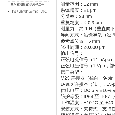
测量范围
‌：‌
12 mm
备工作？
三坐标测量仪是怎样工作
系统精度
‌：‌
±1 μm
的，功能有什么优势？
球栅尺是怎样运作的，怎么
分辨率
‌：‌
23 nm
样可以简单的安装它
重复精度
‌：‌
< 0.3 μm
测量力
‌：约 ‌
1 N
‌（垂直向
导向方式
‌：‌
滚珠导轨
‌（经
参考点位置
‌：‌
5 mm
光栅周期
‌：‌
20.000 μm
输出信号
‌：
正弦电流信号
‌（11 μApp
正弦电压信号
‌（1 Vpp
接口类型
‌：
M23 连接器
‌（径向，9-p
D-sub 连接器
‌（轴向，15
供电电压
‌：‌
DC 5 V ±10%
‌ 
防护等级
‌：‌
IP64 至 IP67
‌
工作温度
‌：‌
+10 °C 至 +40 
安装方式
‌：夹持式，支持