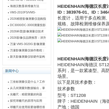
HEIDENHAIN海德汉长度计ST
德汉数显表故障维修内容
海德汉数显表维修方法
ID：383976-01、ID：3464
VMS-2010FS/VMS-
长度计‌，适用于多点检测、自
3020FS/VMS-4030FS手动
2026精密影像测量仪选购指
规格、故障检测维修保养
影像测量仪技术参数
南 靠谱品牌一站式选型推荐
DC3000/DC-3000测量投影
仪万濠数据处理器数显表故
2026科普|影像测量仪技术
障维修方法
原理、分类及选型应用
2026影像仪品牌推荐：泽升
影像测量仪选型指南
万濠 VMS-3020G 影像测量
仪技术规格与应用解析
万濠影像测量仪操作教程：
从开机到出报告，新手也能
新天影像测量仪软硬件架构
HEIDENHAIN海德汉长度计ST
快速上手
与测量性能深度剖析
HEIDENHAIN海德汉 ST1
系列
‌，是一款‌
紧凑型、高
新闻中心
场景。
以下是其技术参数：
三坐标测量仪是什么？工作
原理、分类与核心功能一次
从几何测量到数据输出，掌
技术参数
讲清
握万濠影像测量仪的六大核
光栅尺：精密测量的利器
型号
‌：ST1208
心能力
牌子：HEIDENHAIN（
探究球栅尺的原理与应用
产地
‌：德国
球栅尺在使用前要做哪些准