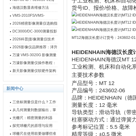
于工业检测、机床和自动化系
货号ID、报价/价格、故
德汉数显表故障维修内容
海德汉数显表维修方法
VMS-2010FS/VMS-
3020FS/VMS-4030FS手动
2026精密影像测量仪选购指
影像测量仪技术参数
南 靠谱品牌一站式选型推荐
DC3000/DC-3000测量投影
MT12海德汉长度计订货号：243602-0
仪万濠数据处理器数显表故
2026科普|影像测量仪技术
障维修方法
原理、分类及选型应用
2026影像仪品牌推荐：泽升
HEIDENHAIN海德汉长度计|M
影像测量仪选型指南
万濠 VMS-3020G 影像测量
HEIDENHAIN海德汉MT 12
仪技术规格与应用解析
万濠影像测量仪操作教程：
工业检测、机床和自动化
从开机到出报告，新手也能
新天影像测量仪软硬件架构
主要技术参数
快速上手
与测量性能深度剖析
产品型号
‌：MT 12
新闻中心
产品编号
‌：243602-06
品牌
‌：HEIDENHAIN（
三坐标测量仪是什么？工作
测量长度
‌：‌
12 毫米
原理、分类与核心功能一次
从几何测量到数据输出，掌
导轨类型
‌：滑动导轨（带
讲清
握万濠影像测量仪的六大核
光栅尺：精密测量的利器
柱塞驱动方式
‌：‌
通过弹簧
心能力
探究球栅尺的原理与应用
参考标记位置
‌：‌
5.5 毫米
精度等级
‌：‌
±0.5 微米
球栅尺在使用前要做哪些准