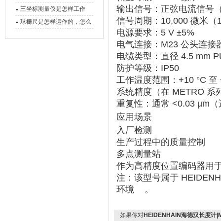
输出信号
‌：‌
正弦电流信号（1
备工作？
三坐标测量仪是怎样工作
信号周期
‌：‌
10,000 微米（
的，功能有什么优势？
球栅尺是怎样运作的，怎么
电源要求
‌：‌
5 V ±5%
样可以简单的安装它
电气连接
‌：‌
M23 公头连接器
电缆类型
‌：直径 ‌
4.5 mm 
防护等级
‌：‌
IP50
工作温度范围
‌：‌
+10 °C 至 
系统精度
‌（在 METRO 系
重复性
‌：‌
通常 <0.03 µm
‌
应用场景
入厂检测
生产过程中的质量控制
多点测量站
作为高精度位置编码器用于滑
注：该型号属于 HEIDENHAI
环境 ‌‌
。
如果你对
HEIDENHAIN海德汉长度计|MT1