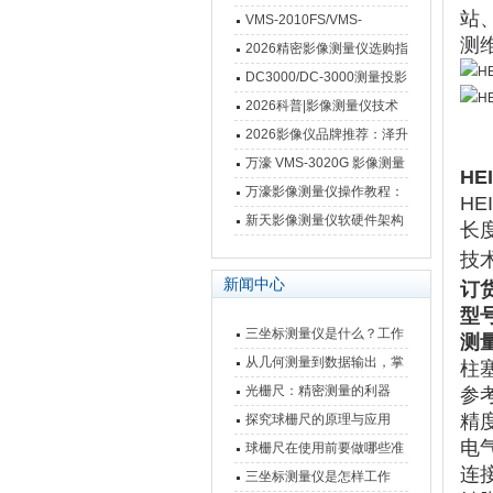
站、
VMS-2010FS/VMS-
测
3020FS/VMS-4030FS手动
2026精密影像测量仪选购指
影像测量仪技术参数
南 靠谱品牌一站式选型推荐
DC3000/DC-3000测量投影
仪万濠数据处理器数显表故
2026科普|影像测量仪技术
障维修方法
原理、分类及选型应用
2026影像仪品牌推荐：泽升
影像测量仪选型指南
万濠 VMS-3020G 影像测量
HE
仪技术规格与应用解析
万濠影像测量仪操作教程：
HE
从开机到出报告，新手也能
新天影像测量仪软硬件架构
长
快速上手
与测量性能深度剖析
技
新闻中心
订货
型
三坐标测量仪是什么？工作
测
原理、分类与核心功能一次
从几何测量到数据输出，掌
柱
讲清
握万濠影像测量仪的六大核
光栅尺：精密测量的利器
参
心能力
精
探究球栅尺的原理与应用
电
球栅尺在使用前要做哪些准
连
备工作？
三坐标测量仪是怎样工作