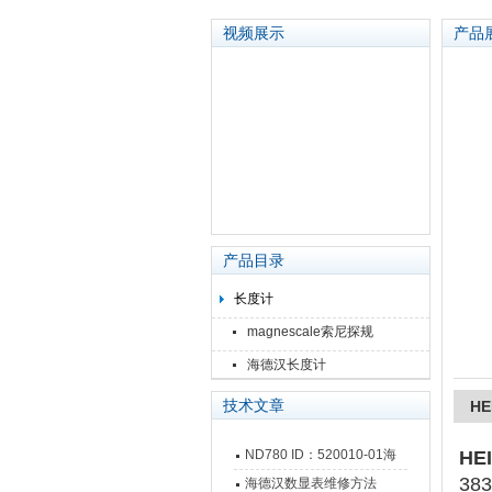
视频展示
产品
苏州泽升精密机械仪器有限公司
产品目录
长度计
magnescale索尼探规
海德汉长度计
技术文章
HE
ND780 ID：520010-01海
HE
38
德汉数显表故障维修内容
海德汉数显表维修方法