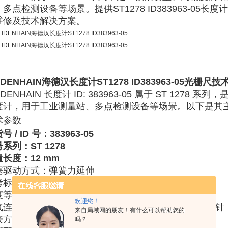
多点检测设备等场景。提供ST1278 ID383963-05
维修及技术解决方案。
IDENHAIN海德汉长度计ST1278 ID383963-05
光栅尺技
IDENHAIN 长度计 ID: 383963-05
‌ 属于 ‌
ST 1278 系列
‌，
度计，用于工业测量站、多点检测设备等场景。以下是其
术参数
号 / ID 号
‌：383963-05
号系列
‌：ST 1278
量长度
‌：12 mm
塞驱动方式
‌：弹簧力延伸
考标记位置
‌：5 mm
度等级
‌：‌
±1.0 µm
欢迎您！
气连接
‌：D-sub 连接器，2 排，带锁定螺钉，‌
公头，15 针
来自局域网的朋友！有什么可以帮助您的
接方向
‌：径向
吗？