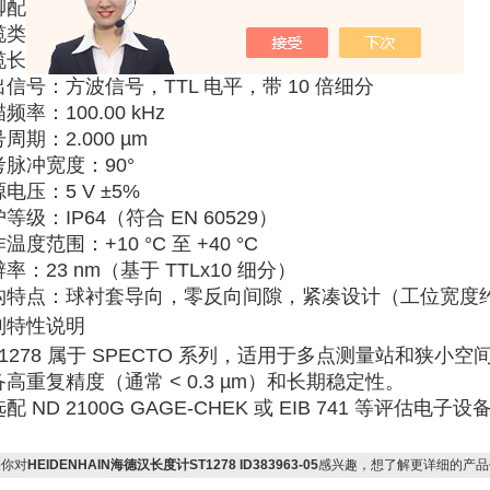
脚配置
‌：D510107
缆类型
‌：聚氨酯（PUR），直径 ‌
Ø5.1 mm
缆长度
‌：‌
1.50 m
出信号
‌：‌
方波信号，TTL 电平，带 10 倍细分
描频率
‌：‌
100.00 kHz
号周期
‌：‌
2.000 µm
考脉冲宽度
‌：‌
90°
源电压
‌：‌
5 V ±5%
护等级
‌：‌
IP64
‌（符合 EN 60529）
作温度范围
‌：‌
+10 °C 至 +40 °C
辨率
‌：‌
23 nm
‌（基于 TTLx10 细分）
构特点
‌：球衬套导向，零反向间隙，紧凑设计（工位宽度约 
列特性说明
1278 属于 ‌
SPECTO 系列
‌，适用于‌
多点测量站
‌和‌
狭小空
‌
高重复精度
‌（通常 < 0.3 µm）和‌
长期稳定性
‌。
配 ‌
ND 2100G GAGE-CHEK
‌ 或 ‌
EIB 741
‌ 等评估电子设备
你对
HEIDENHAIN海德汉长度计ST1278 ID383963-05
感兴趣，想了解更详细的产品