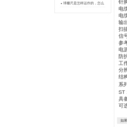
针
的，功能有什么优势？
球栅尺是怎样运作的，怎么
电
样可以简单的安装它
电
输
扫
信
参
电
防
工
分
结
系
ST 
具备
可选
如果