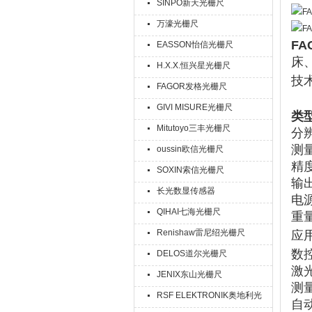
SINPO新天光栅尺
万濠光栅尺
F
EASSON怡信光栅尺
床
H.X.X.恒兴星光栅尺
技
FAGOR发格光栅尺
GIVI MISURE光栅尺
类
Mitutoyo三丰光栅尺
分
测
oussin欧信光栅尺
精
SOXIN索信光栅尺
输
长光数显传感器
电
QIHAI七海光栅尺
重
Renishaw雷尼绍光栅尺
应
数
DELOS道尔光栅尺
激
JENIX东山光栅尺
测
RSF ELEKTRONIK奥地利光
自动