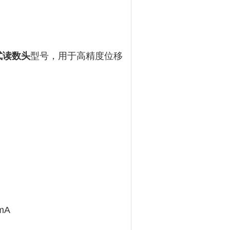
式读数头
型号，用于高精度位移
mA
‌ ‌‌