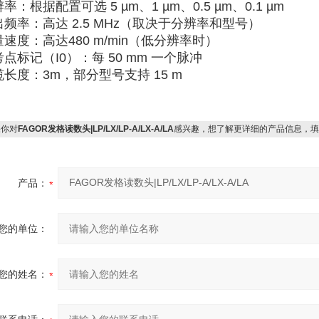
辨率
‌：根据配置可选 ‌
5 µm、1 µm、0.5 µm、0.1 µm
‌ ‌‌
出频率
‌：高达 ‌
2.5 MHz
‌（取决于分辨率和型号）‌‌
量速度
‌：高达
480 m/min
‌（低分辨率时）‌‌
考点标记（I0）
‌：每 ‌
50 mm
‌ 一个脉冲
缆长度
‌：3
m
‌，部分型号支持 ‌
15 m
‌ ‌‌
你对
FAGOR发格读数头|LP/LX/LP-A/LX-A/LA
感兴趣，想了解更详细的产品信息，填
产品：
您的单位：
您的姓名：