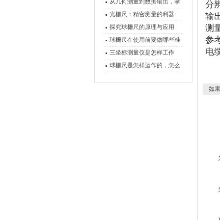
原理、分类与核心功能一次
从几何测量到数据输出，掌
分
讲清
握万濠影像测量仪的六大核
光栅尺：精密测量的利器
输
心能力
测
探究球栅尺的原理与应用
参
球栅尺在使用前要做哪些准
电
备工作？
三坐标测量仪是怎样工作
的，功能有什么优势？
球栅尺是怎样运作的，怎么
样可以简单的安装它
如果