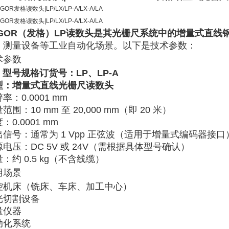
AGOR（发格）LP读数头
是其光栅尺系统中的增量式直线
、测量设备等工业自动化场景。以下是技术参数：
术参数
型号规格订货号：LP、LP-A
型
‌：增量式直线光栅尺读数头
辨率
‌：‌
0.0001 mm
量范围
‌：‌
10 mm 至 20,000 mm
‌（即 20 米）‌‌
度
‌：‌
0.0001 mm
出信号
‌：通常为 ‌
1 Vpp 正弦波
‌（适用于增量式编码器接口）‌
源电压
‌：‌
DC 5V 或 24V
‌（需根据具体型号确认）‌‌
量
‌：约 ‌
0.5 kg
‌（不含线缆）‌‌
用场景
控机床（铣床、车床、加工中心）
光切割设备
量仪器
化系统‌‌