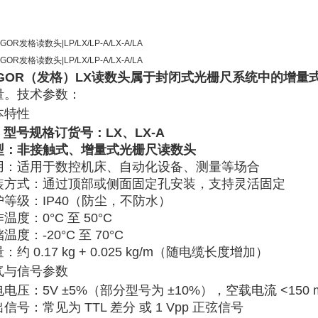
AGOR（发格）LX读数头
‌属于封闭式光栅尺系统中的增量
量。
技术参数
‌：
本特性
型号规格订货号：LX、LX-A
型
‌：非接触式、增量式光栅尺读数头
用
‌：适用于数控机床、自动化设备、测量等场合
装方式
‌：通过顶部或侧面固定孔安装，支持灵活固定
护等级
‌：‌
IP40
‌（防尘，不防水）‌‌
作温度
‌：‌
0°C 至 50°C
储温度
‌：‌
-20°C 至 70°C
量
‌：约 ‌
0.17 kg + 0.025 kg/m
‌（随电缆长度增加）‌‌
气与信号参数
电电压
‌：‌
5V ±5%
‌（部分型号为 ±10%），空载电流 ‌
<150 
出信号
‌：常见为 ‌
TTL 差分
‌ 或 ‌
1 Vpp 正弦信号