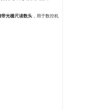
钢带光栅尺读数头
，用于数控机
‌