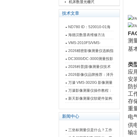
栅尺
机床数显光栅尺
技术文章
ND780 ID：520010-01海
F
德汉数显表故障维修内容
海德汉数显表维修方法
测
VMS-2010FS/VMS-
基
3020FS/VMS-4030FS手动
2026精密影像测量仪选购指
影像测量仪技术参数
南 靠谱品牌一站式选型推荐
DC3000/DC-3000测量投影
类
仪万濠数据处理器数显表故
2026科普|影像测量仪技术
应
障维修方法
原理、分类及选型应用
2026影像仪品牌推荐：泽升
安
影像测量仪选型指南
万濠 VMS-3020G 影像测量
防
仪技术规格与应用解析
万濠影像测量仪操作教程：
工
从开机到出报告，新手也能
新天影像测量仪软硬件架构
存
快速上手
与测量性能深度剖析
重
电
新闻中心
供
三坐标测量仪是什么？工作
输