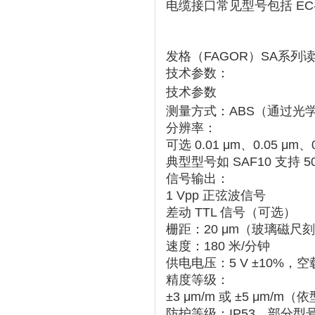
电缆接口常见型号包括 ‌
EC
发格（FAGOR）SA系列
技术参数：
技术参数
测量方式
‌：ABS（通过
分辨率
‌：
可选 ‌
0.01 μm、0.05 μm、0
典型型号如 ‌
SAF10
‌ 支持 ‌
5
信号输出
‌：
1 Vpp 正弦波信号
差动 TTL 信号（可选）
栅距
‌：‌
20 μm
‌（玻璃磁尺刻
速度
‌：‌
180 米/分钟
供电电压
‌：‌
5 V ±10%
‌，空
精度等级
‌：
±3 μm/m
‌ 或 ‌
±5 μm/m
‌（依
防护等级
‌：‌
IP53
‌，部分型号