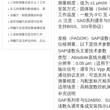
测量精度
‌：值为 ‌
±1 μm/m
三坐标测量仪是什么？工作
安装方式
‌：固体轴（Solid
原理、分类与核心功能一次
从几何测量到数据输出，掌
工作温度
‌：一般为 ‌
0°C 至 
讲清
握万濠影像测量仪的六大核
光栅尺：精密测量的利器
⚠️ 注意：SAD系列通常与‌
心能力
探究球栅尺的原理与应用
支持BiSS、SSI等协议）‌‌
球栅尺在使用前要做哪些准
备工作？
三坐标测量仪是怎样工作
发格（FAGOR）SAP读数
的，功能有什么优势？
球栅尺是怎样运作的，怎么
位移测量。以下是技术参
样可以简单的安装它
SAP读数头主要技术参数
类型
‌：Absolute直线光
分辨率
‌：‌
0.05 μm
‌（适用于S
输出信号
‌：通常为‌
1 Vpp
通信协议支持
‌：可选支持 ‌
测量精度
‌：与配套标尺相关
适用场景
‌：高精度数控机
补充说明
SAP系列常与‌
S2AB50、S
读数头通常集成‌
安装指示L