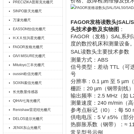
价格、故障检测维修及技
PRECIZIKA普斯克光栅尺
SINPO新天光栅尺
万濠光栅尺
FAGOR发格读数头|SAL/SA
头技术参数及实物图
：
EASSON怡信光栅尺
FAGOR（发格）SAL系
H.X.X.恒兴星光栅尺
度的数控机床和测量设备
FAGOR发格光栅尺
SAL读数头主要技术参数
GIVI MISURE光栅尺
测量方式
‌：ABS
Mitutoyo三丰光栅尺
信号类型
‌：差动 TTL（可选
号
oussin欧信光栅尺
分辨率
‌：‌
0.1 µm 至 5 µm
‌
SOXIN索信光栅尺
栅距
‌：‌
20 µm
‌（钢带刻线）
长光数显传感器
输出频率
‌：‌
2.5 MHz
‌（如 
QIHAI七海光栅尺
测量速度
‌：‌
240 m/min
‌（
参考点标记（I0）
‌：每 ‌
50
Renishaw雷尼绍光栅尺
供电电压
‌：‌
5 V ±5%
‌（部
DELOS道尔光栅尺
热膨胀系数（钢带）
‌：≈ ‌
1
JENIX东山光栅尺
常见型号示例