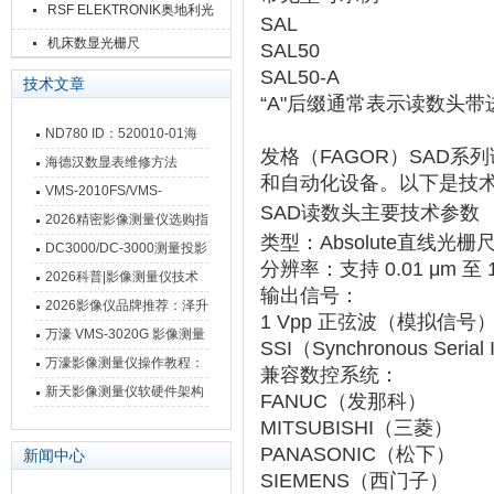
RSF ELEKTRONIK奥地利光
SAL
栅尺
机床数显光栅尺
SAL50
SAL50-A
技术文章
“A"后缀通常表示读数头‌
带
ND780 ID：520010-01海
发格（FAGOR）SAD系
德汉数显表故障维修内容
海德汉数显表维修方法
和自动化设备。以下是技
VMS-2010FS/VMS-
SAD读数头主要技术参数
3020FS/VMS-4030FS手动
2026精密影像测量仪选购指
类型
‌：Absolute直线光
影像测量仪技术参数
南 靠谱品牌一站式选型推荐
DC3000/DC-3000测量投影
分辨率
‌：支持 ‌
0.01 μm 至 
仪万濠数据处理器数显表故
2026科普|影像测量仪技术
输出信号
‌：
障维修方法
原理、分类及选型应用
2026影像仪品牌推荐：泽升
1 Vpp 正弦波
‌（模拟信号
影像测量仪选型指南
万濠 VMS-3020G 影像测量
SSI（Synchronous Serial
仪技术规格与应用解析
万濠影像测量仪操作教程：
兼容数控系统
‌：
从开机到出报告，新手也能
新天影像测量仪软硬件架构
FANUC
‌（发那科）
快速上手
与测量性能深度剖析
MITSUBISHI
‌（三菱）
PANASONIC
‌（松下）
新闻中心
SIEMENS
‌（西门子）‌‌