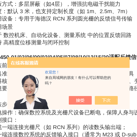
蔽方式
‌：‌
多层屏蔽
‌（如4层），增强抗电磁干扰能力 ‌‌
度
‌：默认 ‌
3 米
‌，也支持定制长度（如 1m、2.5m、7m）‌‌
用设备
‌：专用于海德汉 RCN 系列圆光栅的反馈信号传输 ‌‌
用场景
 ‌
数控机床、自动化设备、测量系统
‌ 中的位置反馈回路 ‌‌
 ‌
高精度位移测量与闭环控制
‌ ‌‌
3450-01/03/06/09/02/04/05/07/08/10/12/15/2
装前准备
欢迎您！
具准备
‌：剥线钳、螺丝刀、扳手、电缆测试仪等电工工具 ‌‌
来自局域网的朋友！有什么可以帮助您的
料核对
‌：确认电缆型号为 643450-06，检查外观无破损、变形
吗？
境要求
‌：安装区域应干燥、清洁，无易燃易爆物，敷设路径无
装步骤
电操作
‌：确保数控系统及光栅尺设备已断电，保障人身与
别接口
‌：
缆一端连接光栅尺（如 RCN 系列）的读数头输出端；
端连接数控系统的反馈输入接口（通常为 M23 或 D-sub 