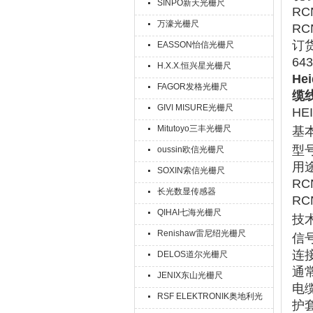
SINPO新天光栅尺
RC
万濠光栅尺
RC
订货
EASSON怡信光栅尺
64
H.X.X.恒兴星光栅尺
He
FAGOR发格光栅尺
缆
GIVI MISURE光栅尺
HE
Mitutoyo三丰光栅尺
基
型
oussin欧信光栅尺
用
SOXIN索信光栅尺
RC
长光数显传感器
RC
QIHAI七海光栅尺
技
Renishaw雷尼绍光栅尺
信
连
DELOS道尔光栅尺
通常
JENIX东山光栅尺
电
RSF ELEKTRONIK奥地利光
护