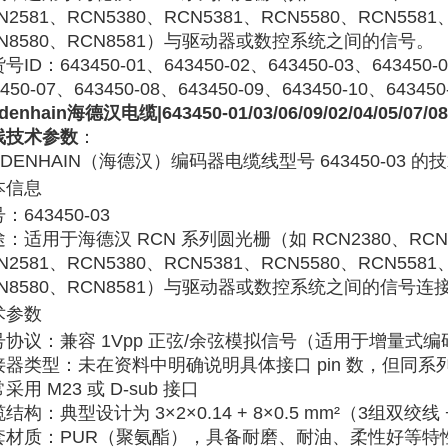
N2581、RCN5380、RCN5381、RCN5580、RCN5581
N8580、RCN8581）与驱动器或数控系统之间的信号。
号ID：643450-01、643450-02、643450-03、643450-0
3450-07、643450-08、643450-09、643450-10、643450
idenhain海德汉电缆|643450-01/03/06/09
/02/04/05/07
线技术参数
：
IDENHAIN（海德汉）编码器电缆线型号 643450-03
‌ 
本信息
号
‌：643450-03
途
‌：适用于海德汉 RCN 系列圆光栅（如 RCN2380、RCN2
N2581、RCN5380、RCN5381、RCN5580、RCN5581
N8580、RCN8581）与驱动器或数控系统之间的信号连接 ‌
术参数
号协议
‌：兼容 ‌
1Vpp 正弦/余弦模拟信号
‌（适用于增量式编码
接器类型
‌：未在资料中明确说明具体接口 pin 数，但同系列（如 6
采用 ‌
M23 或 D-sub 接口
‌ ‌‌
缆结构
‌：典型设计为 ‌
3×2×0.14 + 8×0.5 mm²
‌（3组双绞线 
套材质
‌：‌
PUR（聚氨酯）
‌，具备耐磨、耐油、柔性好等特性 