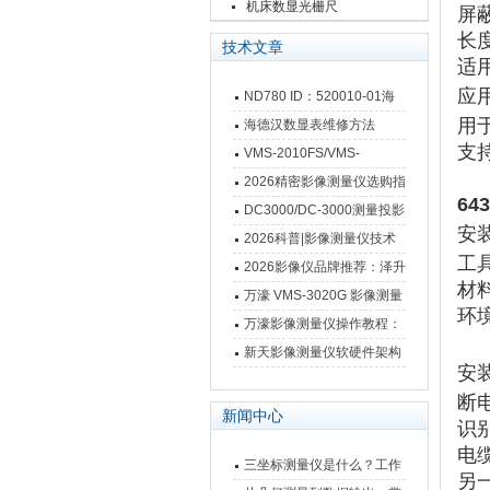
栅尺
机床数显光栅尺
屏
长
技术文章
适
应
ND780 ID：520010-01海
用于
德汉数显表故障维修内容
海德汉数显表维修方法
支持
VMS-2010FS/VMS-
3020FS/VMS-4030FS手动
2026精密影像测量仪选购指
64
影像测量仪技术参数
南 靠谱品牌一站式选型推荐
DC3000/DC-3000测量投影
安
仪万濠数据处理器数显表故
2026科普|影像测量仪技术
工
障维修方法
原理、分类及选型应用
2026影像仪品牌推荐：泽升
材
影像测量仪选型指南
万濠 VMS-3020G 影像测量
环
仪技术规格与应用解析
万濠影像测量仪操作教程：
从开机到出报告，新手也能
新天影像测量仪软硬件架构
安
快速上手
与测量性能深度剖析
断
新闻中心
识
电
三坐标测量仪是什么？工作
另一