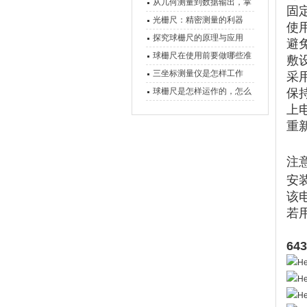
原理、分类与核心功能一次
从几何测量到数据输出，掌
固
讲清
握万濠影像测量仪的六大核
光栅尺：精密测量的利器
使
心能力
探究球栅尺的原理与应用
避
球栅尺在使用前要做哪些准
敷
备工作？
三坐标测量仪是怎样工作
采
的，功能有什么优势？
球栅尺是怎样运作的，怎么
保
上
样可以简单的安装它
重
注
安
该电
若
64