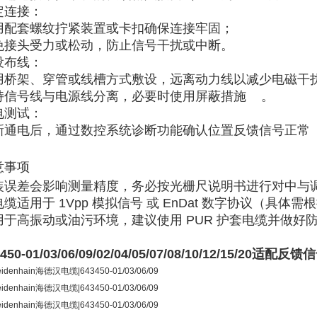
定连接
‌：
用配套螺纹拧紧装置或卡扣确保连接牢固；
免接头受力或松动，防止信号干扰或中断。
设布线
‌：
用桥架、穿管或线槽方式敷设，远离动力线以减少电磁干
持信号线与电源线分离，必要时使用屏蔽措施 ‌‌
。
电测试
‌：
新通电后，通过数控系统诊断功能确认位置反馈信号正常 ‌‌
意事项
装误差
‌会影响测量精度，务必按光栅尺说明书进行对中与调平 
缆适用于 ‌
1Vpp 模拟信号
‌ 或 ‌
EnDat 数字协议
‌（具体需根
用于高振动或油污环境，建议使用 PUR 护套电缆并做好防护 
3450-01/03/06/09/02/04/05/07/08/10/12/15/2