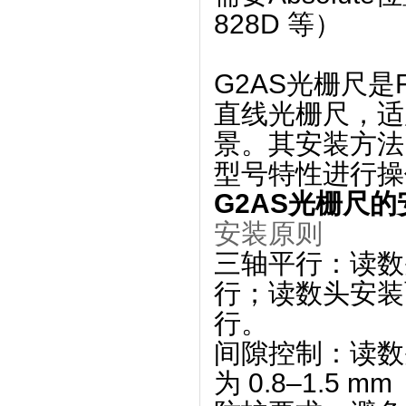
828D 等）
G2AS光栅尺是
直线光栅尺
‌，
景。其安装方法
型号特性进行操
G2AS光栅尺
安装原则
三轴平行
‌：读
行；读数头安装
行。
间隙控制
‌：读
为 ‌
0.8–1.5 mm