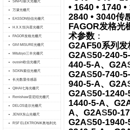
SINPO新天光栅尺
• 1640 • 1740 •
万濠光栅尺
2840 • 3
EASSON怡信光栅尺
FAGOR发格光栅尺
H.X.X.恒兴星光栅尺
术参数
：
FAGOR发格光栅尺
G2AF50系列
GIVI MISURE光栅尺
G2A
S
50-240-
Mitutoyo三丰光栅尺
440-5-A、G2A
oussin欧信光栅尺
SOXIN索信光栅尺
G2A
S
50-740-
长光数显传感器
940-5-A、G2A
QIHAI七海光栅尺
G2A
S
50-1240
Renishaw雷尼绍光栅尺
1440-5-A、G2
DELOS道尔光栅尺
A、G2A
S
50-1
JENIX东山光栅尺
G2A
S
50-1940
RSF ELEKTRONIK奥地利光