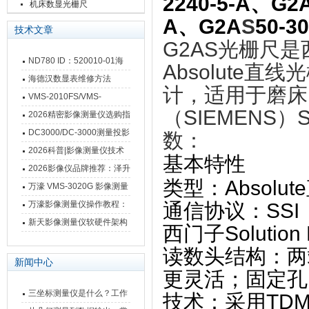
2240-5-A、G2
栅尺
机床数显光栅尺
A、G2A
S
50-30
技术文章
G2AS光栅尺是
ND780 ID：520010-01海
Absolute直线
德汉数显表故障维修内容
海德汉数显表维修方法
计，适用于磨床
VMS-2010FS/VMS-
（SIEMENS）S
3020FS/VMS-4030FS手动
2026精密影像测量仪选购指
影像测量仪技术参数
南 靠谱品牌一站式选型推荐
DC3000/DC-3000测量投影
数：
仪万濠数据处理器数显表故
2026科普|影像测量仪技术
基本特性
障维修方法
原理、分类及选型应用
2026影像仪品牌推荐：泽升
类型
‌：Absol
影像测量仪选型指南
万濠 VMS-3020G 影像测量
仪技术规格与应用解析
万濠影像测量仪操作教程：
通信协议
‌：‌
SSI
从开机到出报告，新手也能
新天影像测量仪软硬件架构
西门子Solutio
快速上手
与测量性能深度剖析
读数头结构
‌：
新闻中心
更灵活；固定孔
三坐标测量仪是什么？工作
技术
‌：采用‌
TD