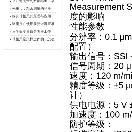
原理、分类与核心功能一次
从几何测量到数据输出，掌
Measureme
讲清
握万濠影像测量仪的六大核
光栅尺：精密测量的利器
度的影响
心能力
探究球栅尺的原理与应用
性能参数
球栅尺在使用前要做哪些准
备工作？
三坐标测量仪是怎样工作
分辨率
‌：‌
0.1 μm
的，功能有什么优势？
球栅尺是怎样运作的，怎么
配置）
样可以简单的安装它
输出信号
‌：‌
SSI
信号周期
‌：‌
20 
速度
‌：‌
120 m/m
精度等级
‌：‌
±5
计）
供电电源
‌：‌
5 V
加速度
‌：‌
100 m/
防护等级
‌：