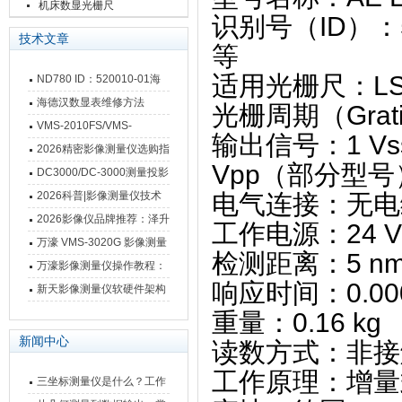
栅尺
机床数显光栅尺
‌识别号（ID）‌：5
技术文章
等 ‌
‌适用光栅尺‌：LS
ND780 ID：520010-01海
德汉数显表故障维修内容
海德汉数显表维修方法
‌光栅周期（Gratin
VMS-2010FS/VMS-
‌输出信号‌：‌1 
3020FS/VMS-4030FS手动
2026精密影像测量仪选购指
Vpp‌（部分型号
影像测量仪技术参数
南 靠谱品牌一站式选型推荐
DC3000/DC-3000测量投影
仪万濠数据处理器数显表故
2026科普|影像测量仪技术
‌电气连接‌：‌无
障维修方法
原理、分类及选型应用
2026影像仪品牌推荐：泽升
‌工作电源‌：‌24 V D
影像测量仪选型指南
万濠 VMS-3020G 影像测量
‌检测距离‌：‌5 
仪技术规格与应用解析
万濠影像测量仪操作教程：
‌响应时间‌：‌0.0
从开机到出报告，新手也能
新天影像测量仪软硬件架构
快速上手
与测量性能深度剖析
‌重量‌：‌0.16 kg‌ ‌
新闻中心
‌读数方式‌：‌非接触
‌工作原理‌：‌增量式
三坐标测量仪是什么？工作