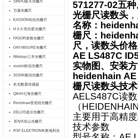
SINPO新天光栅尺
571277-02
万濠光栅尺
光栅尺读数头
，
EASSON怡信光栅尺
名称‌：heidenha
H.X.X.恒兴星光栅尺
栅尺‌：heidenh
FAGOR发格光栅尺
尺，读数头价格
GIVI MISURE光栅尺
AE LS487C I
Mitutoyo三丰光栅尺
实物图、安装方
oussin欧信光栅尺
heidenhain 
SOXIN索信光栅尺
栅尺读数头技术
长光数显传感器
AELS487C读
QIHAI七海光栅尺
Renishaw雷尼绍光栅尺
（HEIDENH
DELOS道尔光栅尺
主要用于高精度
JENIX东山光栅尺
技术参数
RSF ELEKTRONIK奥地利光
‌型号名称‌：AE L