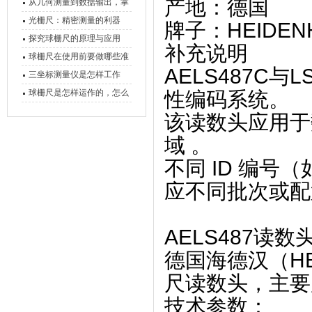
‌产地‌：‌德国‌ ‌
原理、分类与核心功能一次
从几何测量到数据输出，掌
讲清
握万濠影像测量仪的六大核
光栅尺：精密测量的利器
‌牌子‌：‌HEIDE
心能力
探究球栅尺的原理与应用
补充说明
球栅尺在使用前要做哪些准
AELS487C与
备工作？
三坐标测量仪是怎样工作
的，功能有什么优势？
球栅尺是怎样运作的，怎么
性编码系统。
样可以简单的安装它
该读数头应用于
域 ‌。
不同 ID 编号（如 
应不同批次或配
AELS487读数头‌（
德国海德汉（HE
尺读数头，主要
技术参数‌：