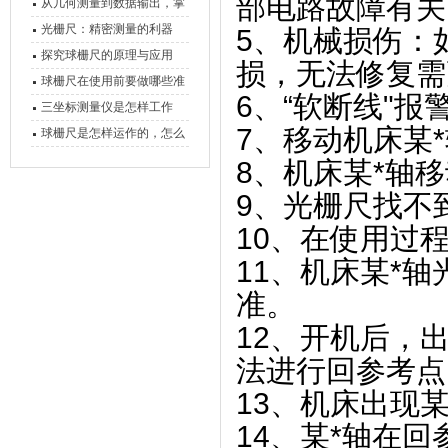
部电路故障有关
原理、分类与核心功能一次
从几何测量到数据输出，掌
讲清
握万濠影像测量仪的六大核
光栅尺：精密测量的利器
‌5、机械损伤
心能力
探究球栅尺的原理与应用
损，无法修复需
球栅尺在使用前要做哪些准
6、“软断线"报
备工作？
三坐标测量仪是怎样工作
7、移动机床某
的，功能有什么优势？
球栅尺是怎样运作的，怎么
样可以简单的安装它
8、机床某*轴
9、光栅尺找不
10、在使用过程
11、机床某*
准。
12、开机后，
法进行回参考点
13、机床出现
14、某*轴在