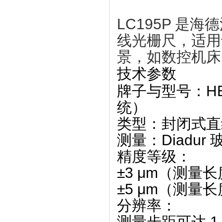
LC195P 是海
线光栅尺
‌，适
景，如数控机床
技术参数
牌子与型号
‌：H
统）
类型
‌：封闭式
测量
‌：Diadu
精度等级
‌：
±3 μm
‌（测量长度
±5 μm
‌（测量长度
分辨率
‌：
测量步距可达 ‌
1