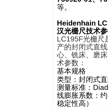
等。
Heidenhain L
汉光栅尺技术参
LC195F光栅尺
产的‌
封闭式直线
心、铣床、磨床
术参数
：
基本规格
类型
‌：封闭式
测量标准
‌：Di
线膨胀系数
‌：约 
稳定性高）