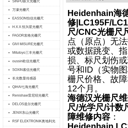
SINPO新天光栅尺
万濠光栅尺
Heidenhain
海
EASSON怡信光栅尺
修|LC195F/LC1
H.X.X.恒兴星光栅尺
尺/CNC光栅尺
FAGOR发格光栅尺
点（原点）无法
GIVI MISURE光栅尺
或数据跳变‌、
Mitutoyo三丰光栅尺
损、标尺划伤或
oussin欧信光栅尺
号和ID（实物
SOXIN索信光栅尺
栅尺价格、故障
长光数显传感器
12个月。
QIHAI七海光栅尺
海德汉光栅尺维修|L
Renishaw雷尼绍光栅尺
DELOS道尔光栅尺
尺/光学尺/计数
JENIX东山光栅尺
障维修内容
：
RSF ELEKTRONIK奥地利光
Heidenhain L