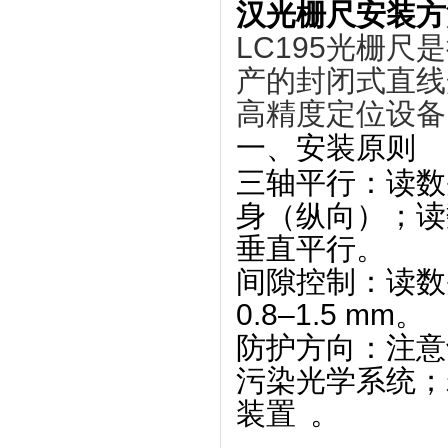
汉光栅尺安装方
LC195光栅尺
产的‌
封闭式直线
高精度定位设备
一、安装原则
三轴平行
‌：读
身（纵向）；读
垂直平行。
间隙控制
‌：读
0.8–1.5 mm
‌。
防护方向
‌：注
污染光学系统；
装置‌
。