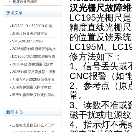
栅尺
机床数显光栅尺
汉光栅尺故障维
技术文章
LC195光栅尺是
精度直线光栅尺
ND780 ID：520010-01海
德汉数显表故障维修内容
海德汉数显表维修方法
的位置反馈系统。
VMS-2010FS/VMS-
LC195M、LC
3020FS/VMS-4030FS手动
2026精密影像测量仪选购指
修方法如下：
影像测量仪技术参数
南 靠谱品牌一站式选型推荐
DC3000/DC-3000测量投影
1、‌信号丢失
仪万濠数据处理器数显表故
2026科普|影像测量仪技术
障维修方法
原理、分类及选型应用
2026影像仪品牌推荐：泽升
CNC报警（如“
影像测量仪选型指南
万濠 VMS-3020G 影像测量
2、‌参考点（
仪技术规格与应用解析
万濠影像测量仪操作教程：
常。
从开机到出报告，新手也能
新天影像测量仪软硬件架构
快速上手
与测量性能深度剖析
3、‌读数不准
新闻中心
磁干扰或电源纹
4、‌指示灯不
三坐标测量仪是什么？工作