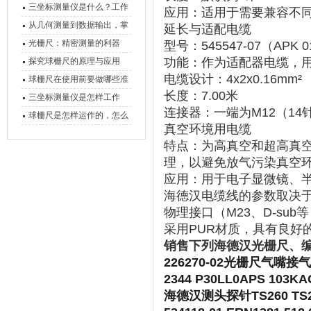
三坐标测量仪是什么？工作
应用
‌：适用于需要兼容不
原理、分类与核心功能一次
从几何测量到数据输出，掌
延长与适配电缆
讲清
握万濠影像测量仪的六大核
光栅尺：精密测量的利器
型号
‌：545547-07（APK 0
心能力
功能
‌：作为适配器电缆，
探究球栅尺的原理与应用
电缆设计
‌：4x2x0.16mm²
球栅尺在使用前要做哪些准
长度
‌：7.00米
备工作？
三坐标测量仪是怎样工作
连接器
‌：一端为M12（1
的，功能有什么优势？
球栅尺是怎样运作的，怎么
真空环境用电缆
样可以简单的安装它
特点
‌：为高真空和超高真
理，以避免放气污染真空
应用
‌：用于电子显微镜、
海德汉电缆线的参数取决于
物理接口
‌（M23、D-
采用PUR材质，具有良好
销售下列海德汉光栅尺、
226270-02光栅尺气嘴
2344 P30LL0APS 10
海德汉测头探针TS260 TS248 