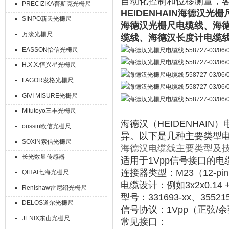
自动化控制和位移测量，客
PRECIZIKA普斯克光栅尺
HEIDENHAIN
海德汉光栅尺电缆
SINPO新天光栅尺
海德汉光栅尺电缆线、海
万濠光栅尺
缆线、海德汉长度计电缆
EASSON怡信光栅尺
H.X.X.恒兴星光栅尺
FAGOR发格光栅尺
GIVI MISURE光栅尺
Mitutoyo三丰光栅尺
海德汉（HEIDENHA
oussin欧信光栅尺
异。以下是几种主要类型
SOXIN索信光栅尺
海德汉电缆线主要类型及
长光数显传感器
适用于1Vpp信号接口的电
连接器类型
‌：M23（12-p
QIHAI七海光栅尺
电缆设计
‌：例如3x2x0.14
Renishaw雷尼绍光栅尺
型号
‌：
331693-xx、35521
DELOS道尔光栅尺
信号协议
‌：1Vpp（正弦
JENIX东山光栅尺
常见接口
‌：