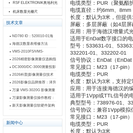
电缆类型
‌：PUR（聚氨
RSF ELEKTRONIK奥地利光
电缆直径
‌：约6mm、8m
栅尺
机床数显光栅尺
长度
‌：默认为3米，但提供
技术文章
屏蔽
‌：多层屏蔽（如4层
应用
‌：用于海德汉增量式
ND780 ID：520010-01海
适用于EnDat数字接口的
德汉数显表故障维修内容
海德汉数显表维修方法
型号
‌：533631-01、5336
VMS-2010FS/VMS-
332201-01、332202-01
3020FS/VMS-4030FS手动
2026精密影像测量仪选购指
信号协议
‌：EnDat（EnD
影像测量仪技术参数
常见接口
‌：M23（17-pin）
南 靠谱品牌一站式选型推荐
DC3000/DC-3000测量投影
电缆类型
‌：PUR
仪万濠数据处理器数显表故
2026科普|影像测量仪技术
长度
‌：默认为3米，支持定
障维修方法
原理、分类及选型应用
2026影像仪品牌推荐：泽升
应用
‌：用于连接海德汉的
影像测量仪选型指南
万濠 VMS-3020G 影像测量
适用于1Vpp或TTL信号的
仪技术规格与应用解析
万濠影像测量仪操作教程：
典型型号
‌：738976-01、33
从开机到出报告，新手也能
新天影像测量仪软硬件架构
信号协议
‌：兼容1Vpp模
快速上手
与测量性能深度剖析
常见接口
‌：M23（17-pin
新闻中心
电缆类型
‌：PUR
长度
‌：默认为3米