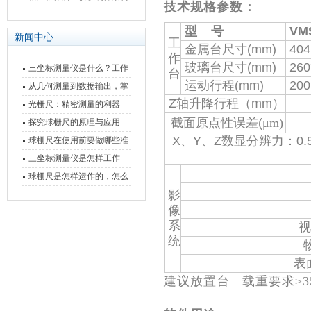
技术规格参数：
快速上手
与测量性能深度剖析
型 号
VM
新闻中心
工
金属台尺寸(mm)
404
作
玻璃台尺寸(mm)
260
三坐标测量仪是什么？工作
台
运动行程(mm)
200
原理、分类与核心功能一次
从几何测量到数据输出，掌
Z轴升降行程（mm）
讲清
握万濠影像测量仪的六大核
光栅尺：精密测量的利器
心能力
截面原点性误差(
μm)
探究球栅尺的原理与应用
X、Y、Z数显分辨力：0.
球栅尺在使用前要做哪些准
备工作？
三坐标测量仪是怎样工作
的，功能有什么优势？
球栅尺是怎样运作的，怎么
影
样可以简单的安装它
像
系
视
统
表
建议放置台 载重要求≥350