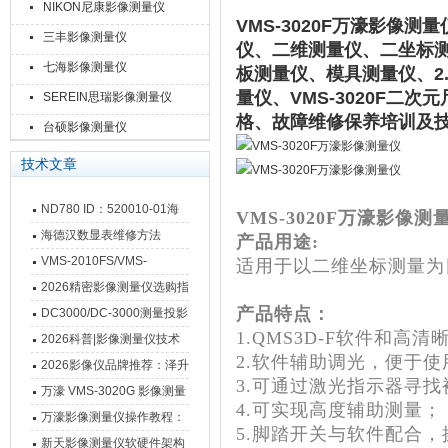
NIKON尼康影像测量仪
VMS-3020F万濠影像测量
三丰影像测量仪
仪、二维测量仪、二坐标
七海影像测量仪
板测量仪、模具测量仪、2
量仪、VMS-3020F
SEREIN思瑞影像测量仪
格、故障维修保养培训及
台硕影像测量仪
技术文章
ND780 ID：520010-01海
VMS-3020F万濠影像测
德汉数显表故障维修内容
海德汉数显表维修方法
产品用途:
VMS-2010FS/VMS-
适用于以二维坐标测量为
3020FS/VMS-4030FS手动
2026精密影像测量仪选购指
影像测量仪技术参数
产品特点：
南 靠谱品牌一站式选型推荐
DC3000/DC-3000测量投影
1.QMS3D-F软件和高
仪万濠数据处理器数显表故
2026科普|影像测量仪技术
2.软件辅助调光，便于
障维修方法
原理、分类及选型应用
2026影像仪品牌推荐：泽升
3.可通过激光指示器寻
影像测量仪选型指南
万濠 VMS-3020G 影像测量
4.可实现高度辅助测量；
仪技术规格与应用解析
万濠影像测量仪操作教程：
5.脚踏开关与软件配合
从开机到出报告，新手也能
新天影像测量仪软硬件架构