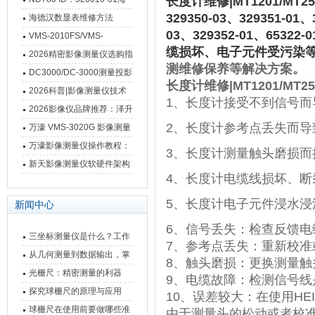
长度计维修|MT1201/MT250
329350-03、329351-01、
德汉数显表故障维修内容
海德汉数显表维修方法
03、329352-01、65
VMS-2010FS/VMS-
缆损坏、电子元件受污染
3020FS/VMS-4030FS手动
2026精密影像测量仪选购指
测维修保养等解决方案。
影像测量仪技术参数
南 靠谱品牌一站式选型推荐
DC3000/DC-3000测量投影
长度计维修|MT1201/MT250
仪万濠数据处理器数显表故
2026科普|影像测量仪技术
1、长度计接受不到信号而
障维修方法
原理、分类及选型应用
2026影像仪品牌推荐：泽升
2、长度计参考点丢失而导
影像测量仪选型指南
万濠 VMS-3020G 影像测量
仪技术规格与应用解析
万濠影像测量仪操作教程：
3、长度计测量触头磨损而
从开机到出报告，新手也能
新天影像测量仪软硬件架构
4、长度计电缆线损坏、
快速上手
与测量性能深度剖析
5、长度计电子元件浸水浸
新闻中心
6、信号丢失：检查反馈电缆
三坐标测量仪是什么？工作
7、参考点丢失：重新校准或
原理、分类与核心功能一次
从几何测量到数据输出，掌
8、触头磨损：更换测量触头
讲清
握万濠影像测量仪的六大核
光栅尺：精密测量的利器
9、电缆故障：检测信号线
心能力
探究球栅尺的原理与应用
10、误差较大：在使用HE
球栅尺在使用前要做哪些准
由于测量头的松动或者校