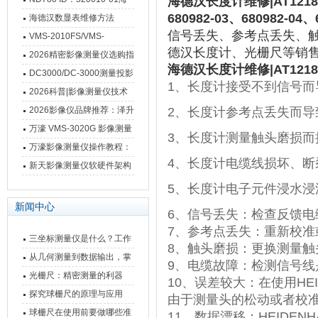
海德汉长度计维修|AT1218/A
680982-03、680982-04、
德汉数显表故障维修内容
海德汉数显表维修方法
信号丢失、参考点丢失、触头
VMS-2010FS/VMS-
德汉长度计、光栅尺等销
3020FS/VMS-4030FS手动
2026精密影像测量仪选购指
海德汉长度计维修|AT1218/A
影像测量仪技术参数
南 靠谱品牌一站式选型推荐
DC3000/DC-3000测量投影
1、长度计接受不到信号而
仪万濠数据处理器数显表故
2026科普|影像测量仪技术
障维修方法
原理、分类及选型应用
2026影像仪品牌推荐：泽升
2、长度计参考点丢失而导
影像测量仪选型指南
万濠 VMS-3020G 影像测量
3、长度计测量触头磨损而
仪技术规格与应用解析
万濠影像测量仪操作教程：
4、长度计电缆线损坏、
从开机到出报告，新手也能
新天影像测量仪软硬件架构
快速上手
与测量性能深度剖析
5、长度计电子元件浸水浸
新闻中心
6、信号丢失：检查反馈电缆
7、参考点丢失：重新校准或
三坐标测量仪是什么？工作
8、触头磨损：更换测量触头
原理、分类与核心功能一次
从几何测量到数据输出，掌
9、电缆故障：检测信号线
讲清
握万濠影像测量仪的六大核
光栅尺：精密测量的利器
10、误差较大：在使用HE
心能力
探究球栅尺的原理与应用
由于测量头的松动或者校
球栅尺在使用前要做哪些准
11、数据漂移：HEIDE