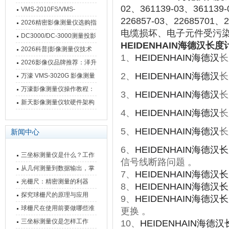
02、361139-03、361139-
VMS-2010FS/VMS-
226857-03、22685
3020FS/VMS-4030FS手动
2026精密影像测量仪选购指
电缆损坏、电子元件受污染
影像测量仪技术参数
南 靠谱品牌一站式选型推荐
DC3000/DC-3000测量投影
HEIDENHAIN海德汉长度计
仪万濠数据处理器数显表故
2026科普|影像测量仪技术
1、
HEIDENHAIN海德汉
长
障维修方法
原理、分类及选型应用
2026影像仪品牌推荐：泽升
2、
HEIDENHAIN海德汉
长
影像测量仪选型指南
万濠 VMS-3020G 影像测量
仪技术规格与应用解析
万濠影像测量仪操作教程：
3、
HEIDENHAIN海德汉
长
从开机到出报告，新手也能
新天影像测量仪软硬件架构
4、
HEIDENHAIN海德汉
长
快速上手
与测量性能深度剖析
5、
HEIDENHAIN海德汉
长
新闻中心
6、
HEIDENHAIN海德汉
三坐标测量仪是什么？工作
信号线断路问题 。 ‌
原理、分类与核心功能一次
从几何测量到数据输出，掌
7、
HEIDENHAIN海德汉
讲清
握万濠影像测量仪的六大核
光栅尺：精密测量的利器
8、
HEIDENHAIN海德汉
心能力
探究球栅尺的原理与应用
9、
HEIDENHAIN海德汉
球栅尺在使用前要做哪些准
更换 。 ‌
备工作？
三坐标测量仪是怎样工作
10、
HEIDENHAIN海德