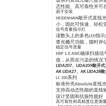
该系列直线光栅尺提供
态性能、高可靠性并可
易于安装
敞开式直线
HEIDENHAIN
小，因此可快速、轻松
信号质量指示灯
读数头上的多色
指示
LED
查光栅尺功能，随时评
稳定信号质量
确保扫描信
HSP 1.0 ASIC
值，从而在污染的情况
、
敞开式
LIDA207
LIDA209
、
敞
AK LIDA27
AK LIDA28
系列
LC 100
标准外壳
直线
Absolute
支持高动态性能的直线
设计坚固和抗振性能好
高可靠性和高精度位置测