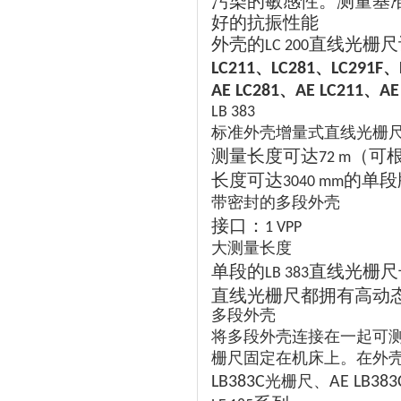
污染的敏感性。测量基
好的抗振性能
外壳的
直线光栅尺
LC 200
、
、
、
LC211
LC281
LC291F
、
、
AE LC281
AE LC211
AE
LB 383
标准外壳增量式直线光栅
测量长度可达
（可
72 m
长度可达
的单段
3040 mm
带密封的多段外壳
接口：
1 VPP
大测量长度
单段的
直线光栅尺
LB 383
直线光栅尺都拥有高动
多段外壳
将多段外壳连接在一起可
栅尺固定在机床上。在外
光栅尺、
LB383C
AE LB383