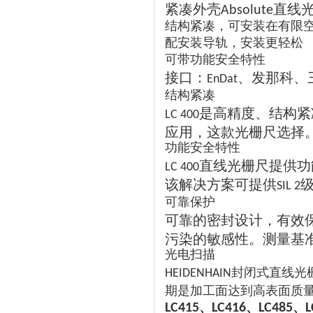
紧凑外壳
直线
Absolute
结构紧凑，可安装在有限
配安装导轨，安装更轻松
可带功能安全特性
接口：
、发那科、
EnDat
结构紧凑
是高精度、结构紧
LC 400
应用，这款光栅尺选择
功能安全特性
直线光栅尺提供功
LC 400
该解决方案可提供
SIL 2
可靠保护
可靠的密封设计，有效
污染的敏感性。测量基
光电扫描
封闭式直线光
HEIDENHAIN
期是加工面达到高表面质
、
、
、
LC415
LC416
LC485
L