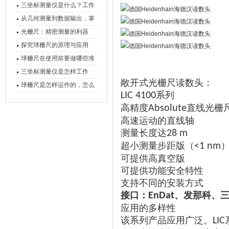
三坐标测量仪是什么？工作
原理、分类与核心功能一次
从几何测量到数据输出，掌
讲清
握万濠影像测量仪的六大核
光栅尺：精密测量的利器
心能力
探究球栅尺的原理与应用
球栅尺在使用前要做哪些准
备工作？
三坐标测量仪是怎样工作
敞开式光栅尺读数头：
的，功能有什么优势？
球栅尺是怎样运作的，怎么
系列
LIC 4100
样可以简单的安装它
高精度
直线光栅
Absolute
高速运动的直线轴
测量长度达
28 m
超小测量步距版（
<1 nm
可提供高真空版
可提供功能安全特性
支持不同的安装方式
接口：
、发那科、
EnDat
应用的多样性
该系列产品应用广泛。
LIC