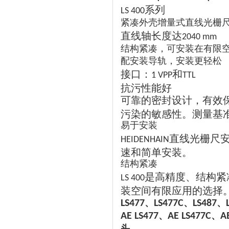
系列
LS 400
紧凑外壳增量式直线光栅
直线轴长度达
2040 mm
结构紧凑，可安装在有限
配安装导轨，安装更轻松
接口：
和
1 VPP
TTL
抗污性能好
可靠的密封设计，有效
污染的敏感性。测量基
易于安装
直线光栅尺
HEIDENHAIN
速和简单安装。
结构紧凑
是高精度、结构紧
LS 400
装空间有限应用的选择
、
、
、
LS477
LS477C
LS487
、
、
AE LS477
AE LS477C
A
头