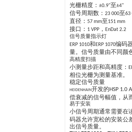
光栅精度：
至
±0.9"
±4"
信号周期数：
至
23 000
63
直径：
至
57 mm
151 mm
接口：
，
1 VPP
EnDat 2.2
信号质量指示灯
和
编码
ERP 1010
ERP 1070
量。信号质量由不同颜
高精度扫描
小测量步距和高精度：
E
相位光栅为测量基准。
稳定信号质量
开发的
HSP 1.0 
HEIDENHAIN
偿衰减的信号幅值，从
易于安装
小信号周期通常需要在
码器允许宽松的安装公
出信号质量。