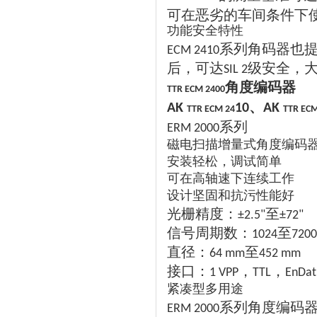
可在恶劣的车间条件下
功能安全特性
系列角码器也
ECM 2410
后，可达
级安全，
SIL 2
角度编码器
TTR ECM 2400
、
AK
10
AK
TTR ECM 24
TTR ECM
系列
ERM 2000
磁电扫描增量式角度编码
安装轻松，调试简单
可在高轴速下连续工作
设计坚固和抗污性能好
光栅精度：
至
±2.5"
±72"
信号周期数：
至
1024
7200
直径：
至
64 mm
452 mm
接口：
，
，
1 VPP
TTL
EnDat
紧凑型多用途
系列角度编码
ERM 2000