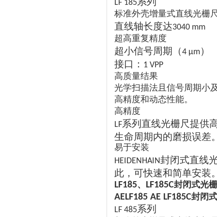
系列
LF 185
标准外壳增量式直线光栅
直线轴长度达
3040 mm
超高重复精度
超小信号周期（
）
4 µm
接口：
1 VPP
高质量结果
光学扫描法且信号周期小
高精度和动态性能。
高精度
系列直线光栅尺提供
LF
生命周期内的磨损误差
易于安装
封闭式直线
HEIDENHAIN
此，可快速和简单安装
、
封闭式光
LF185
LF185C
封闭
AELF185 AE LF185C
系列
LF 485