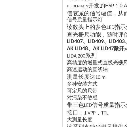
开发的
HSP 1.0 
HEIDENHAIN
偿衰减的信号幅值，从
信号质量指示灯
读数头上的多色
指示
LED
查光栅尺功能，随时评
、
、
LID407
LID409
LID403
、
敞开
AK LID48
AK LID47
系列
LIDA 200
高精度的增量式直线光栅
高速运动的直线轴
测量长度达
10 m
多种安装方式
可定尺的尺带
对污染不敏感
带三色
信号质量指示
LED
接口：
，
1 VPP
TTL
大测量长度