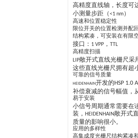
高精度直线轴，长度可
小测量步距（
）
<1 nm
高速和位置稳定性
限位开关的位置检测并配
结构紧凑，可安装在有限
接口：
，
1 VPP
TTL
高精度扫描
敞开式直线光栅尺采
LIP
这些直线光栅尺拥有超
可靠的信号质量
开发的
HSP 1.0 
HEIDENHAIN
补偿衰减的信号幅值，
易于安装
小信号周期通常需要在
装，
敞开式
HEIDENHAIN
质量的影响很小。
应用的多样性
高集成度光栅尺结构紧凑