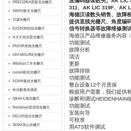
度编码器读数头。AK LIC 411
PRECIZIKA普斯克光栅尺
311、AK LIC 319F、AK 
SINPO新天光栅尺
海德汉读数头销售、故障
万濠光栅尺
提供直线光栅尺、角度编码
信号转换器等故障维修测
EASSON怡信光栅尺
海德汉产品维修服务内容
H.X.X.恒兴星光栅尺
功能测试
FAGOR发格光栅尺
故障分析
GIVI MISURE光栅尺
清洁
更新
Mitutoyo三丰光栅尺
故障排除
oussin欧信光栅尺
功能测试
SOXIN索信光栅尺
整台设备12个月质保
长光数显传感器
根据用户需要，我们提供
诊断和调试HEIDENHAI
QIHAI七海光栅尺
功能测试
Renishaw雷尼绍光栅尺
安装向导
DELOS道尔光栅尺
可校准
JENIX东山光栅尺
用ATS软件调试