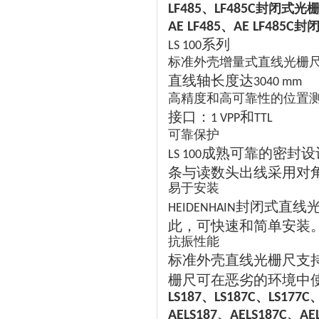
、
封闭式光
LF485
LF485C
、
封
AE LF485
AE LF485C
系列
LS 100
标准外壳增量式直线光栅
直线轴长度达
3040 mm
高精度和高可靠性的位置
接口：
和
1 VPP
TTL
可靠保护
成熟可靠的密封设
LS 100
条与读数头出线采用对
易于安装
封闭式直线
HEIDENHAIN
此，可快速和简单安装
抗振性能
标准外壳直线光栅尺支
栅尺可在恶劣的环境中
、
、
LS187
LS187C
LS177C
、
、
AELS187
AELS187C
AE