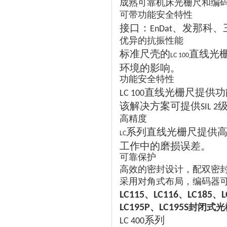
成熟可靠机床光栅尺和编
可带功能安全特性
接口：
、发那科、
EnDat
优异的抗振性能
标准尺壳的
直线光
LC 100
环境的影响。
功能安全特性
直线光栅尺提供功
LC 100
该解决方案可提供
SIL 2
高精度
系列直线光栅尺提供
LC
工作中的磨损误差。
可靠保护
高效的密封设计，配双密
采用对角式布局，编码器
、
、
、
LC115
LC116
LC185
L
、
封闭式光
LC195P
LC195S
系列
LC 400