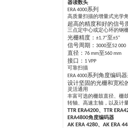
器读数头
系列
ERA 4000
高质量扫描的增量式光学
超高的精度和好的信号
三点定中心或定心环的钢
光栅精度：
至
±1.7"
±5"
信号周期：
至
3000
52 000
直径：
至
76 mm
560 mm
接口：
1 VPP
可靠扫描
系列角度编码器
ERA 4000
设计坚固的光栅和宽松
灵活通用
丰富可选的栅鼓直径、栅
转轴、高速主轴，以及计
、
TTR ERA4200
TTR ERA4
角度编码器
ERA4800
、
AK ERA 4280
AK ERA 44