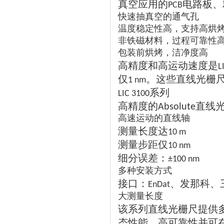
真空应用的
电路板、
PCB
快速抽真空的通气孔
温度稳定性高，支持高烘
非铁磁材料，过程可靠性
包装前烘烤，洁净度高
高精度和高运动速度是
L
仅
。这些直线光栅
1 nm
系列
LIC 3100
高精度的
直线
Absolute
高速运动的直线轴
测量长度达
10 m
测量步距仅
10 nm
细分误差：
±100 nm
多种安装方式
接口：
、发那科、
EnDat
大测量长度
该系列直线光栅尺提供
态性能、高可靠性并可