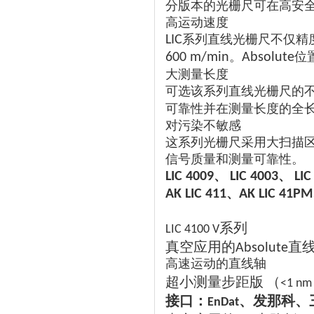
分版本的光栅尺可在高安
高运动速度
系列直线光栅尺不仅精
LIC
。
位
600 m/min
Absolute
大测量长度
可选该系列直线光栅尺的
可靠性并在测量长度的全
对污染不敏感
这系列光栅尺采用大扫描
信号质量和测量可靠性。
、
、
LIC 4009
LIC 4003
LIC
、
AK LIC 411
AK LIC 41PM
系列
LIC 4100 V
真空应用的
直
Absolute
高速运动的直线轴
超小测量步距版
（
<1 nm
接口：
、发那科、
EnDat