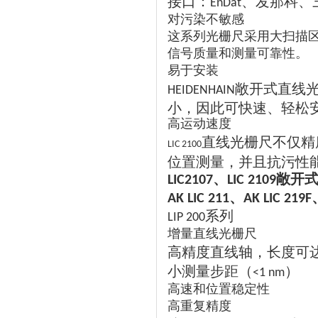
接口：
、发那科、
EnDat
对污染不敏感
这系列光栅尺采用大扫描
信号质量和测量可靠性。
易于安装
敞开式直线
HEIDENHAIN
小，因此可快速、轻松
高运动速度
直线光栅尺不仅精
LIC 2100
位置测量，并且抗污性
、
敞开
LIC2107
LIC 2109
、
AK LIC 211
AK LIC 219F
系列
LIP 200
增量直线光栅尺
高精度直线轴，长度可
小测量步距（
）
<1 nm
高速和位置稳定性
高重复精度