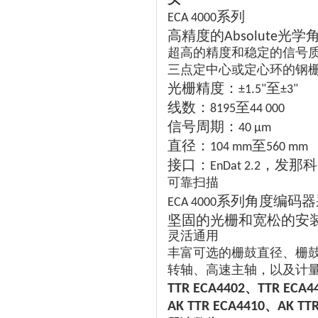
系列
ECA 4000
高精度的
光学
Absolute
超高的精度和稳定的信号
三点定中心或定心环的钢
光栅精度：
至
±1.5"
±3"
线数：
至
8195
44 000
信号周期：
40 µm
直径：
至
104 mm
560 mm
接口：
，发那科
EnDat 2.2
可靠扫描
系列角度编码器
ECA 4000
坚固的光栅和宽松的安
灵活通用
丰富可选的栅鼓直径、栅
转轴、高速主轴，以及计
、
TTR ECA4402
TTR ECA4
、
AK TTR ECA4410
AK TT