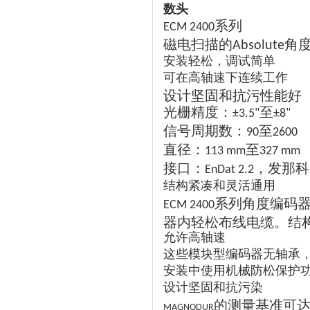
数头
系列
ECM 2400
磁电扫描的
角
Absolute
安装轻松，调试简单
可在高轴速下连续工作
设计坚固和抗污性能好
光栅精度：
至
±3.5"
±8"
信号周期数：
至
90
2600
直径：
至
113 mm
327 mm
接口：
，发那科
EnDat 2.2
结构紧凑和灵活通用
系列角度编码
ECM 2400
器内轻松布线电缆。结
允许高轴速
这些模块型编码器无轴承
安装中使用机械防松保护
设计坚固和抗污染
的测量基准可
MAGNODUR