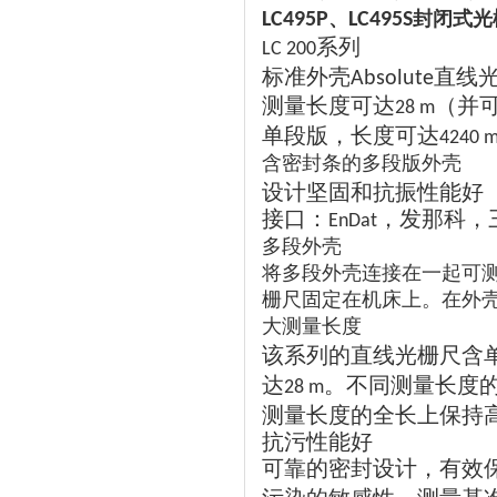
、
封闭式光
LC495P
LC495S
系列
LC 200
标准外壳
直线
Absolute
测量长度可达
（并
28 m
单段版，长度可达
4240 
含密封条的多段版外壳
设计坚固和抗振性能好
接口：
，发那科，
EnDat
多段外壳
将多段外壳连接在一起可
栅尺固定在机床上。在外
大测量长度
该系列的直线光栅尺含
达
。不同测量长度
28 m
测量长度的全长上保持
抗污性能好
可靠的密封设计，有效