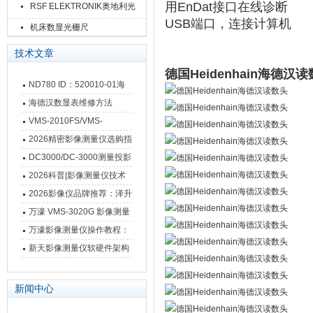
用EnDat接口在线诊断
RSF ELEKTRONIK奥地利光
USB端口，连接计算机
栅尺
机床数显光栅尺
技术文章
德国Heidenhain海德汉
ND780 ID：520010-01海
德汉数显表故障维修内容
海德汉数显表维修方法
VMS-2010FS/VMS-
3020FS/VMS-4030FS手动
2026精密影像测量仪选购指
影像测量仪技术参数
南 靠谱品牌一站式选型推荐
DC3000/DC-3000测量投影
仪万濠数据处理器数显表故
2026科普|影像测量仪技术
障维修方法
原理、分类及选型应用
2026影像仪品牌推荐：泽升
影像测量仪选型指南
万濠 VMS-3020G 影像测量
仪技术规格与应用解析
万濠影像测量仪操作教程：
从开机到出报告，新手也能
新天影像测量仪软硬件架构
快速上手
与测量性能深度剖析
新闻中心