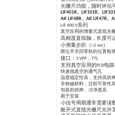
光栅尺功能，随时评估
、
、
LIF401R
LIF101R
LIF10
、
、
AK LIF48R
AK LIF47R
A
系列
LIF 400 V
真空应用的增量式直线光
高精度直线轴，长度可
小测量步距（
）
<2 nm
限位开关回零轨的位置检
接口：
，
1 VPP
TTL
支持真空应用的
电路
PCB
快速抽真空的通气孔
温度稳定性高，支持高烘
非铁磁材料，过程可靠性
包装前烘烤，洁净度高
易于安装
小信号周期通常需要读
敞开式直线光栅尺允许