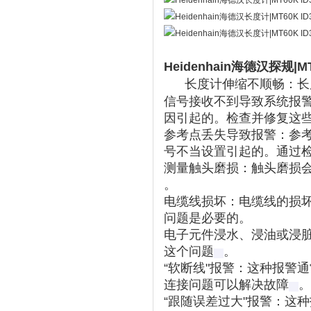
Heidenhain海德汉探规|
‌长度计伸缩不顺畅：长
信号接收不到导致系统报
因引起的。检查并修复这些
参考点丢失导致报警
‌：
号不当设置引起的。通过检
测量触头磨损
‌：触头磨损
。
电缆线损坏
‌：电缆线的
问题是必要的‌。
电子元件浸水、浸油或浸
这个问题‌
。
“软断线"报警
‌：这种报警
连接问题可以解决故障‌
。
“跟随误差过大"报警
‌：这