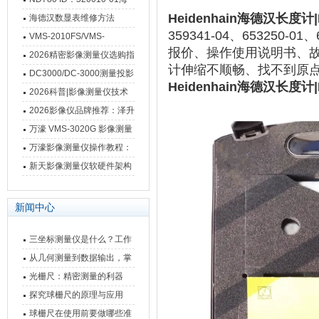
Heidenhain海德汉长度计|MT
德汉数显表故障维修内容
海德汉数显表维修方法
359341-04、653250-0
VMS-2010FS/VMS-
报价、操作使用说明书、
3020FS/VMS-4030FS手动
2026精密影像测量仪选购指
计伸缩不顺畅、找不到原
影像测量仪技术参数
南 靠谱品牌一站式选型推荐
DC3000/DC-3000测量投影
Heidenhain海德汉长度计|MT
仪万濠数据处理器数显表故
2026科普|影像测量仪技术
障维修方法
原理、分类及选型应用
2026影像仪品牌推荐：泽升
影像测量仪选型指南
万濠 VMS-3020G 影像测量
仪技术规格与应用解析
万濠影像测量仪操作教程：
从开机到出报告，新手也能
新天影像测量仪软硬件架构
快速上手
与测量性能深度剖析
新闻中心
三坐标测量仪是什么？工作
原理、分类与核心功能一次
从几何测量到数据输出，掌
讲清
握万濠影像测量仪的六大核
光栅尺：精密测量的利器
心能力
探究球栅尺的原理与应用
球栅尺在使用前要做哪些准