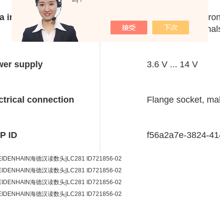
吗？
a interface
EnDat02 Synchrono
incremental signal
er supply
3.6 V ... 14 V
ctrical connection
Flange socket, mal
P ID
f56a2a7e-3824-41