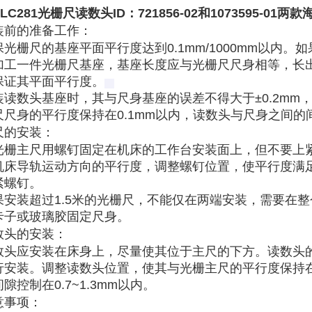
 LC281光栅尺读数头ID：721856-02和1073595-0
装前的准备工作
：
保光栅尺的基座平面平行度达到0.1mm/1000mm以内
加工一件光栅尺基座，基座长度应与光栅尺尺身相等，长出
保证其平面平行度。‌
装读数头基座时，其与尺身基座的误差不得大于±0.2mm
尺尺身的平行度保持在0.1mm以内，读数头与尺身之间的间距
尺的安装
：
光栅主尺用螺钉固定在机床的工作台安装面上，但不要上
机床导轨运动方向的平行度，调整螺钉位置，使平行度满足0.
紧螺钉。
果安装超过1.5米的光栅尺，不能仅在两端安装，需要在
卡子或玻璃胶固定尺身。
数头的安装
：
数头应安装在床身上，尽量使其位于主尺的下方。读数头
行安装。调整读数头位置，使其与光栅主尺的平行度保持在
隙控制在0.7~1.3mm以内。
意事项
：