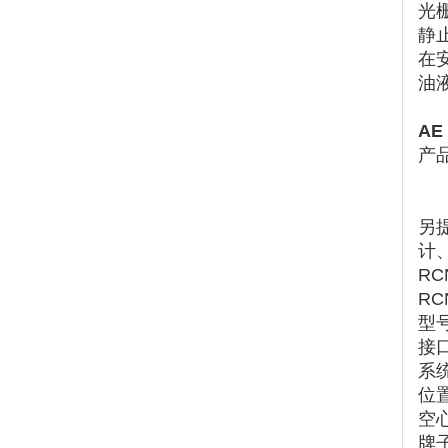
光
静
在
油
AE
产
另
计
RC
RC
型号
接口
系
位
空
牌子