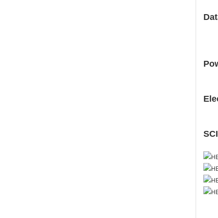
Dat
Pow
Ele
SCI