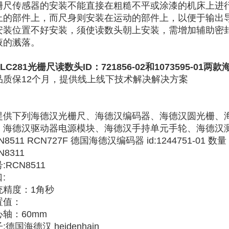
栅尺传感器的安装不能直接在粗糙不平或涂漆的机床上进
止的部件上，而尺身则安装在运动的部件上，以便于输出
安装位置不好安装，须使读数头朝上安装，需增加辅助密
液的溅落。
 LC281光栅尺读数头ID：721856-02和1073595-
品质保12个月，提供线上线下技术解决解决方案
提供下列海德汉光栅尺、海德汉编码器、海德汉圆光栅、
、海德汉驱动器电源模块、海德汉手持单元手轮、海德汉
N8511 RCN727F 德国海德汉编码器 id:1244751-01 数
N8311
:RCN8511
:
统精度：1角秒
置值：
心轴：60mm
:德国海德汉 heidenhain