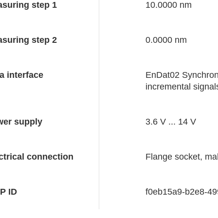
suring step 1
10.0000 nm
suring step 2
0.0000 nm
a interface
EnDat02 Synchrono
incremental signal
er supply
3.6 V ... 14 V
ctrical connection
Flange socket, mal
P ID
f0eb15a9-b2e8-4