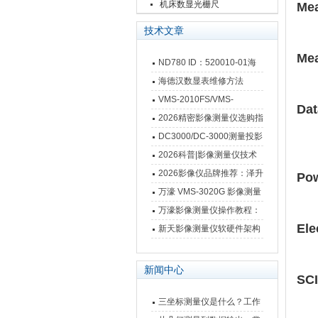
栅尺
机床数显光栅尺
Mea
技术文章
Mea
ND780 ID：520010-01海
德汉数显表故障维修内容
海德汉数显表维修方法
VMS-2010FS/VMS-
Dat
3020FS/VMS-4030FS手动
2026精密影像测量仪选购指
影像测量仪技术参数
南 靠谱品牌一站式选型推荐
DC3000/DC-3000测量投影
仪万濠数据处理器数显表故
2026科普|影像测量仪技术
障维修方法
原理、分类及选型应用
2026影像仪品牌推荐：泽升
Pow
影像测量仪选型指南
万濠 VMS-3020G 影像测量
仪技术规格与应用解析
万濠影像测量仪操作教程：
Ele
从开机到出报告，新手也能
新天影像测量仪软硬件架构
快速上手
与测量性能深度剖析
新闻中心
SCI
三坐标测量仪是什么？工作