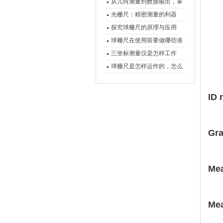
原理、分类与核心功能一次
从几何测量到数据输出，掌
讲清
握万濠影像测量仪的六大核
光栅尺：精密测量的利器
心能力
探究球栅尺的原理与应用
球栅尺在使用前要做哪些准
备工作？
三坐标测量仪是怎样工作
的，功能有什么优势？
球栅尺是怎样运作的，怎么
样可以简单的安装它
ID 
Gra
Mea
Mea