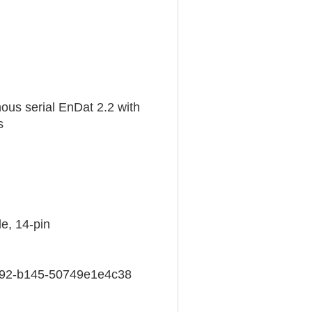
us serial EnDat 2.2 with
s
e, 14-pin
992-b145-50749e1e4c38