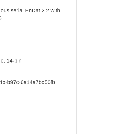
us serial EnDat 2.2 with
s
e, 14-pin
4b-b97c-6a14a7bd50fb