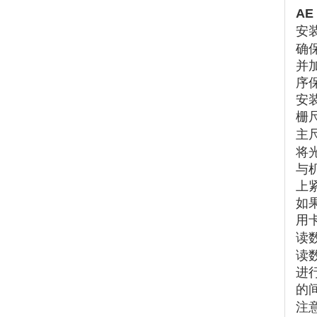
AE
安
确
并
序
安
栅
主
将
与
上
如
用
读
读
进
的间
注