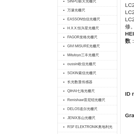
SINPO新天光栅尺
LC
万濠光栅尺
L
LC
EASSON怡信光栅尺
修
H.X.X.恒兴星光栅尺
HE
FAGOR发格光栅尺
数
GIVI MISURE光栅尺
Mitutoyo三丰光栅尺
oussin欧信光栅尺
SOXIN索信光栅尺
长光数显传感器
QIHAI七海光栅尺
ID 
Renishaw雷尼绍光栅尺
DELOS道尔光栅尺
Gra
JENIX东山光栅尺
RSF ELEKTRONIK奥地利光