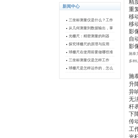
精
新闻中心
重
移
三坐标测量仪是什么？工作
移
原理、分类与核心功能一次
从几何测量到数据输出，掌
影
讲清
握万濠影像测量仪的六大核
光栅尺：精密测量的利器
自
心能力
探究球栅尺的原理与应用
影
球栅尺在使用前要做哪些准
施泰力
备工作？
三坐标测量仪是怎样工作
多种
的，功能有什么优势？
球栅尺是怎样运作的，怎么
施
样可以简单的安装它
升
异
无
杆
下
传
工
光