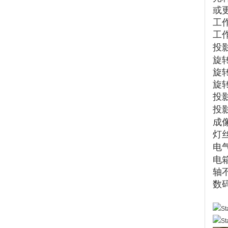
或
工
工
投
旋
旋
旋
投
投
成
灯
电
电
轴
数