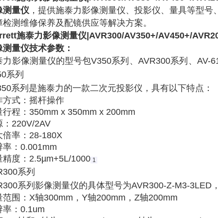
像测量仪
，提供施泰力影像测量仪、投影仪、量具等型号
障检测维修保养及配镜供应等解决方案。
arrett施泰力影像测量仪|AVR300/AV350+
/AV450+/AVR
像测量仪技术参数：
泰
力
影像测量仪的型号包V350系
列
、AVR300系
列
、
AV-6
50系列
V350系列是施泰力的一款二次元投影仪，具有以下特点：
作方式
‌：摇杆操作
量行程
‌：350mm x 350mm x 200mm
源
‌：220V/2AV
大倍率
‌：28-180X
辨率
‌：0.001mm
量精度
‌：2.5µm+5L/1000‌
1
R300系列
R300系列影像测量仪的具体型号为AVR300-Z-M3-3L
量范围
‌：X轴300mm，Y轴200mm，Z轴200mm
辨率
‌：0.1um