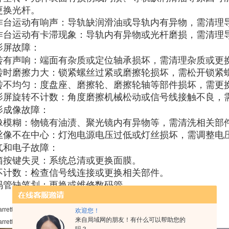
更换光杆。
作台运动有响声
‌：导轨缺润滑油或导轨内有异物，需清理
作台运动有卡滞现象
‌：导轨内有异物或光杆磨损，需清理
影屏故障
‌：
转有声响
‌：端面有杂质或定位轴承损坏，需清理杂质或更
转时磨擦力大
‌：锁紧螺丝过紧或磨擦轮损坏，需松开锁紧
转不均匀
‌：度盘座、磨擦轮、磨擦轮轴等部件损坏，需更
影屏旋转不计数
‌：角度磨擦机械松动或信号线接触不良，
影成像故障
‌：
像模糊
‌：物镜有油渍、聚光镜内有异物等，需清洗相关部
丝像不在中心
‌：灯泡电源电压过低或灯丝损坏，需调整电压
气和电子故障
‌：
箱按键失灵
‌：系统总清或更换面膜。
不计数
‌：检查信号线连接或更换相关部件。
码管缺笔划
‌：更换或维修数码管‌
欢迎您！
来自局域网的朋友！有什么可以帮助您的