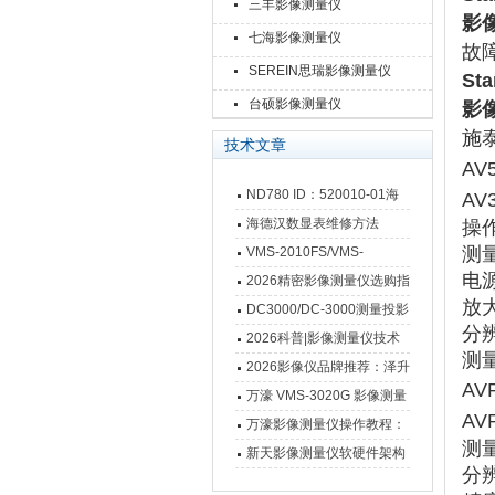
三丰影像测量仪
影
七海影像测量仪
故
SEREIN思瑞影像测量仪
St
台硕影像测量仪
影
施
技术文章
AV
ND780 ID：520010-01海
A
德汉数显表故障维修内容
海德汉数显表维修方法
操
测
VMS-2010FS/VMS-
电
3020FS/VMS-4030FS手动
2026精密影像测量仪选购指
放
影像测量仪技术参数
南 靠谱品牌一站式选型推荐
DC3000/DC-3000测量投影
分
仪万濠数据处理器数显表故
2026科普|影像测量仪技术
测
障维修方法
原理、分类及选型应用
2026影像仪品牌推荐：泽升
AV
影像测量仪选型指南
万濠 VMS-3020G 影像测量
AV
仪技术规格与应用解析
万濠影像测量仪操作教程：
测
从开机到出报告，新手也能
新天影像测量仪软硬件架构
分
快速上手
与测量性能深度剖析