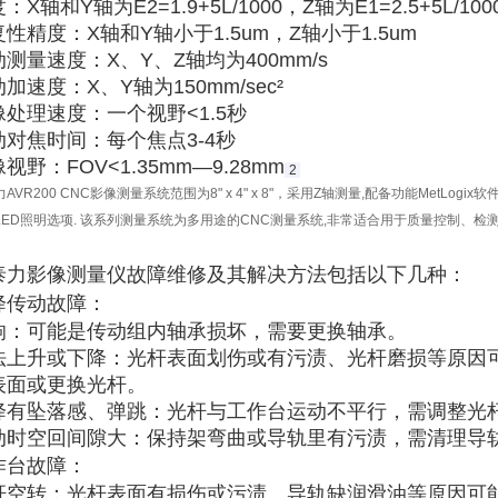
度
‌：X轴和Y轴为E2=1.9+5L/1000，Z轴为E1=2.5+5L/100
复性精度
‌：X轴和Y轴小于1.5um，Z轴小于1.5um
动测量速度
‌：X、Y、Z轴均为400mm/s
动加速度
‌：X、Y轴为150mm/sec²
像处理速度
‌：一个视野<1.5秒
动对焦时间
‌：每个焦点3-4秒
像视野
‌：FOV<1.35mm—9.28mm‌
2
AVR200 CNC影像测量系统范围为8" x 4" x 8"，采用Z轴测量,配备功能MetLogi
LED照明选项. 该系列测量系统为多用途的CNC测量系统,非常适合用于质量控制、检
泰力影像测量
仪
故障维修及其解决方法包括以下几种
‌：
降传动故障
‌：
响
‌：可能是传动组内轴承损坏，需要更换轴承。
法上升或下降
‌：光杆表面划伤或有污渍、光杆磨损等原因
表面或更换光杆。
降有坠落感、弹跳
‌：光杆与工作台运动不平行，需调整光
动时空回间隙大
‌：保持架弯曲或导轨里有污渍，需清理导轨
作台故障
‌：
杆空转
‌：光杆表面有损伤或污渍、导轨缺润滑油等原因可