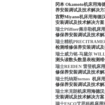
冈本
Okamoto
机床用海
养安装调试及技术解决方
宫野
Miyano
机床用海德
安装调试及技术解决方案
瑞士
Pfiffner
佩非勒
机床
修保养安装调试及技术解
瑞士精机
PRECITRAME
检测维修保养安装调试及
瑞士威力铭
-
马黛尔
WILL
测头读数头数显表检测维
瑞士
REIDEN
雷登
机床
修保养安装调试及技术解
瑞士托纳斯
tornos
机床
修保养安装调试及技术解
瑞士米克朗
机床用海德汉
安装调试及技术解决方案
瑞士
ESCO
艾思科
机床用