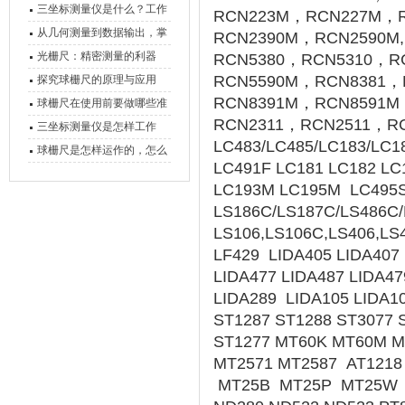
三坐标测量仪是什么？工作
RCN223M，RCN227M，R
原理、分类与核心功能一次
从几何测量到数据输出，掌
RCN2390M，RCN2590M
讲清
握万濠影像测量仪的六大核
光栅尺：精密测量的利器
RCN5380，RCN5310，R
心能力
RCN5590M，RCN8381，
探究球栅尺的原理与应用
RCN8391M，RCN8591M
球栅尺在使用前要做哪些准
RCN2311，RCN2511，R
备工作？
三坐标测量仪是怎样工作
LC483/LC485/LC183/LC1
的，功能有什么优势？
球栅尺是怎样运作的，怎么
LC491F LC181 LC182 L
样可以简单的安装它
LC193M LC195M LC495S
LS186C/LS187C/LS486C/
LS106,LS106C,LS406,LS
LF429 LIDA405 LIDA407 
LIDA477 LIDA487 LIDA47
LIDA289 LIDA105 LIDA
ST1287 ST1288 ST3077 
ST1277 MT60K MT60M M
MT2571 MT2587 AT1218
MT25B MT25P MT25W M