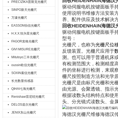
回收HEIDENHAIN海
PRECIZIKA普斯克光栅尺
驱动伺服电机按键面板手
SINPO新天光栅尺
使用说明书维修方法安装
万濠光栅尺
养、配件供应及技术解决
回收HEIDENHAIN海
EASSON怡信光栅尺
驱动伺服电机按键面板手
H.X.X.恒兴星光栅尺
型号：
FAGOR发格光栅尺
光栅尺，也称为
光栅尺位
GIVI MISURE光栅尺
反馈装置。光栅尺应用于
测。
也可以用于普通机床
Mitutoyo三丰光栅尺
有检测范围大，检测精度
oussin欧信光栅尺
件的坐标进行检测，来观
SOXIN索信光栅尺
栅尺按照制造方法和光学
长光数显传感器
光栅尺是由标尺光栅和光
由光源、会聚透镜、指示
QIHAI七海光栅尺
根据读数头结构特点和使
Renishaw雷尼绍光栅尺
头、分光镜式读数头、金
DELOS道尔光栅尺
JENIX东山光栅尺
海德汉光栅尺维修海德汉