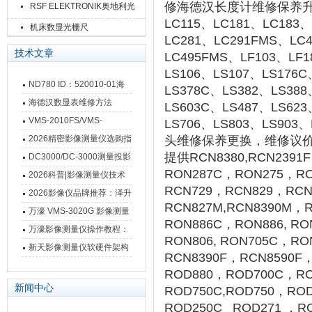
修海德汉长度计维修保养升级更换
RSF ELEKTRONIK奥地利光
LC115、LC181、LC183
栅尺
机床数显光栅尺
LC281、LC291FMS、LC
技术文章
LC495FMS、LF103、LF1
LS106、LS107、LS176
ND780 ID：520010-01海
LS378C、LS382、LS388
德汉数显表故障维修内容
海德汉数显表维修方法
LS603C、LS487、LS623
VMS-2010FS/VMS-
LS706、LS803、LS90
3020FS/VMS-4030FS手动
2026精密影像测量仪选购指
头维修保养更换，维修议价。MT
影像测量仪技术参数
提供RCN8380,RCN2391F
南 靠谱品牌一站式选型推荐
DC3000/DC-3000测量投影
RON287C，RON275，R
仪万濠数据处理器数显表故
2026科普|影像测量仪技术
RCN729，RCN829，RCN
障维修方法
原理、分类及选型应用
2026影像仪品牌推荐：泽升
RCN827M,RCN8390M，R
影像测量仪选型指南
万濠 VMS-3020G 影像测量
RON886C，RON886, R
仪技术规格与应用解析
万濠影像测量仪操作教程：
RON806, RON705C，R
从开机到出报告，新手也能
新天影像测量仪软硬件架构
RCN8390F，RCN8590F
快速上手
与测量性能深度剖析
ROD880，ROD700C，RO
新闻中心
ROD750C,ROD750，RO
ROD250C ROD271 ，R